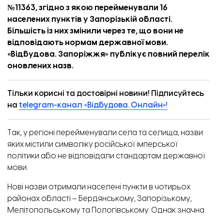
№11363
, згідно з якою перейменували 16
населених пунктів у Запорізькій області.
Більшість із них змінили через те, що вони не
відповідають нормам державної мови.
«
Відбудова. Запоріжжя
» публікує повний перелік
оновлених назв.
Тільки корисні та достовірні новини! Підписуйтесь
на
telegram-канал «Відбудова. Онлайн»!
Так, у регіоні перейменували села та селища, назви
яких містили символіку російської імперської
політики або не відповідали стандартам державної
мови.
Нові назви отримали населені пункти в чотирьох
районах області – Бердянському, Запорізькому,
Мелітопольському та Пологівському. Однак значна