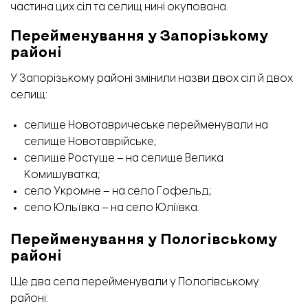
частина цих сіл та селищ нині окупована.
Перейменування у Запорізькому
районі
У Запорізькому районі змінили назви двох сіл й двох
селищ:
селище Новотавричеське перейменували на
селище Новотаврійське;
селище Ростуще – на селище Велика
Комишуватка;
село Укромне – на село Гофельд;
село Юльївка – на село Юліївка.
Перейменування у Пологівському
районі
Ще два села перейменували у Пологівському
районі: