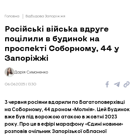
Головна
Відбудова Запоріжжя
Російські війська вдруге
поцілили в будинок на
проспекті Соборному, 44 у
Запоріжжі
Дарія Симоненко
06.06.2025 | 13:30
3 червня росіяни вдарили по багатоповерхівці
на Соборному, 44 дроном «Молнія». Цей будинок
вже був під ворожою атакою в жовтні 2023
року. Про це в ефірі марафону «Єдині новини»
розповів
очільник Запорізької обласної