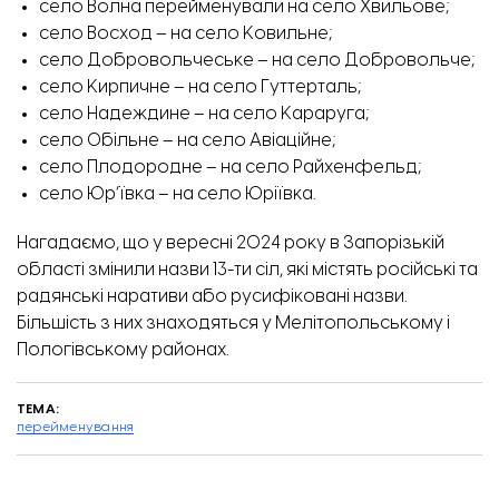
село Волна перейменували на село Хвильове;
село Восход – на село Ковильне;
село Добровольчеське – на село Добровольче;
село Кирпичне – на село Гуттерталь;
село Надеждине – на село Караруга;
село Обільне – на село Авіаційне;
село Плодородне – на село Райхенфельд;
село Юр’ївка – на село Юріївка.
Нагадаємо, що у вересні 2024 року в Запорізькій
області
змінили назви 13-ти сіл
, які містять російські та
радянські наративи або русифіковані назви.
Більшість з них знаходяться у Мелітопольському і
Пологівському районах.
ТЕМА:
перейменування