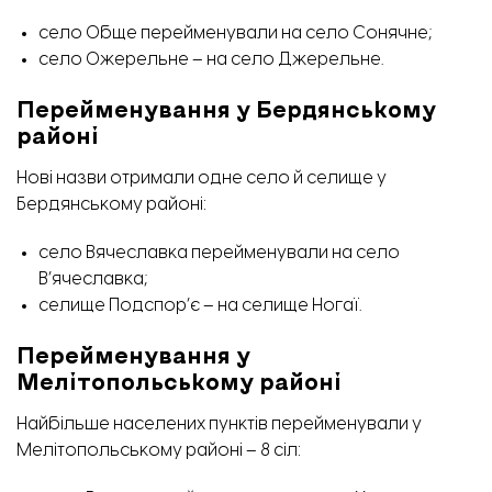
село Обще перейменували на село Сонячне;
село Ожерельне – на село Джерельне.
Перейменування у Бердянському
районі
Нові назви отримали одне село й селище у
Бердянському районі:
село Вячеславка перейменували на село
В’ячеславка;
селище Подспор’є – на селище Ногаї.
Перейменування у
Мелітопольському районі
Найбільше населених пунктів перейменували у
Мелітопольському районі – 8 сіл: