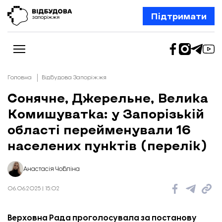
Підтримати
Головна
Відбудова Запоріжжя
Сонячне, Джерельне, Велика
Комишуватка: у Запорізькій
Новини
Відбудова Запоріжжя
області перейменували 16
Ексклюзив
Бізнес
населених пунктів (перелік)
Шлях додому
Відбудова. Життя
Колонки
Анастасія Чобліна
Про нас
Редакційна політика
06.06.2025 | 15:02
Верховна Рада проголосувала за постанову