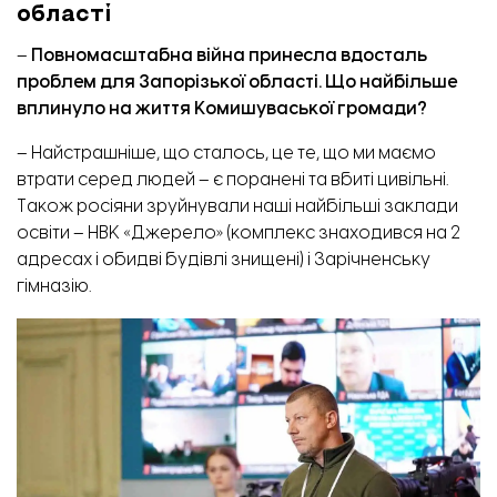
області
–
Повномасштабна війна принесла вдосталь
проблем для Запорізької області. Що найбільше
вплинуло на життя Комишуваської громади?
– Найстрашніше, що сталось, це те, що ми маємо
втрати серед людей – є поранені та вбиті цивільні.
Також росіяни зруйнували наші найбільші заклади
освіти – НВК «Джерело» (комплекс знаходився на 2
адресах і обидві будівлі знищені) і Зарічненську
гімназію.