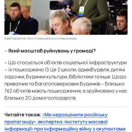
Юрій Карапетян. Фото: Комишуваська селищна рада
–
Який масштаб руйнувань у громаді?
– Що стосується об’єктів соціальної інфраструктури
– їх пошкоджено 13. Це 2 школи, адмінбудівля, дитячі
садочки, будинки культури, бібліотеки та інше. Щодо
приватних та багатоповерхових будинків – близько
762 об’єктів мають пошкодження, а зруйновано у нас
близько 20 домогосподарств.
Читайте також:
«Ми недооцінили російську
пропаганду»: експертка «Інституту масової
інформації» про інформаційну війну з окупантами