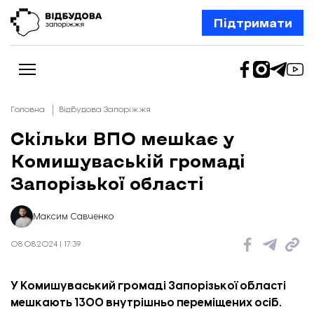
Підтримати
Головна
Відбудова Запоріжжя
Скільки ВПО мешкає у
Комишуваській громаді
Новини
Відбудова Запоріжжя
Запорізької області
Ексклюзив
Бізнес
Шлях додому
Максим Савченко
Відбудова. Життя
Колонки
08.08.2024 | 17:39
Про нас
Редакційна політика
У Комишуваський громаді Запорізької області
мешкають 1300 внутрішньо переміщених осіб.