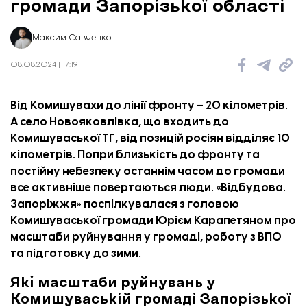
громади Запорізької області
Максим Савченко
08.08.2024 | 17:19
Від Комишувахи до лінії фронту – 20 кілометрів.
А село Новояковлівка, що входить до
Комишуваської ТГ, від позицій росіян відділяє 10
кілометрів. Попри близькість до фронту та
постійну небезпеку останнім часом до громади
все активніше повертаються люди. «
Відбудова.
Запоріжжя
» поспілкувалася з головою
Комишуваської громади Юрієм Карапетяном про
масштаби руйнування у громаді, роботу з ВПО
та підготовку до зими.
Які масштаби руйнувань у
Комишуваській громаді Запорізької