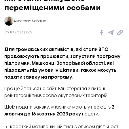
переміщеними особами
Анастасія Чобліна
09.10.2023 | 15:27
Для громадських активістів, які стали ВПО і
продовжують працювати, запустили програму
підтримки. Мешканці Запорізької області, які
підходять під умови ініціативи, також можуть
подати заявку на програму.
Про це
йдеться
на сайті Міністерства з питань
реінтеграції тимчасово окупованих територій.
Щоб подати заявку, учасники мають у період із
2
жовтня до 16 жовтня 2023 року
надати:
короткий мотиваційний лист з описом діяльності