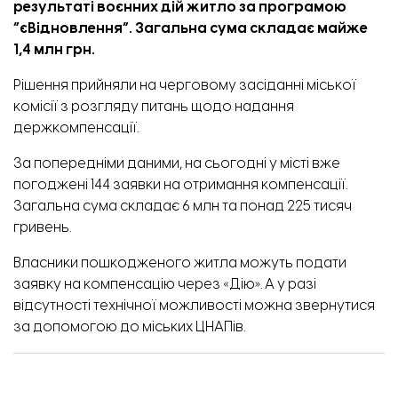
результаті воєнних дій житло за програмою
“єВідновлення”. Загальна сума складає майже
1,4 млн грн.
Рішення
прийняли
на черговому засіданні міської
комісії з розгляду питань щодо надання
держкомпенсації.
За попередніми даними, на сьогодні у місті вже
погоджені 144 заявки на отримання компенсації.
Загальна сума складає 6 млн та понад 225 тисяч
гривень.
Власники пошкодженого житла можуть подати
заявку на компенсацію через
«Дію»
. А у разі
відсутності технічної можливості можна звернутися
за допомогою до міських ЦНАПів.