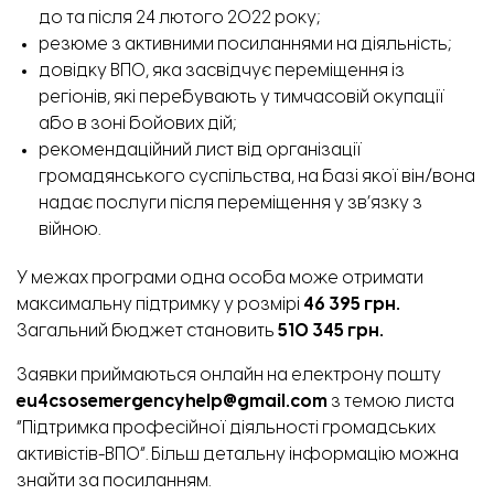
до та після 24 лютого 2022 року;
резюме з активними посиланнями на діяльність;
довідку ВПО, яка засвідчує переміщення із
регіонів, які перебувають у тимчасовій окупації
або в зоні бойових дій;
рекомендаційний лист від організації
громадянського суспільства, на базі якої він/вона
надає послуги після переміщення у зв’язку з
війною.
У межах програми одна особа може отримати
максимальну підтримку у розмірі
46 395 грн.
Загальний бюджет становить
510 345 грн.
Заявки приймаються онлайн на електрону пошту
eu4csosemergencyhelp@gmail.com
з темою листа
“Підтримка професійної діяльності громадських
активістів-ВПО”. Більш детальну інформацію можна
знайти за
посиланням
.