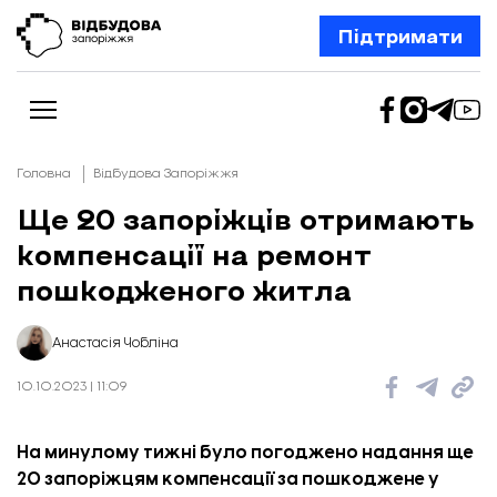
Підтримати
Головна
Відбудова Запоріжжя
Ще 20 запоріжців отримають
компенсації на ремонт
Новини
Відбудова Запоріжжя
пошкодженого житла
Ексклюзив
Бізнес
Шлях додому
Анастасія Чобліна
Відбудова. Життя
Колонки
10.10.2023 | 11:09
Про нас
Редакційна політика
На минулому тижні було погоджено надання ще
20 запоріжцям компенсації за пошкоджене у