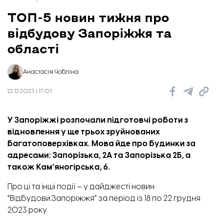
ТОП-5 новин тижня про
відбудову Запоріжжя та
області
Анастасія Чобліна
22.12.2023 | 17:01
У Запоріжжі розпочали підготовчі роботи з
відновлення у ще трьох зруйнованих
багатоповерхівках.
Мова йде про будинки за
адресами: Запорізька, 2А та Запорізька 2Б, а
також Кам’яногірська, 6.
Про ці та інші події – у дайджесті новин
“Відбудови.Запоріжжя” за період із 18 по 22 грудня
2023 року.