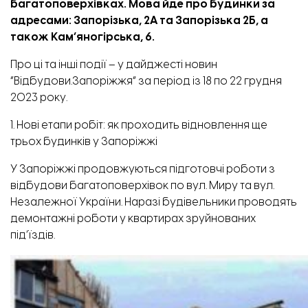
багатоповерхівках.
Мова йде про будинки за
адресами: Запорізька, 2А та Запорізька 2Б, а
також Кам’яногірська, 6.
Про ці та інші події – у дайджесті новин
“Відбудови.Запоріжжя” за період із 18 по 22 грудня
2023 року.
1. Нові етапи робіт: як проходить відновлення ще
трьох будинків у Запоріжжі
У Запоріжжі продовжуються підготовчі роботи з
відбудови багатоповерхівок по вул. Миру та вул.
Незалежної України. Наразі будівельники проводять
демонтажні роботи у квартирах зруйнованих
під’їздів.