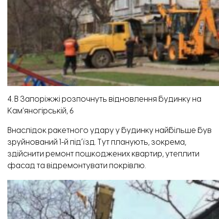
4. В Запоріжжі розпочнуть відновлення будинку на
Кам’яногірській, 6
Внаслідок ракетного удару у будинку найбільше був
зруйнований 1-й підʼїзд. Тут планують, зокрема,
здійснити ремонт пошкоджених квартир, утеплити
фасад та відремонтувати покрівлю.