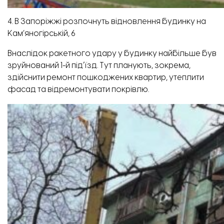
4. В Запоріжжі розпочнуть відновлення будинку на
Кам’яногірській, 6
Внаслідок ракетного удару у будинку найбільше був
зруйнований 1-й підʼїзд. Тут планують, зокрема,
здійснити ремонт пошкоджених квартир, утеплити
фасад та відремонтувати покрівлю.