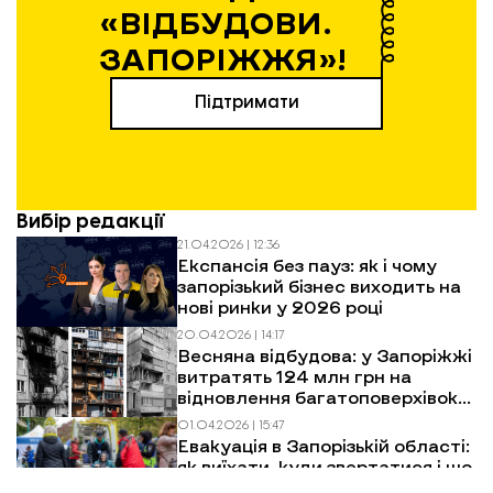
«ВІДБУДОВИ.
ЗАПОРІЖЖЯ»!
Підтримати
Вибір редакції
21.04.2026 | 12:36
Експансія без пауз: як і чому
запорізький бізнес виходить на
нові ринки у 2026 році
20.04.2026 | 14:17
Весняна відбудова: у Запоріжжі
витратять 124 млн грн на
відновлення багатоповерхівок
після обстрілів
01.04.2026 | 15:47
Евакуація в Запорізькій області:
як виїхати, куди звертатися і що
чекати