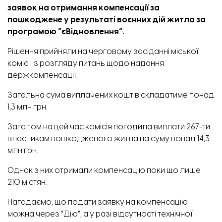
заявок на отримання компенсації за
пошкоджене у результаті воєнних дій житло за
програмою “єВідновлення”.
Рішення
прийняли
на черговому засіданні міської
комісії з розгляду питань щодо надання
держкомпенсації.
Загальна сума виплачених коштів складатиме понад
1,3 млн грн.
Загалом на цей час комісія погодила виплати 267-ти
власникам пошкодженого житла на суму понад 14,3
млн грн.
Однак з них отримали компенсацію поки що лише
210 містян.
Нагадаємо,
що подати заявку на компенсацію
можна через
“Дію”,
а у разі відсутності технічної