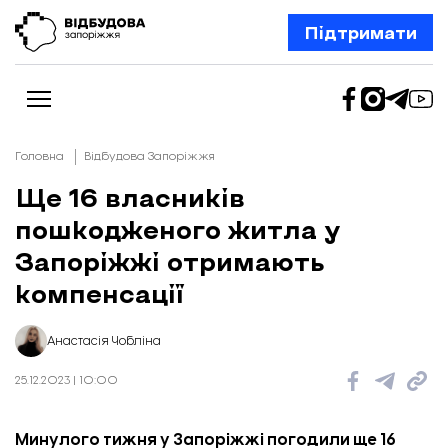
Підтримати
Головна
Відбудова Запоріжжя
Ще 16 власників
пошкодженого житла у
Новини
Відбудова Запоріжжя
Запоріжжі отримають
Ексклюзив
Бізнес
компенсації
Шлях додому
Відбудова. Життя
Колонки
Анастасія Чобліна
Про нас
Редакційна політика
25.12.2023 | 10:00
Минулого тижня у Запоріжжі погодили ще 16