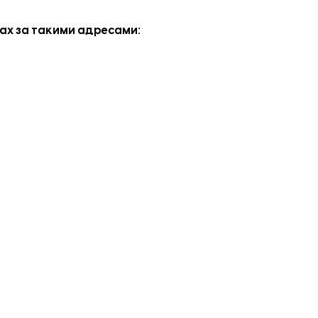
нках за такими адресами
:
77-95, 78-96;
 4, 6, 8-18, 20, 22-48;
о): 116;
: 204-236, 8/60;