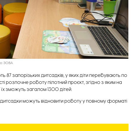
о: ЗОВА.
 87 запорізьких дитсадків, у яких діти перебувають по
істі розпочне роботу пілотний проєкт, згідно з яким на
 їх зможуть загалом 1300 дітей.
і дитсадки можуть
відновити роботу
у повному форматі