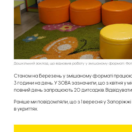
Дошкільний заклад, що відновив роботу у змішаному форматі. Фот
Станом на березень у змішаному форматі працюють
3 години на день. У ЗОВА зазначили, що з квітня у м
повний день запрацюють 20 дитсадків. Відвідувати
Раніше ми повідомляли, що з 1 вересня у Запоріжж
в укриттях.