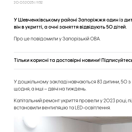
20.03.2025 | 11:52
У Шевченківському районі Запоріжжя один із д
він в укритті, а очні заняття відвідують 50 дітей.
Про це
повідомили
у Запорізькій ОВА.
Тільки корисні та достовірні новини! Підписуйтес
У дошкільному закладі навчаються 83 дитини, 50 з 
щодня, а інші – двічі на тиждень.
Капітальний ремонт укриття провели у 2023 році, пі
встановили вентиляцію та LED-освітлення.