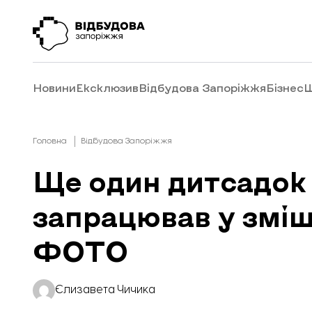
Новини
Ексклюзив
Відбудова Запоріжжя
Бізнес
Ш
Головна
Відбудова Запоріжжя
Ще один дитсадок
запрацював у змі
ФОТО
Єлизавета Чичика