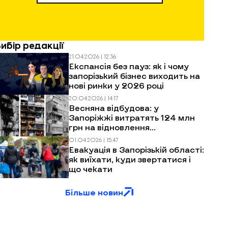
Вибір редакції
21.04.2026 | 12:36
Експансія без пауз: як і чому
запорізький бізнес виходить на
нові ринки у 2026 році
20.04.2026 | 14:17
Весняна відбудова: у
Запоріжжі витратять 124 млн
грн на відновлення
багатоповерхівок після
01.04.2026 | 15:47
обстрілів
Евакуація в Запорізькій області:
як виїхати, куди звертатися і
що чекати
Більше новин