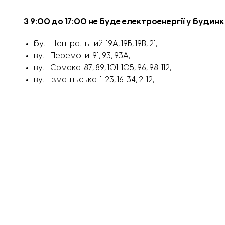
З 9
:00 до 17:00 не буде електроенергії у буди
бул. Центральний: 19А, 19Б, 19В, 21;
вул. Перемоги: 91, 93, 93А;
вул. Єрмака: 87, 89, 101-105, 96, 98-112;
вул. Ізмаїльська: 1-23, 16-34, 2-12;
вул. Історична: 77, 108-124;
вул. Автострадна: 113;
вул. Академіка Вернадського (Тимошенка): 73, 75, 
вул. Алмазна: 65, 69, 77;
вул. Анашкіна: 145-151, 148-162, 155-159, 182;
вул. Аптечна: 1-29, 2-26;
вул. Бузкова: 1-13, 2-20;
вул. В’ячеслава Радіонова (Новоросійська): 1, 3-51, 2,
вул. Володимира Мономаха (Олександра Невськог
вул. Вуглегірська: 130, 132, 55-93, 99-105, 56-126, 128;
вул. Гончара: 131-139;
вул. Григорія Квітки-Основ’яненка (Петровського)