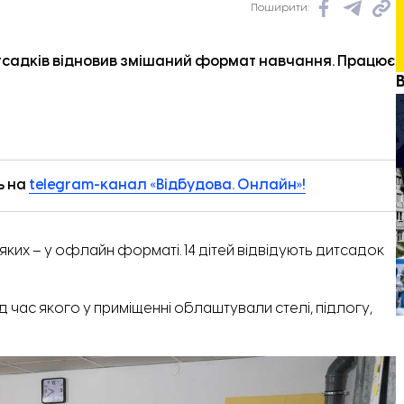
Поширити:
итсадків відновив змішаний формат навчання. Працює
ь на
telegram-канал «Відбудова. Онлайн»!
яких – у офлайн форматі. 14 дітей відвідують дитсадок
д час якого у приміщенні облаштували стелі, підлогу,