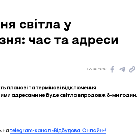
ня світла у
зня: час та адреси
Поширити:
ть планові та термінові відключення
емими адресами не буде світла впродовж 8-ми годин.
ь на
telegram-канал «Відбудова. Онлайн»!