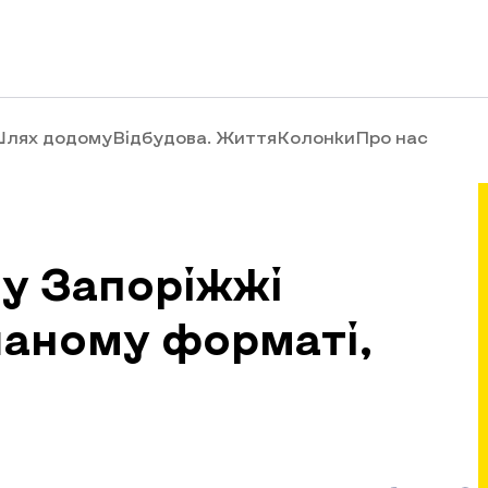
лях додому
Відбудова. Життя
Колонки
Про нас
 у Запоріжжі
шаному форматі,