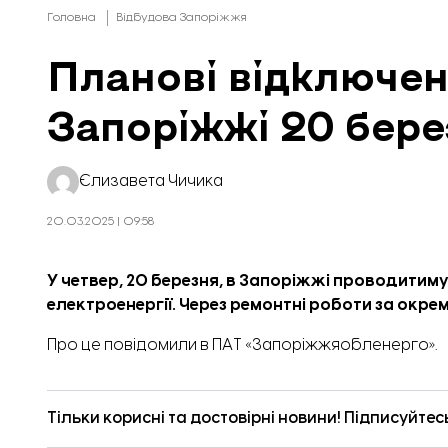
Головна
Відбудова Запоріжжя
Планові відключен
Запоріжжі 20 бере
Єлизавета Чичика
20.03.2025 | 09:58
У четвер, 20 березня, в Запоріжжі проводитиму
електроенергії. Через ремонтні роботи за окр
Про це
повідомили
в ПАТ «Запоріжжяобленерго».
Тільки корисні та достовірні новини! Підписуйтес