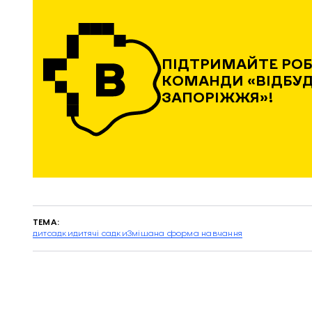
ПІДТРИМАЙТЕ РО
КОМАНДИ «ВІДБУ
ЗАПОРІЖЖЯ»!
ТЕМА:
дитсадки
дитячі садки
Змішана форма навчання