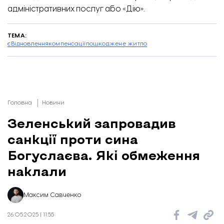
адміністративних послуг
або «Дію».
ТЕМА:
єВідновлення
компенсації
пошкоджене житло
Головна
Новини
Зеленський запровадив
санкції проти сина
Богуслаєва. Які обмеження
наклали
Максим Савченко
26.05.2025 | 11:55