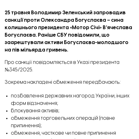
25 травня Володимир Зеленський запровадив
санкції проти Олександра Богуслаєва – сина
колишнього президента «Мотор Січі» В’ячеслава
Богуслаєва. Раніше СБУ
повідомили
, що
заарештували активи Богуслаєва-молодшого
на пів мільярда гривень.
Про санкції повідомляється в
Указі президента
№345/2025.
Зокрема накладені обмеження передбачають:
позбавлення державних нагород України, інших
форм відзначення;
блокування активів;
обмеження торговельних операцій (повне
припинення);
обмеження, часткове чи повне припинення