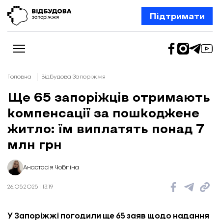
Підтримати
Головна
Відбудова Запоріжжя
Ще 65 запоріжців отримають
компенсації за пошкоджене
Новини
Відбудова Запоріжжя
житло: їм виплатять понад 7
Ексклюзив
Бізнес
млн грн
Шлях додому
Відбудова. Життя
Колонки
Анастасія Чобліна
Про нас
Редакційна політика
26.05.2025 | 13:19
У Запоріжжі погодили ще 65 заяв щодо надання