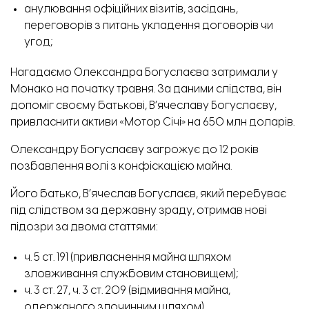
анулювання офіційних візитів, засідань,
переговорів з питань укладення договорів чи
угод;
Нагадаємо Олександра Богуслаєва
затримали у
Монако на початку травня
. За даними слідства, він
допоміг своєму батькові, В’ячеславу Богуслаєву,
привласнити активи «Мотор Січі» на 650 млн доларів.
Олександру Богуслаєву загрожує до 12 років
позбавлення волі з конфіскацією майна.
Його батько, В’ячеслав Богуслаєв, який перебуває
під слідством за державну зраду, отримав нові
підозри за двома статтями:
ч. 5 ст. 191 (привласнення майна шляхом
зловживання службовим становищем);
ч. 3 ст. 27, ч. 3 ст. 209 (відмивання майна,
одержаного злочинним шляхом).