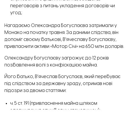
переговорів з питань укладення договорів чи
угод;
Нагадаємо Олександра Богуслаєва
затримали у
Монако на початку травня
. За даними слідства, він
допоміг своєму батькові, В’ячеславу Богуслаєву,
привласнити активи «Мотор Січі» на 650 млн доларів.
Олександру Богуслаєву загрожує до 12 років
позбавлення волі з конфіскацією майна.
Його батько, В’ячеслав Богуслаєв, який перебуває
під слідством за державну зраду, отримав нові
підозри за двома статтями:
ч. 5 ст. 191 (привласнення майна шляхом
зловживання службовим становищем);
ч. 3 ст. 27, ч. 3 ст. 209 (відмивання майна,
одержаного злочинним шляхом).