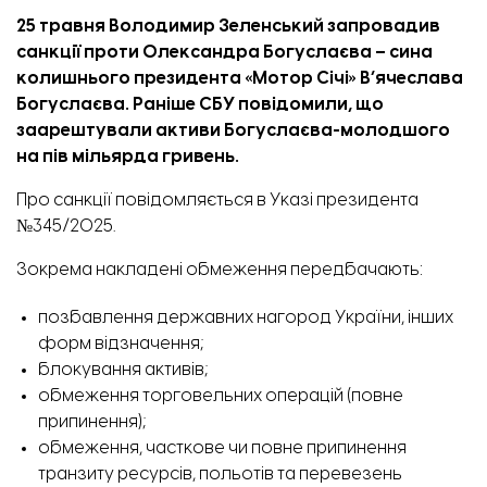
25 травня Володимир Зеленський запровадив
санкції проти Олександра Богуслаєва – сина
колишнього президента «Мотор Січі» В’ячеслава
Богуслаєва. Раніше СБУ
повідомили
, що
заарештували активи Богуслаєва-молодшого
на пів мільярда гривень.
Про санкції повідомляється в
Указі президента
№345/2025.
Зокрема накладені обмеження передбачають:
позбавлення державних нагород України, інших
форм відзначення;
блокування активів;
обмеження торговельних операцій (повне
припинення);
обмеження, часткове чи повне припинення
транзиту ресурсів, польотів та перевезень