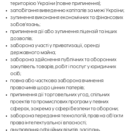
територією України (повне припинення);
запобігання виведенню капіталів за межі України;
зупинення виконання економічних та фінансових
зобов’язань;
припинення дії або зупинення ліцензій та інших
дозволів;
заборона участі у приватизації, оренді
державного майна;
заборона здійснення публічних та оборонних
закупівель товарів, робіт і послуг у юридичних
осіб;
повна або часткова заборона вчинення
правочинів щодо цінних паперів;
припинення дії торговельних угод, спільних
проектів та промислових програм у певних
сферах, зокрема у сфері безпеки та оборони;
заборона передання технологій, прав на об’єкти
права інтелектуальної власності;
анулювання офіційних візитів, засідань,