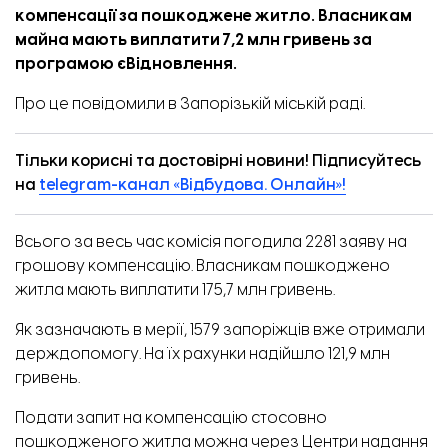
компенсації за пошкоджене житло. Власникам
майна мають виплатити 7,2 млн гривень за
програмою єВідновлення.
Про це
повідомили
в Запорізькій міській раді.
Тільки корисні та достовірні новини! Підписуйтесь
на
telegram-канал «Відбудова. Онлайн»!
Всього за весь час комісія погодила 2281 заяву на
грошову компенсацію. Власникам пошкоджено
житла мають виплатити 175,7 млн гривень.
Як зазначають в мерії, 1579 запоріжців вже отримали
держдопомогу. На їх рахунки надійшло 121,9 млн
гривень.
Подати запит на компенсацію стосовно
пошкодженого житла можна через
Центри надання