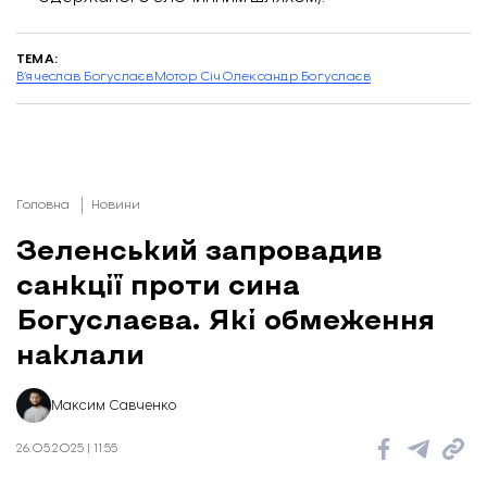
ТЕМА:
В’ячеслав Богуслаєв
Мотор Січ
Олександр Богуслаєв
Головна
Новини
Зеленський запровадив
санкції проти сина
Богуслаєва. Які обмеження
наклали
Максим Савченко
26.05.2025 | 11:55