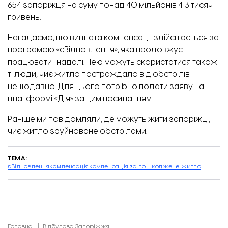
654 запоріжця на суму понад 40 мільйонів 413 тисяч
гривень.
Нагадаємо, що виплата компенсації здійснюється за
програмою «єВідновлення», яка продовжує
працювати і надалі. Нею можуть скористатися також
ті люди, чиє житло постраждало від обстрілів
нещодавно. Для цього потрібно подати заяву на
платформі «Дія» за цим
посиланням
.
Раніше ми повідомляли,
де можуть жити запоріжці,
чиє житло зруйноване обстрілами
.
ТЕМА:
єВідновлення
компенсація
компенсація за пошкоджене житло
Головна
Відбудова Запоріжжя