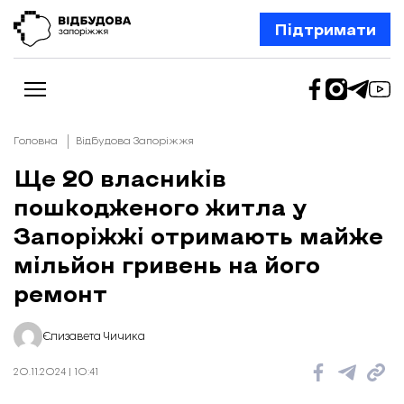
Підтримати
Головна
Відбудова Запоріжжя
Ще 20 власників
пошкодженого житла у
Новини
Відбудова Запоріжжя
Запоріжжі отримають майже
Ексклюзив
Бізнес
мільйон гривень на його
Шлях додому
ремонт
Відбудова. Життя
Колонки
Про нас
Редакційна політика
Єлизавета Чичика
20.11.2024 | 10:41