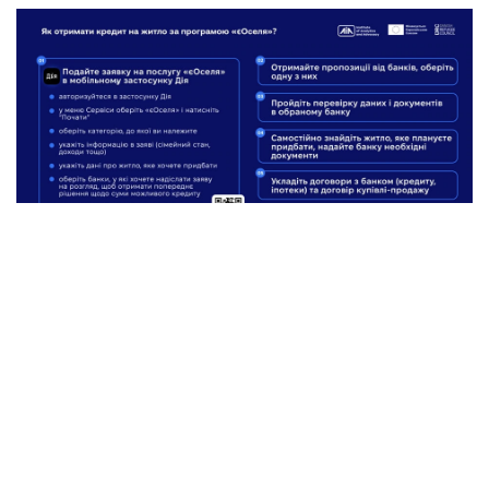
Як отримати кредит на житло за програмою «єОселя». Інфографіка: Інститут аналітики
та адвокації.
Кредит для ВПО
за рахунок
грантових коштів уряду Німеччини
Ще один проєкт пільгових кредитів для
переселенців
Україна
реалізує спільно з німецьким
банком
KfW.
Станом на
травень 2024 року
понад
700 родин ВПО отримали іпотечні кредити у межах