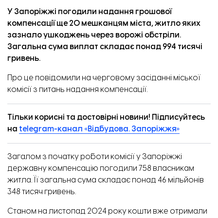
У Запоріжжі погодили надання грошової
компенсації ще 20 мешканцям міста, житло яких
зазнало ушкоджень через ворожі обстріли.
Загальна сума виплат складає понад 994 тисячі
гривень.
Про це
повідомили
на черговому засіданні міської
комісії з питань надання компенсації.
Тільки корисні та достовірні новини! Підписуйтесь
на
telegram-канал «Відбудова. Запоріжжя»
Загалом з початку роботи комісії у Запоріжжі
державну компенсацію погодили 758 власникам
житла. Її загальна сума складає понад 46 мільйонів
348 тисяч гривень.
Станом на листопад 2024 року кошти вже отримали