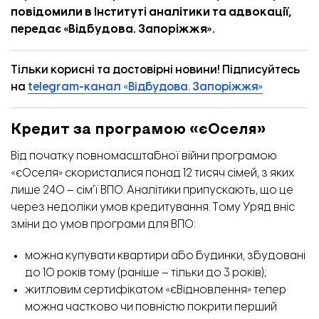
повідомили в Інституті аналітики та адвокації,
передає «
Відбудова. Запоріжжя
».
Тільки корисні та достовірні новини! Підписуйтесь
на
telegram-канал «Відбудова. Запоріжжя»
Кредит за програмою «єОселя»
Від початку повномасштабної війни програмою
«єОселя»
скористалися
понад 12 тисяч сімей, з яких
лише 240 – сімʼї ВПО. Аналітики припускають, що це
через
недоліки умов кредитування. Тому Уряд вніс
зміни
до умов програми для ВПО:
можна купувати квартири або будинки, збудовані
до 10 років тому (раніше – тільки до 3 років);
житловим сертифікатом «єВідновлення» тепер
можна частково чи повністю покрити перший