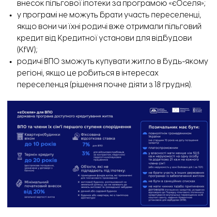
внесок пільгової іпотеки за програмою «єОселя»;
у програмі не можуть брати участь переселенці,
якщо вони чи їхні родичі вже отримали пільговий
кредит від Кредитної установи для відбудови
(KfW);
родичі ВПО зможуть купувати житло в будь-якому
регіоні,
якщо це робиться в інтересах
переселенця (рішення почне діяти з 18 грудня).