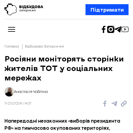
Підтримати
Головна
Відбудова Запоріжжя
Росіяни моніторять сторінки
жителів ТОТ у соціальних
Новини
Відбудова Запоріжжя
мережах
Ексклюзив
Бізнес
Шлях додому
Анастасія Чобліна
Відбудова. Життя
Колонки
11.03.2024 | 14:37
Про нас
Редакційна політика
Напередодні незаконних «виборів президента
РФ» на тимчасово окупованих територіях,