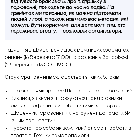
відчуваєте брак знань про підтримку в
горюванні, приходьте до нас на подію. На
тренінгах ми пояснимо, як можна підтримати
людей у горі, а також навчимо вас методик, які
можуть бути корисними для допомоги тим, хто
переживає втрату, – розповіли організатори.
Навчання відбудеться у двох можливих форматах:
онлайн (16 березня о 17:00) та офлайн у Запоріжжі
(23 березня о 13:00 – 19:00).
Структура тренінгів складається з таких блоків:
Горювання як процес. Що про нього треба знати?
Виклики, з якими зіштовхуються представники
різних професій при роботі з тими, хто горює.
Щоденник горювання як інструмент допомоги. Як
із ним працювати?
Турбота про себе як важливий елемент роботи з
втратою. Техніки самодопомоги.