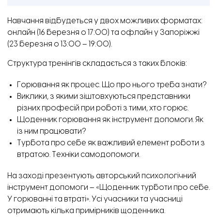
Навчання відбудеться у двох можливих форматах:
онлайн (16 березня о 17:00) та офлайн у Запоріжжі
(23 березня о 13:00 – 19:00).
Структура тренінгів складається з таких блоків:
Горювання як процес. Що про нього треба знати?
Виклики, з якими зіштовхуються представники
різних професій при роботі з тими, хто горює.
Щоденник горювання як інструмент допомоги. Як
із ним працювати?
Турбота про себе як важливий елемент роботи з
втратою. Техніки самодопомоги.
На заході презентують авторський психологічний
інструмент допомоги – «Щоденник турботи про себе.
У горюванні та втраті». Усі учасники та учасниці
отримають кілька примірників щоденника.