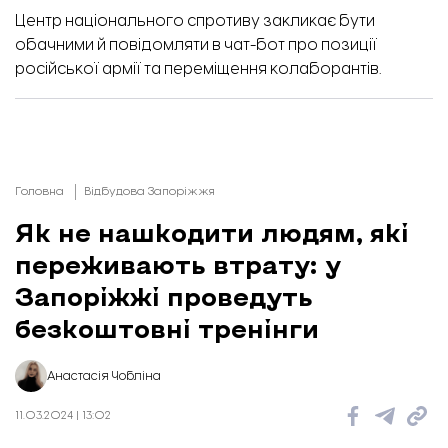
Центр національного спротиву закликає бути
обачними й
повідомляти
в чат-бот про позиції
російської армії та переміщення колаборантів.
Головна
Відбудова Запоріжжя
Як не нашкодити людям, які
переживають втрату: у
Запоріжжі проведуть
безкоштовні тренінги
Анастасія Чобліна
11.03.2024 | 13:02