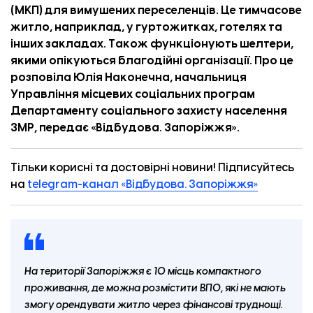
(МКП) для вимушених переселенців. Це тимчасове
житло, наприклад, у гуртожитках, готелях та
інших закладах. Також функціонують шелтери,
якими опікуються благодійні організації. Про це
розповіла Юлія Наконечна, начальниця
Управління місцевих соціальних програм
Департаменту соціального захисту населення
ЗМР, передає «
Відбудова. Запоріжжя
».
Тільки корисні та достовірні новини! Підписуйтесь
на
telegram-канал «Відбудова. Запоріжжя»
На території Запоріжжя є 10 місць компактного
проживання, де можна розмістити ВПО, які не мають
Володимир, мешканець Степногірська
змогу орендувати житло через фінансові труднощі.