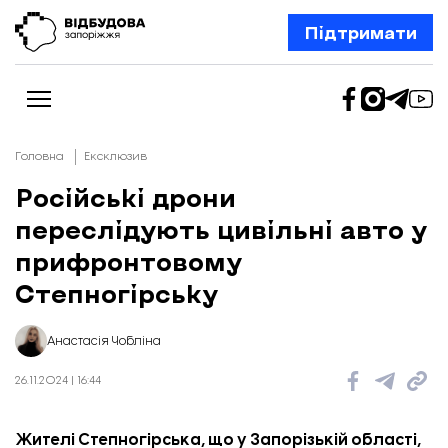
Підтримати
Головна
Ексклюзив
Російські дрони
переслідують цивільні авто у
Новини
Відбудова Запоріжжя
прифронтовому
Ексклюзив
Бізнес
Степногірську
Шлях додому
Відбудова. Життя
Колонки
Анастасія Чобліна
Про нас
Редакційна політика
26.11.2024 | 16:44
Жителі Степногірська, що у Запорізькій області,