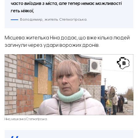
часто виїздив з міста, але тепер немає можливості
геть ніякої,
Володимир, житель Степногірська.
Місцева жителька Ніна додає, що вже кілька людей
загинули через удари ворожих дронів.
Ніна, мешканка Степногірська.