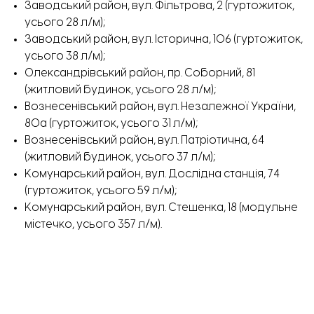
Заводський район, вул. Фільтрова, 2 (гуртожиток,
усього 28 л/м);
Ніна, мешканка Степногірська.
Заводський район, вул. Історична, 106 (гуртожиток,
усього 38 л/м);
Олександрівський район, пр. Соборний, 81
(житловий будинок, усього 28 л/м);
Вознесенівський район, вул. Незалежної України,
80а (гуртожиток, усього 31 л/м);
Вознесенівський район, вул. Патріотична, 64
(житловий будинок, усього 37 л/м);
Комунарський район, вул. Дослідна станція, 74
(гуртожиток, усього 59 л/м);
Комунарський район, вул. Стешенка, 18 (модульне
містечко, усього 357 л/м).
Вони перебувають на балансі комунального
підприємства «Запоріжремсервіс». Уточнити кількість
вільних місць можна за номером 097 979 79 99 (Сергій
Білоус, заступник директора КП по роботі з