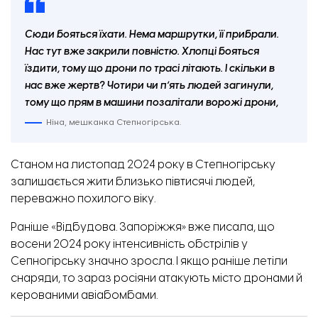
Сюди бояться їхати. Нема маршрутки, її прибрали.
Нас тут вже закрили повністю. Хлопці бояться
їздити, тому що дрони по трасі літають. І скільки в
нас вже жертв? Чотири чи пʼять людей загинули,
тому що прям в машини позалітали ворожі дрони,
Ніна, мешканка Степногірська.
Станом на листопад 2024 року в Степногірську
залишається жити близько півтисячі людей,
переважно похилого віку.
Раніше «Відбудова. Запоріжжя» вже писала,
що
восени 2024 року інтенсивність обстрілів у
Сепногірську значно зросла
. І якщо раніше летіли
снаряди, то зараз росіяни атакують місто дронами й
керованими авіабомбами.