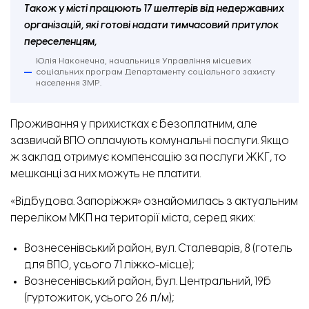
Також у місті працюють 17 шелтерів від недержавних
організацій, які готові надати тимчасовий притулок
переселенцям,
Юлія Наконечна, начальниця Управління місцевих
соціальних програм Департаменту соціального захисту
населення ЗМР.
Проживання у прихистках є безоплатним, але
зазвичай ВПО оплачують комунальні послуги. Якщо
ж заклад отримує компенсацію за послуги ЖКГ, то
мешканці за них можуть не платити.
«Відбудова. Запоріжжя» ознайомилась з
актуальним
переліком МКП
на території міста, серед яких:
Вознесенівський район, вул. Сталеварів, 8 (готель
для ВПО, усього 71 ліжко-місце);
Вознесенівський район, бул. Центральний, 19б
(гуртожиток, усього 26 л/м);