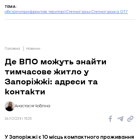
ТЕМА:
обстріли
прифронтові території
Степногірськ
Степногірська ОТГ
Головна
Новини
Де ВПО можуть знайти
тимчасове житло у
Запоріжжі: адреси та
контакти
Анастасія Чобліна
26.11.2024 | 15:25
У Запоріжжі є 10 місць компактного проживання