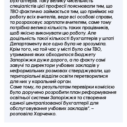
бухгалтерів. Таку велику чисельність
спеціалістів цієї професії пояснювали тим, що
ТВО фактично займається тим, що приймає на
роботу всіх вчителів, веде всі особові справи,
та розраховує зарплати вчителям, саме тому
потрібна велика кількість таких працівників,
щоб якісно виконувати цю роботу. Але
доцільність такої кількості бухгалтерів у штаті
Департаменту все одно була не зрозуміла.
Крім того, на той час у місті було сім ТВО,
утримання яких обходилося бюджету
Запоріжжя дуже дорого, а по факту самі
завучі та директори учбових закладів у
неформальних розмовах стверджували, що
територіальні відділи освіти перетворилися
для них у каральний орган.
Саме тому, по результатам перевірки комісією
було доручено розробити план реформування
освітньої системи Запоріжжя та створення
єдиної централізованої бухгалтерії для
обслуговування учбових закладів”. –
розповіла Харченко.