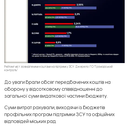
Рейтинг міст за виділеними коштами на підтримку ЗСУ. Джерело: ГО “Громадський
контроль”
До уваги брали обсяг передбачених коштів на
оборону у відсотковому співвідношенні до
загальної суми видаткової частини бюджету.
Суми витрат рахували, виходячи із бюджетів
профільних програм підтримки ЗСУ та офіційних
відповідей міських рад.