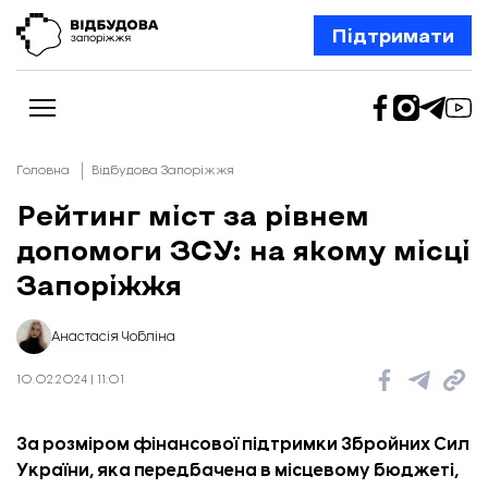
Підтримати
Головна
Відбудова Запоріжжя
Рейтинг міст за рівнем
допомоги ЗСУ: на якому місці
Новини
Відбудова Запоріжжя
Запоріжжя
Ексклюзив
Бізнес
Шлях додому
Анастасія Чобліна
Відбудова. Життя
Колонки
10.02.2024 | 11:01
Про нас
Редакційна політика
За розміром фінансової підтримки Збройних Сил
України, яка передбачена в місцевому бюджеті,