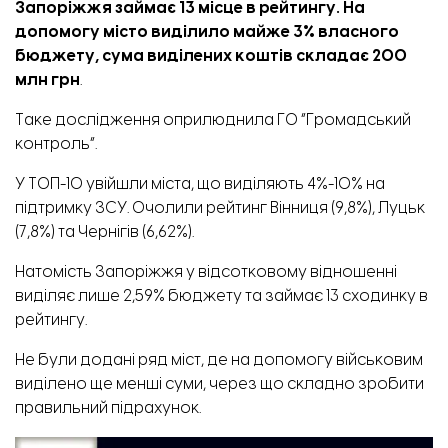
Запоріжжя займає 13 місце в рейтингу. На
допомогу місто виділило майже 3% власного
бюджету, сума виділених коштів складає 200
млн грн
.
Таке дослідження оприлюднила ГО “Громадський
контроль”.
У ТОП-10 увійшли міста, що виділяють 4%-10% на
підтримку ЗСУ. Очолили рейтинг Вінниця (9,8%), Луцьк
(7,8%) та Чернігів (6,62%).
Натомість Запоріжжя у відсотковому відношенні
виділяє лише 2,59% бюджету та займає 13 сходинку в
рейтингу.
Не були додані ряд міст, де на допомогу військовим
виділено ще менші суми, через що складно зробити
правильний підрахунок.