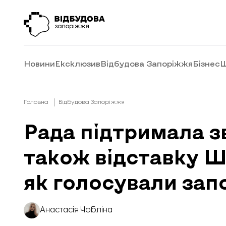
Новини
Ексклюзив
Відбудова Запоріжжя
Бізнес
Ш
Головна
Відбудова Запоріжжя
Рада підтримала з
також відставку Ш
як голосували зап
Анастасія Чобліна