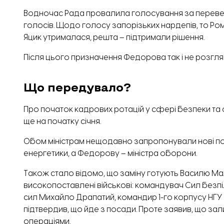
Водночас Рада провалила голосування за перевед
голосів. Щодо голосу запорізьких нардепів, то Ро
Яцик утрималася, решта – підтримали рішення.
Після цього призначення Федорова так і не розгля
Що передувало?
Про початок кадрових ротацій у сфері безпеки т
ще на початку січня.
Обом міністрам нещодавно запропонували нові по
енергетики, а Федорову – міністра оборони.
Також стало відомо, що заміну готують Василю Ма
високопоставлені військові: командувач Сил безп
сил Михайло Драпатий, командир 1-го корпусу НГ
підтвердив
, що йде з посади. Проте заявив, що за
операціями.