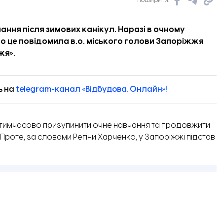
Поширити:
раїни Василь Малюк. Фото: СБУ
чання після зимових канікул. Наразі в очному
ро це
повідомила
в.о. міського голови Запоріжжя
жжя
».
ь на
telegram-канал «Відбудова. Онлайн»!
 тимчасово призупинити очне навчання та продовжити
 Проте, за словами Регіни Харченко, у Запоріжжі підстав
воляють продовжувати навчання. Також у місті
безпечили стабільну роботу всієї критичної