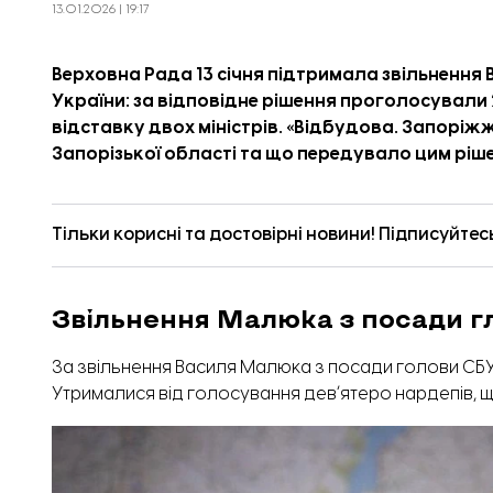
13.01.2026 | 19:17
Верховна Рада 13 січня підтримала звільненн
України: за відповідне рішення проголосували 
відставку двох міністрів. «
Відбудова. Запоріж
Запорізької області та що передувало цим ріш
Тільки корисні та достовірні новини! Підписуйтес
Звільнення Малюка з посади г
За звільнення Василя Малюка з посади голови СБУ 
Утрималися від голосування девʼятеро нардепів, щ