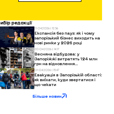
Вибір редакції
21.04.2026 | 12:36
Експансія без пауз: як і чому
запорізький бізнес виходить на
нові ринки у 2026 році
20.04.2026 | 14:17
Весняна відбудова: у
Запоріжжі витратять 124 млн
грн на відновлення
багатоповерхівок після
01.04.2026 | 15:47
обстрілів
Евакуація в Запорізькій області:
як виїхати, куди звертатися і
що чекати
Більше новин