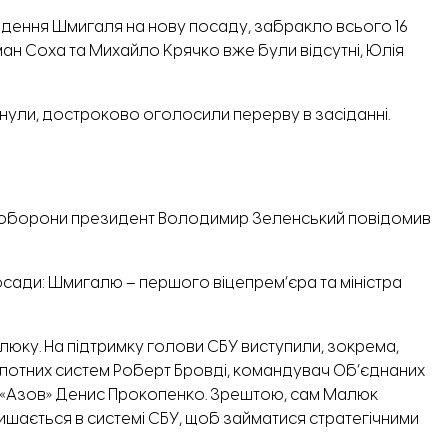
ення Шмигаля на нову посаду, забракло всього 16
ман Соха та Михайло Крячко вже були відсутні, Юлія
нули, достроково оголосили перерву в засіданні.
а оборони президент Володимир Зеленський повідомив
сади: Шмигалю – першого віцепрем’єра та міністра
люку. На підтримку голови СБУ
виступили
, зокрема,
ілотних систем Роберт Бровді, командувач Об’єднаних
У «Азов» Денис Прокопенко. Зрештою, сам Малюк
лишається в системі СБУ, щоб займатися стратегічними