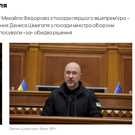
ля
ку Михайла Федорова з посади першого віцепрем’єра –
ення Дениса Шмигаля з посади міністра оборони
олосували «за» обидва рішення.
Денис Шмигаль. Фото: ВРУ