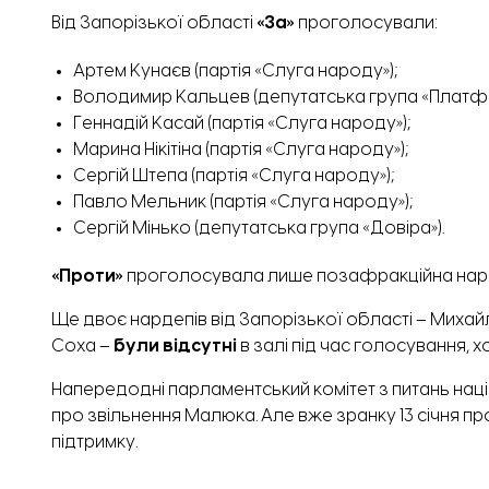
Від Запорізької області
«За»
проголосували:
Артем Кунаєв (партія «Слуга народу»);
Володимир Кальцев (депутатська група «Платфор
Геннадій Касай (партія «Слуга народу»);
Марина Нікітіна (партія «Слуга народу»);
Сергій Штепа (партія «Слуга народу»);
Павло Мельник (партія «Слуга народу»);
Сергій Мінько (депутатська група «Довіра»).
«Проти»
проголосувала лише позафракційна наро
Ще двоє нардепів від Запорізької області – Миха
Соха –
були відсутні
в залі під час голосування, 
Напередодні парламентський комітет з питань нац
про звільнення Малюка. Але вже зранку 13 січня 
підтримку.