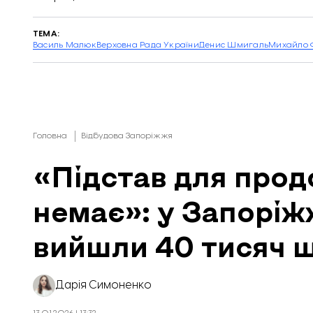
ТЕМА:
Василь Малюк
Верховна Рада України
Денис Шмигаль
Михайло 
Головна
Відбудова Запоріжжя
«Підстав для прод
немає»: у Запоріж
вийшли 40 тисяч 
Дарія Симоненко