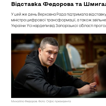
Відставка Федорова та Шмига
У цей же день Верховна Рада підтримала відстав
міністра цифрової трансформації, а також звільн
України. Усі нардепи від Запорізької області прог
Михайло Федоров. Фото: Офіс президента