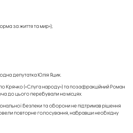
ма за життя та мир»);
дна депутатка Юлія Яцик.
йло Крячко («Слуга народу») та позафракційний Роман
хоча до цього перебували на місцях.
іональної безпеки та оборони не підтримав рішення
провели повторне голосування, набравши необхідну