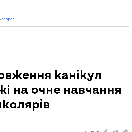
Федоров
овження канікул
жі на очне навчання
школярів