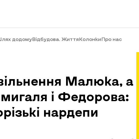
лях додому
Відбудова. Життя
Колонки
Про нас
вільнення Малюка, а
мигаля і Федорова:
орізькі нардепи