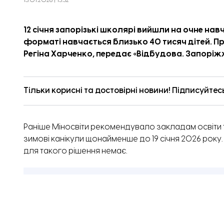
13.01.2026 | 13:32
Голова Служби безпеки Ук
12 січня запорізькі школярі вийшли на очне нав
форматі навчається близько 40 тисяч дітей. П
Регіна Харченко, передає «
Відбудова. Запорі
Тільки корисні та достовірні новини! Підписуйтес
Раніше Міносвіти
рекомендувало
закладам освіти
зимові канікули щонайменше до 19 січня 2026 року.
для такого рішення немає.
І безпекова ситуація, і погодні умови доз
немає масового відтоку родин, адже ми за