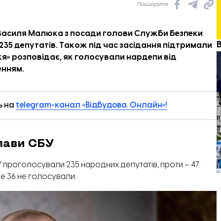
Поширити:
я Василя Малюка з посади голови Служби безпеки
235 депутатів. Також під час засідання підтримали
жя
» розповідає, як голосували нардепи від
енням.
ь на
telegram-канал «Відбудова. Онлайн»!
лави СБУ
проголосували 235 народних депутатів, проти – 47.
е 36 не голосували.