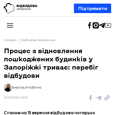
Підтримати
Головна
Відбудова Запоріжжя
Процес з відновлення
пошкоджених будинків у
Новини
Відбудова Запоріжжя
Запоріжжі триває: перебіг
Ексклюзив
Бізнес
відбудови
Шлях додому
Відбудова. Життя
Колонки
Анастасія Чобліна
Про нас
Редакційна політика
15.09.2023 | 16:57
Станом на 15 вересня відбудова чотирьох