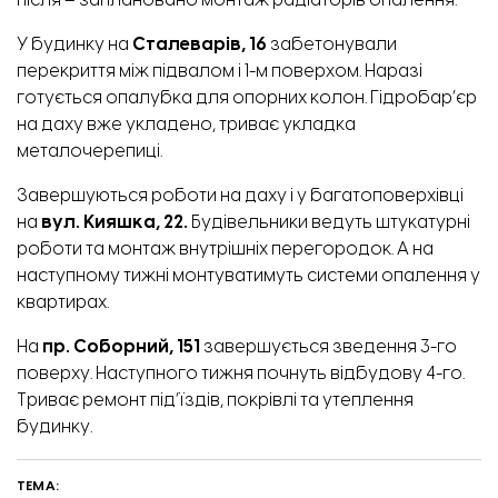
після – заплановано монтаж радіаторів опалення.
У будинку на
Сталеварів, 16
забетонували
перекриття між підвалом і 1-м поверхом. Наразі
готується опалубка для опорних колон. Гідробар’єр
на даху вже укладено, триває укладка
металочерепиці.
Завершуються роботи на даху і у багатоповерхівці
на
вул. Кияшка, 22.
Будівельники ведуть штукатурні
роботи та монтаж внутрішніх перегородок. А на
наступному тижні монтуватимуть системи опалення у
квартирах.
На
пр. Соборний,
151
завершується зведення 3-го
поверху. Наступного тижня почнуть відбудову 4-го.
Триває ремонт під’їздів, покрівлі та утеплення
будинку.
ТЕМА: