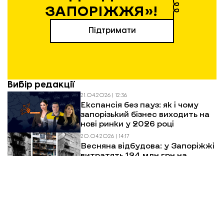
ЗАПОРІЖЖЯ»!
Підтримати
Вибір редакції
21.04.2026 | 12:36
Експансія без пауз: як і чому
запорізький бізнес виходить на
нові ринки у 2026 році
20.04.2026 | 14:17
Весняна відбудова: у Запоріжжі
витратять 124 млн грн на
відновлення багатоповерхівок
після обстрілів
01.04.2026 | 15:47
Евакуація в Запорізькій області:
як виїхати, куди звертатися і що
чекати