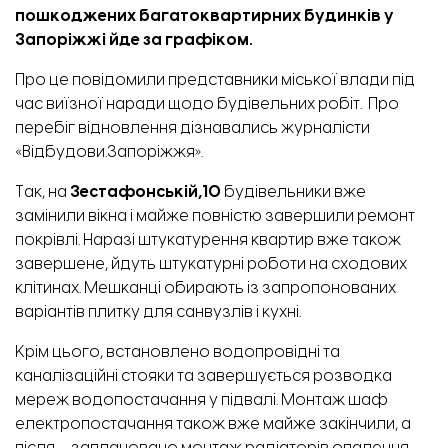
пошкоджених багатоквартирних будинків у
Запоріжжі йде за графіком.
Про це повідомили представники міської влади під
час виїзної наради щодо будівельних робіт. Про
перебіг відновлення дізнавались журналісти
«Відбудови.Запоріжжя».
Так, на
Зестафонській,10
будівельники вже
замінили вікна і майже повністю завершили ремонт
покрівлі. Наразі штукатурення квартир вже також
завершене, йдуть штукатурні роботи на сходових
клітинах. Мешканці обирають із запропонованих
варіантів плитку для санвузлів і кухні.
Крім цього, встановлено водопровідні та
каналізаційні стояки та завершується розводка
мереж водопостачання у підвалі. Монтаж шаф
електропостачання також вже майже закінчили, а