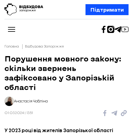
Підтримати
Головна
Відбудова Запоріжжя
Порушення мовного закону:
скільки звернень
Новини
Відбудова Запоріжжя
зафіксовано у Запорізькій
Ексклюзив
Бізнес
області
Шлях додому
Відбудова. Життя
Колонки
Анастасія Чобліна
Про нас
Редакційна політика
01.03.2024 | 13:51
У 2023 році від жителів Запорізької області