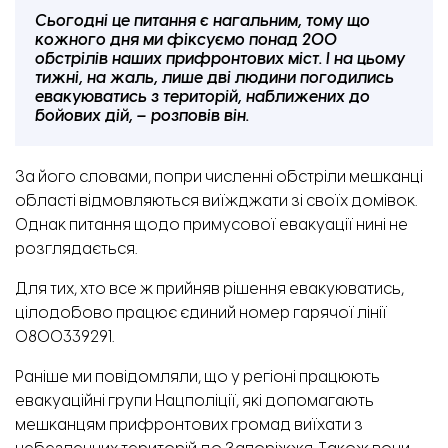
Сьогодні це питання є нагальним, тому що
кожного дня ми фіксуємо понад 200
обстрілів наших прифронтових міст. І на цьому
тижні, на жаль, лише дві людини погодились
евакуюватись з територій, наближених до
бойових дій, – розповів він.
За його словами, попри численні обстріли мешканці
області відмовляються виїжджати зі своїх домівок.
Однак питання щодо примусової евакуації нині не
розглядається.
Для тих, хто все ж прийняв рішення евакуюватись,
цілодобово працює єдиний номер гарячої лінії
0800339291.
Раніше ми повідомляли,
що у регіоні працюють
евакуаційні групи Нацполіції, які допомагають
мешканцям прифронтових громад виїхати з