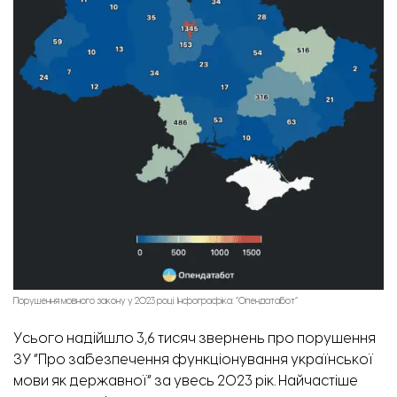
Порушення мовного закону у 2023 році. Інфографіка: “Опендатабот”
Усього надійшло 3,6 тисяч звернень про порушення
ЗУ “Про забезпечення функціонування української
мови як державної” за увесь 2023 рік. Найчастіше