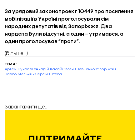
За урядовий законопроект 10449 про посилення
мобілізації в Україні проголосували сім
народних депутатів від Запоріжжя. Два
нардепа були відсутні, а один – утримався, а
один проголосував “проти”.
(більше…)
ТЕМА:
Артем Кунаєв
Геннадій Касай
Євген Шевченко
Запоріжжя
Павло Мельник
Сергій Штепа
Завантажити ще...
ПІДТРИМАЙТЕ