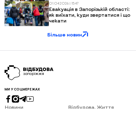
після обстрілів
01.04.2026 | 15:47
Евакуація в Запорізькій області:
як виїхати, куди звертатися і що
чекати
Більше новин
МИ У СОЦМЕРЕЖАХ
Новини
Відбудова. Життя
Відбудова Запоріжжя
Колонки
Ексклюзив
Тексти
Бізнес
Про нас