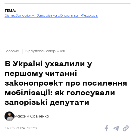
ТЕМА:
бізнес
Запоріжжя
Запорізька область
Іван Федоров
Головна
Відбудова Запоріжжя
В Україні ухвалили у
першому читанні
законопроект про посилення
мобілізації: як голосували
запорізькі депутати
Максим Савченко
07.02.2024 | 20:58