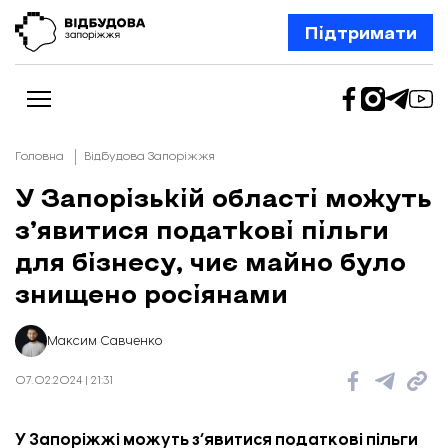
Підтримати
Головна
Відбудова Запоріжжя
У Запорізькій області можуть
з’явитися податкові пільги
Новини
Відбудова Запоріжжя
для бізнесу, чиє майно було
Ексклюзив
Бізнес
знищено росіянами
Шлях додому
Відбудова. Життя
Колонки
Максим Савченко
Про нас
Редакційна політика
07.02.2024 | 21:31
У Запоріжжі можуть з’явитися податкові пільги