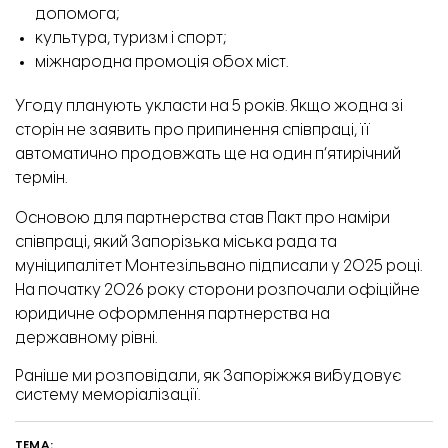
допомога;
культура, туризм і спорт;
міжнародна промоція обох міст.
Угоду планують укласти на 5 років. Якщо жодна зі
сторін не заявить про припинення співпраці, її
автоматично продовжать ще на один п’ятирічний
термін.
Основою для партнерства став Пакт про наміри
співпраці, який Запорізька міська рада та
муніципалітет Монтезільвано підписали у 2025 році.
На початку 2026 року сторони розпочали офіційне
юридичне оформлення партнерства на
державному рівні.
Раніше ми розповідали, як Запоріжжя
вибудовує
систему меморіалізації
.
ТЕМА: