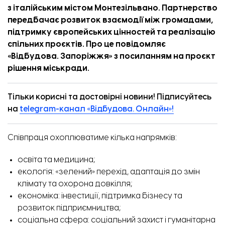
з італійським містом Монтезільвано. Партнерство
передбачає розвиток взаємодії між громадами,
підтримку європейських цінностей та реалізацію
спільних проєктів. Про це повідомляє
«
Відбудова. Запоріжжя
» з
посиланням
на проєкт
рішення міськради.
Тільки корисні та достовірні новини! Підписуйтесь
на
telegram-канал «Відбудова. Онлайн»!
Співпраця охоплюватиме кілька напрямків:
освіта та медицина;
екологія: «зелений» перехід, адаптація до змін
клімату та охорона довкілля;
економіка: інвестиції, підтримка бізнесу та
розвиток підприємництва;
соціальна сфера: соціальний захист і гуманітарна