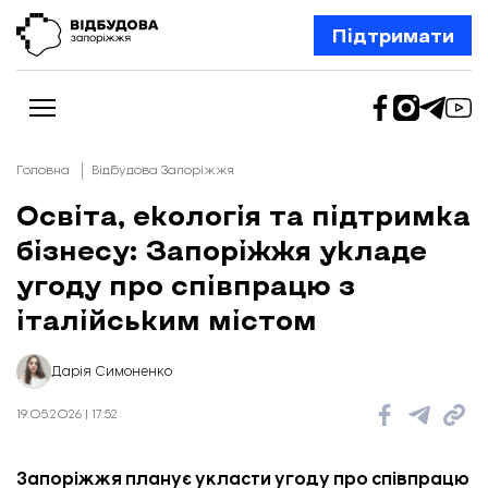
Підтримати
Головна
Відбудова Запоріжжя
Освіта, екологія та підтримка
бізнесу: Запоріжжя укладе
Новини
Відбудова Запоріжжя
угоду про співпрацю з
Ексклюзив
Бізнес
італійським містом
Шлях додому
Відбудова. Життя
Колонки
Дарія Симоненко
Про нас
Редакційна політика
19.05.2026 | 17:52
Запоріжжя планує укласти угоду про співпрацю