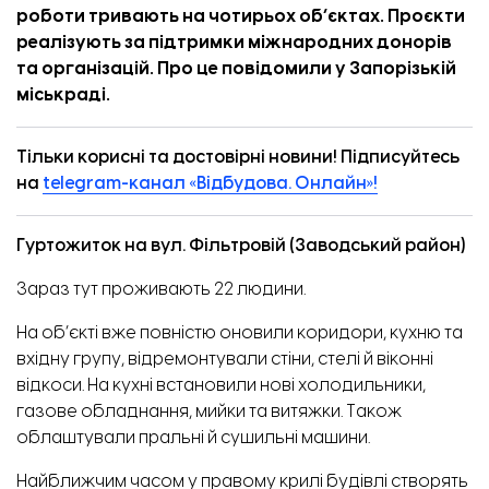
роботи тривають на чотирьох об’єктах. Проєкти
реалізують за підтримки міжнародних донорів
та організацій. Про це
повідомили
у Запорізькій
міськраді.
Тільки корисні та достовірні новини! Підписуйтесь
на
telegram-канал «Відбудова. Онлайн»!
Гуртожиток на вул. Фільтровій (Заводський район)
Зараз тут проживають 22 людини.
На об’єкті вже повністю оновили коридори, кухню та
вхідну групу, відремонтували стіни, стелі й віконні
відкоси. На кухні встановили нові холодильники,
газове обладнання, мийки та витяжки. Також
облаштували пральні й сушильні машини.
Найближчим часом у правому крилі будівлі створять