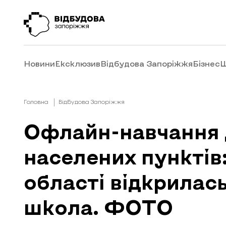
Новини
Ексклюзив
Відбудова Запоріжжя
Бізнес
Ш
Головна
Відбудова Запоріжжя
Офлайн-навчання д
населених пунктів:
області відкрилась
школа. ФОТО