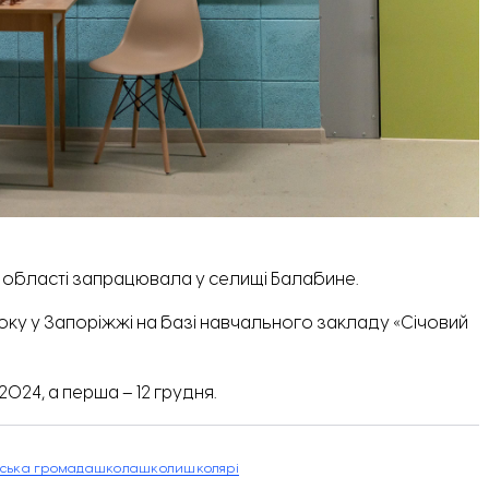
 області
запрацювала
у селищі Балабине.
ку у Запоріжжі на базі навчального закладу «Січовий
 2024, а
перша
– 12 грудня.
ська громада
школа
школи
школярі