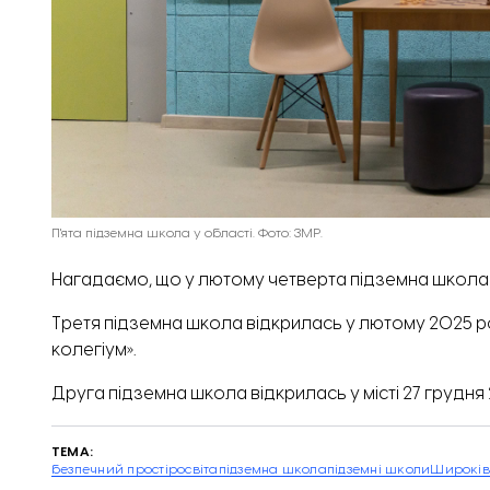
П'ята підземна школа у області. Фото: ЗМР.
Нагадаємо, що у лютому четверта підземна школа
Третя підземна школа
відкрилась
у лютому 2025 ро
колегіум».
Друга підземна школа
відкрилась у місті 27 грудня
ТЕМА:
безпечний простір
освіта
підземна школа
підземні школи
Широків