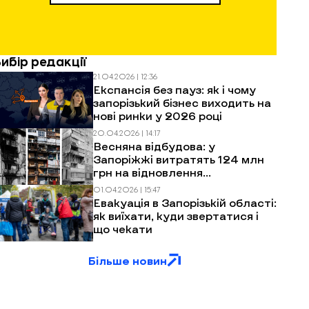
Вибір редакції
21.04.2026 | 12:36
Експансія без пауз: як і чому
запорізький бізнес виходить на
нові ринки у 2026 році
20.04.2026 | 14:17
Весняна відбудова: у
Запоріжжі витратять 124 млн
грн на відновлення
багатоповерхівок після
01.04.2026 | 15:47
обстрілів
Евакуація в Запорізькій області:
як виїхати, куди звертатися і
що чекати
Більше новин