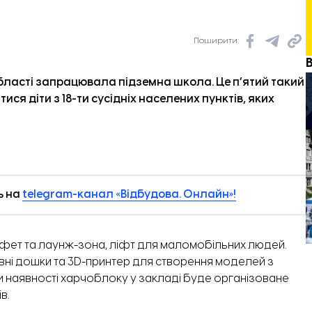
Поширити:
області запрацювала підземна школа. Це п’ятий такий
тися діти з 18-ти сусідніх населених пунктів, яких
ь на
telegram-канал «Відбудова. Онлайн»!
буфет та лаунж-зона, ліфт для маломобільних людей.
тивні дошки та 3D-принтер для створення моделей з
 наявності харчоблоку у закладі буде організоване
в.