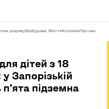
лях додому
Відбудова. Життя
Колонки
Про нас
ля дітей з 18
 у Запорізькій
 п’ята підземна