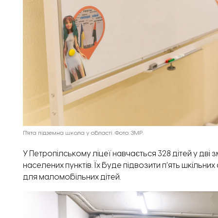
П'ята підземна школа у області. Фото: ЗМР.
У Петропілському ліцеї навчається 328 дітей у дві зм
населених пунктів. Їх буде підвозити п’ять шкільни
для маломобільних дітей.