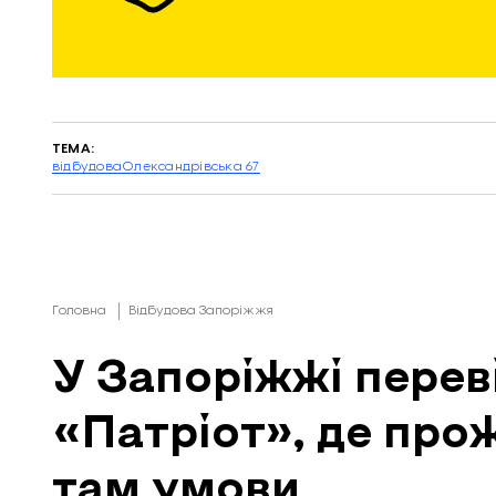
ТЕМА:
відбудова
Олександрівська 67
Головна
Відбудова Запоріжжя
У Запоріжжі перев
«Патріот», де про
там умови