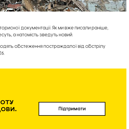
рисної документації. Як ми вже писали раніше,
есуть
, а натомість зведуть новий.
водять
обстеження
постраждалої від обстрілу
6.
БОТУ
ДОВИ.
Підтримати