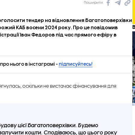
Поширити:
 оголосити тендер на відновлення багатоповерхівки
орожий КАБ восени 2024 року. Про це
повідомив
істрації Іван Федоров під час прямого ефіру в
ро нього в інстаграмі -
підписуйтесь!
ягнулась, оскільки не вистачає фінансування для
будову цієї багатоповерхівки. Будемо
алучити кошти. Сподіваюсь, що цього року