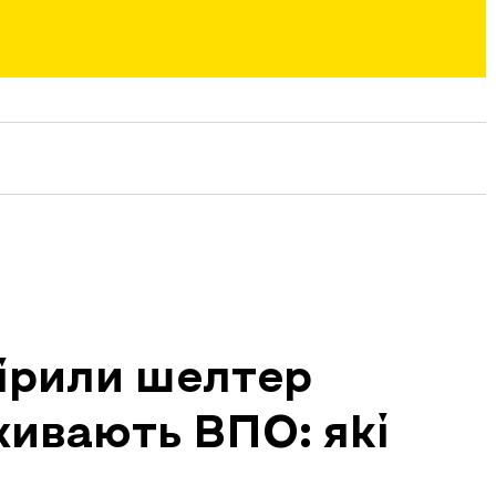
ірили шелтер
живають ВПО: які