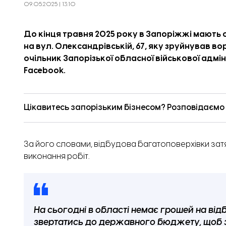
09.05.2025 | 13:10
До кінця травня 2025 року в Запоріжжі мають
на вул. Олександрівській, 67, яку зруйнував в
очільник Запорізької обласної військової адмін
Facebook.
Цікавитесь запорізьким бізнесом? Розповідаємо п
За його словами, відбудова багатоповерхівки зат
виконання робіт.
На сьогодні в області немає грошей на від
звертатись до державного бюджету, щоб з