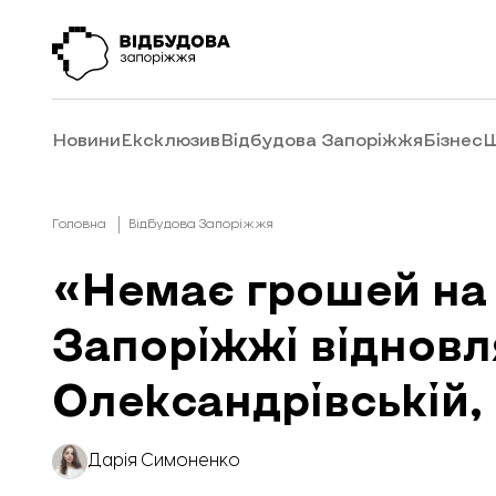
Новини
Ексклюзив
Відбудова Запоріжжя
Бізнес
Ш
Головна
Відбудова Запоріжжя
«Немає грошей на 
Запоріжжі відновл
Олександрівській,
Дарія Симоненко