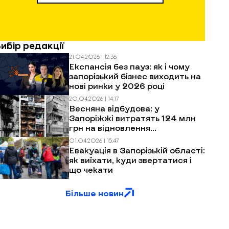
Вибір редакції
21.04.2026 | 12:36
Експансія без пауз: як і чому
запорізький бізнес виходить на
нові ринки у 2026 році
20.04.2026 | 14:17
Весняна відбудова: у
Запоріжжі витратять 124 млн
грн на відновлення
багатоповерхівок після
01.04.2026 | 15:47
обстрілів
Евакуація в Запорізькій області:
як виїхати, куди звертатися і
що чекати
Більше новин