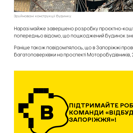
Зруйновані конструкції будинку.
Наразі майже завершено розробку проєктно-кошто
попередньо відомо, що
пошкоджений будинок зн
Раніше також повідомлялось, що в Запоріжжі про
багатоповерхівки на проспекті Моторобудівників, 2
ПІДТРИМАЙТЕ РО
КОМАНДИ «ВІДБУ
ЗАПОРІЖЖЯ»!