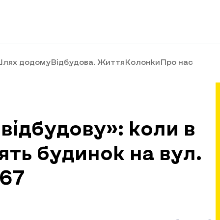
лях додому
Відбудова. Життя
Колонки
Про нас
відбудову»: коли в
ять будинок на вул.
 67