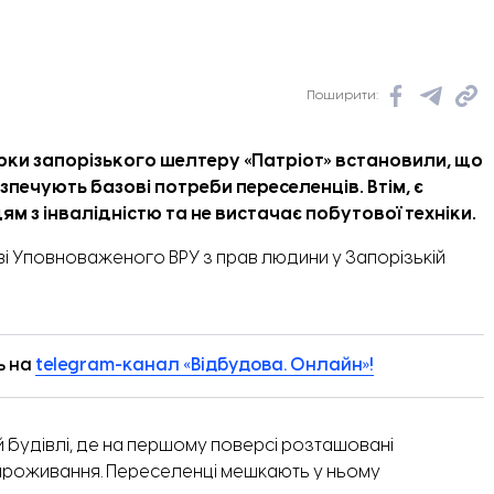
Поширити:
ки запорізького шелтеру «Патріот» встановили, що
зпечують базові потреби переселенців. Втім, є
м з інвалідністю та не вистачає побутової техніки.
і Уповноваженого ВРУ з прав людини у Запорізькій
ь на
telegram-канал «Відбудова. Онлайн»!
 будівлі, де на першому поверсі розташовані
я проживання. Переселенці мешкають у ньому