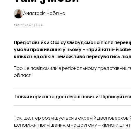
Анастасія Чобліна
09.05.2025 | 11:24
Представники Офісу Омбудсмана після перевір
умови проживання у ньому – «прийнятні» й забе
кілька недоліків: неможливо пересуватись людя
Про це
повідомили
в регіональному представництв
області.
Тільки корисні та достовірні новини! Підписуйтес
Так, шелтер розміщується в окремій двоповерховій
допоміжні приміщення, а на другому – кімнати дл