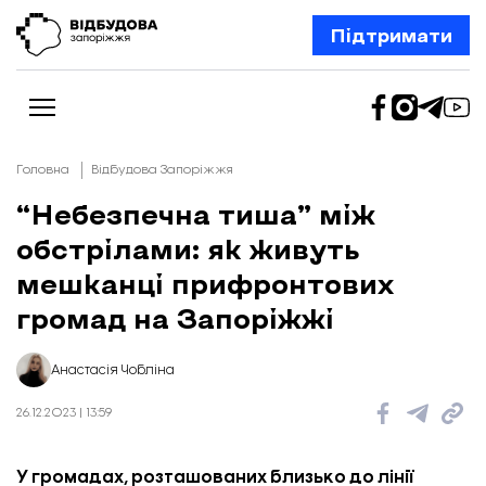
Підтримати
Головна
Відбудова Запоріжжя
“Небезпечна тиша” між
обстрілами: як живуть
Новини
Відбудова Запоріжжя
мешканці прифронтових
Ексклюзив
Бізнес
громад на Запоріжжі
Шлях додому
Відбудова. Життя
Колонки
Анастасія Чобліна
Про нас
Редакційна політика
26.12.2023 | 13:59
У громадах, розташованих близько до лінії