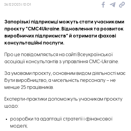
26.12.2023 | 12:01
Запорізькі підприємці можуть стати учасниками
проєкту “CMC4Ukraine. Відновлення та розвиток
виробничих підприємств” й отримати фахові
консультаційні послуги.
Про це
повідомляється
на сайті Всеукраїнської
асоціації консультантів з управління CMC-Ukraine.
За умовами проєкту, основним видом діяльності має
бути виробництво, а чисельність персоналу – не
менше 25 працівників.
Експерти-практики допоможуть учасникам проєкту
щодо:
розробки та адаптації стратегії і фінансової
моделі;