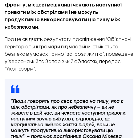
фронту, місцеві мешканці чекають наступної
тривоги між обстрілами і не можуть
продуктивно використовувати цю тишу між
небезпеками.
Про це свідчать результати дослідження “Об’єднані
територіальні громади під час війни: стійкість та
безпека в умовах прямої загрози життю”, проведене
у Херсонській та Запорізькій областях,
передає
“Укрінформ”.
“Люди говорять про своє право на тишу, яка є
між обстрілами, як про небезпечну – ви не
живете в цей час, ви чекаєте наступної тривоги,
наступних звуків вибухів і, відповідно, це
кардинально змінює життя людей, вони не
можуть продуктивно використовувати цю
тишу”, – пояснює дослідниця Оксана Міхеєва.