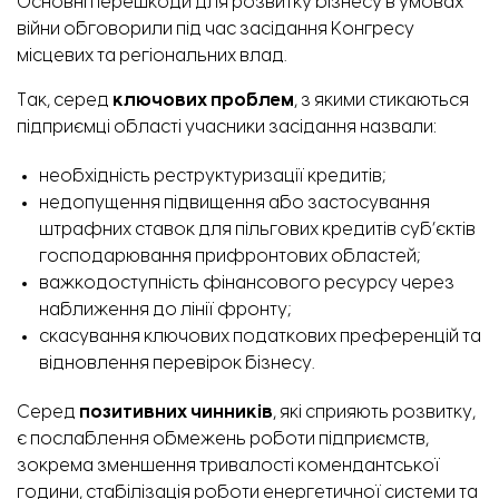
Основні перешкоди для розвитку бізнесу в умовах
війни
обговорили
під час засідання Конгресу
місцевих та регіональних влад.
Так, серед
ключових проблем
, з якими стикаються
підприємці області учасники засідання назвали:
необхідність реструктуризації кредитів;
недопущення підвищення або застосування
штрафних ставок для пільгових кредитів суб’єктів
господарювання прифронтових областей;
важкодоступність фінансового ресурсу через
наближення до лінії фронту;
скасування ключових податкових преференцій та
відновлення перевірок бізнесу.
Серед
позитивних чинників
, які сприяють розвитку,
є послаблення обмежень роботи підприємств,
зокрема зменшення тривалості комендантської
години, стабілізація роботи енергетичної системи та