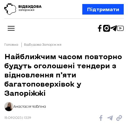
Підтримати
Головна
Відбудова Запоріжжя
Найближчим часом повторно
будуть оголошені тендери з
Новини
Відбудова Запоріжжя
відновлення п’яти
Ексклюзив
Бізнес
багатоповерхівок у
Шлях додому
Запоріжжі
Відбудова. Життя
Колонки
Про нас
Редакційна політика
Анастасія Чобліна
15.09.2023 | 13:29