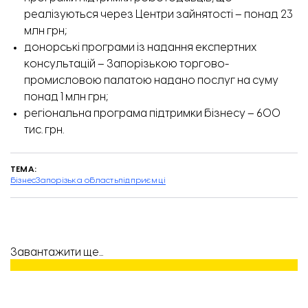
реалізуються через Центри зайнятості – понад 23
млн грн;
донорські програми із надання експертних
консультацій – Запорізькою торгово-
промисловою палатою надано послуг на суму
понад 1 млн грн;
регіональна програма підтримки бізнесу – 600
тис. грн.
ТЕМА:
бізнес
Запорізька область
підприємці
Завантажити ще...