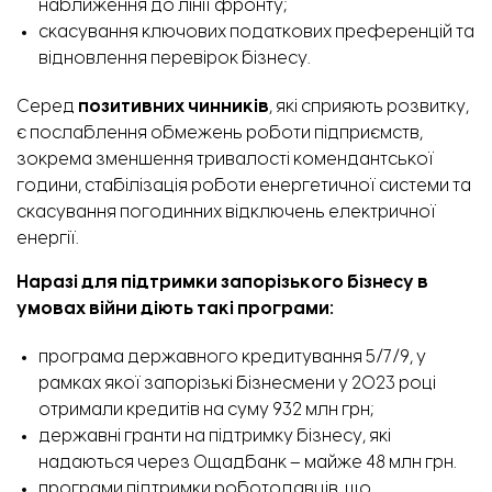
наближення до лінії фронту;
скасування ключових податкових преференцій та
відновлення перевірок бізнесу.
Серед
позитивних чинників
, які сприяють розвитку,
є послаблення обмежень роботи підприємств,
зокрема зменшення тривалості комендантської
години, стабілізація роботи енергетичної системи та
скасування погодинних відключень електричної
енергії.
Наразі для підтримки запорізького бізнесу в
умовах війни діють такі програми:
програма державного кредитування 5/7/9, у
рамках якої запорізькі бізнесмени у 2023 році
отримали кредитів на суму 932 млн грн;
державні гранти на підтримку бізнесу, які
надаються через Ощадбанк – майже 48 млн грн.
програми підтримки роботодавців, що