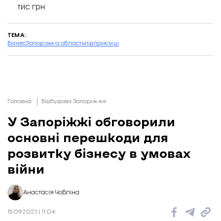
тис. грн.
ТЕМА:
бізнес
Запорізька область
підприємці
Головна
Відбудова Запоріжжя
У Запоріжжі обговорили
основні перешкоди для
розвитку бізнесу в умовах
війни
Анастасія Чобліна
15.09.2023 | 11:04