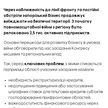
Через наближеність до лінії фронту та постійні
обстріли запорізький бізнес продовжує
виїжджати на безпечні території. З початку
повномасштабної війни з регіону було
релоковано 2,5 тис. активних підприємств.
Основні перешкоди для розвитку бізнесу в умовах
війни
обговорили
під час засідання Конгресу
місцевих та регіональних влад.
Так, серед
ключових проблем
, з якими стикаються
підприємці області учасники засідання назвали:
необхідність реструктуризації кредитів;
недопущення підвищення або застосування
штрафних ставок для пільгових кредитів суб’єктів
господарювання прифронтових областей;
важкодоступність фінансового ресурсу через