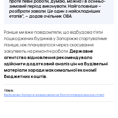
проте певні роботи, думаю, можна і в осінньо-
зимовий період виконувати. Найголовніше –
розібрати завали. Це один з найскладніших
етапів”, – додав очільник ОВА.
Раніше ми вже повідомляли,
що відбудова п’яти
пошкоджених будинків у Запоріжжі стартуватиме
пізніше, ніж планувалося через скасування
закупівель на ремонтні роботи.
Державне
агентство відновлення рекомендувало
здійснити додатковий аналіз цін на будівельні
матеріали заради максимальної економії
бюджетних коштів.
ТЕМА:
Відбудова Запоріжжя
відновлення багатоповерхівок
закупівлі