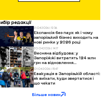
Вибір редакції
21.04.2026 | 12:36
Експансія без пауз: як і чому
запорізький бізнес виходить на
нові ринки у 2026 році
20.04.2026 | 14:17
Весняна відбудова: у
Запоріжжі витратять 124 млн
грн на відновлення
багатоповерхівок після
01.04.2026 | 15:47
обстрілів
Евакуація в Запорізькій області:
як виїхати, куди звертатися і
що чекати
Більше новин