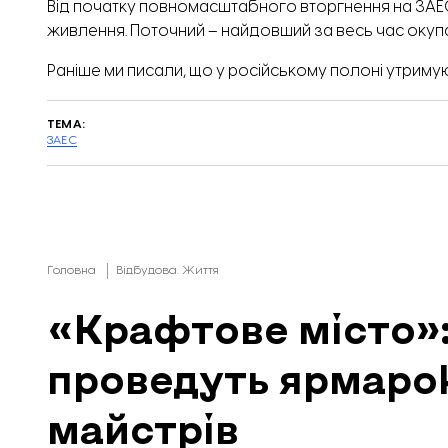
Від початку повномасштабного вторгнення на ЗАЕ
живлення. Поточний – найдовший за весь час окупац
Раніше ми писали, що у російському полоні утриму
ТЕМА:
ЗАЕС
Головна
Відбудова. Життя
«Крафтове місто»:
проведуть ярмаро
майстрів