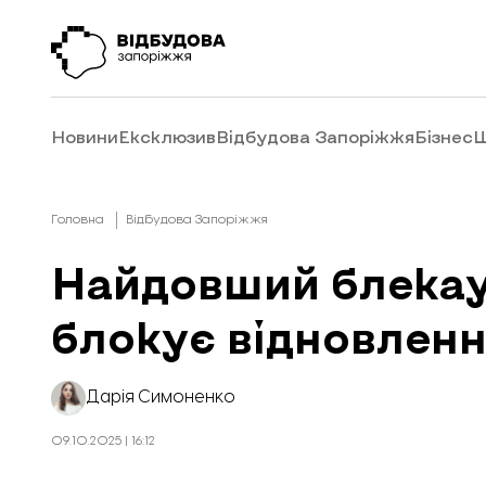
Новини
Ексклюзив
Відбудова Запоріжжя
Бізнес
Ш
Головна
Відбудова Запоріжжя
Найдовший блекаут
блокує відновленн
Дарія Симоненко
09.10.2025 | 16:12