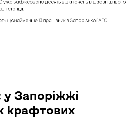
С уже зафіксовано десять відключень від зовнішнього
ії станції.
ють щонайменше 13 працівників
Запорізької АЕС
.
 у Запоріжжі
к крафтових