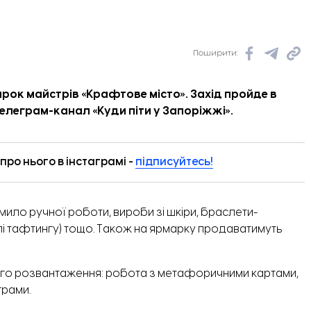
Поширити:
арок майстрів «Крафтове місто». Захід пройде в
 телеграм-канал «
Куди піти у Запоріжжі
».
ро нього в інстаграмі -
підписуйтесь!
мило ручної роботи, вироби зі шкіри, браслети-
тилі тафтингу) тощо. Також на ярмарку продаватимуть
чного розвантаження: робота з метафоричними картами,
грами.