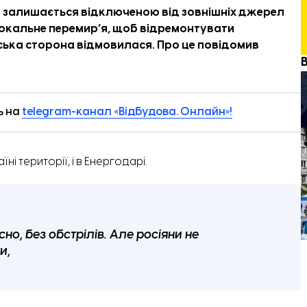
я залишається відключеною від зовнішніх джерел
окальне перемир’я, щоб відремонтувати
ська сторона відмовилася. Про це
повідомив
ь на
telegram-канал «Відбудова. Онлайн»!
їні території, і в Енергодарі.
но, без обстрілів. Але росіяни не
и,