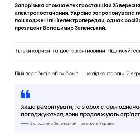
Запорізька атомна електростанція з 25 вересн
електропостачання. Україна запропонувала л
пошкоджені лінії електропередач, однак росій
президент Володимир Зеленський.
Тільки корисні та достовірні новини! Підписуйтес
Лінії перебиті з обох боків – і на підконтрольній Укра
Якщо ремонтувати, то з обох сторін одночас
погоджуються, вони продовжують стрілят
Володимир Зеленський, президент України.