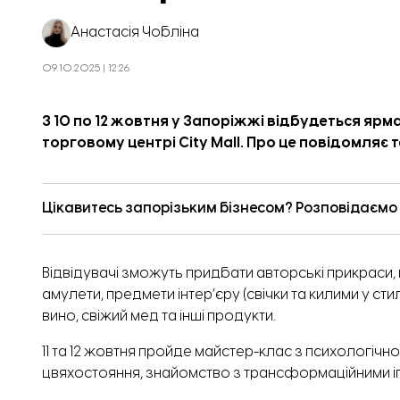
Анастасія Чобліна
09.10.2025 | 12:26
З 10 по 12 жовтня у Запоріжжі відбудеться ярм
торговому центрі City Mall. Про це повідомляє
Цікавитесь запорізьким бізнесом? Розповідаємо п
Відвідувачі зможуть придбати авторські прикраси, 
амулети, предмети інтер’єру (свічки та килими у с
вино, свіжий мед та інші продукти.
11 та 12 жовтня пройде майстер-клас з психологі
цвяхостояння, знайомство з трансформаційними і