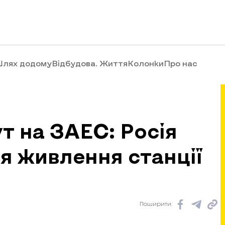
лях додому
Відбудова. Життя
Колонки
Про нас
 на ЗАЕС: Росія
я живлення станції
Поширити: