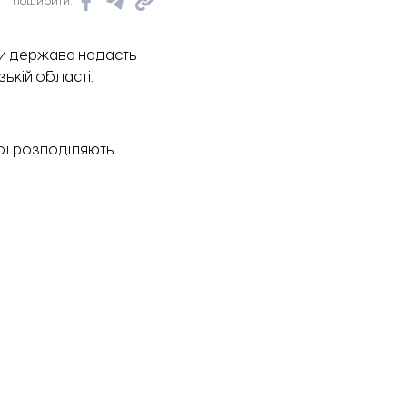
Поширити:
ни держава надасть
ькій області.
рої розподіляють