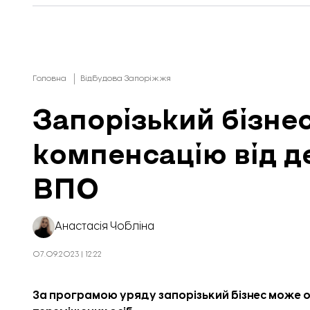
Головна
Відбудова Запоріжжя
Запорізький бізне
компенсацію від 
ВПО
Анастасія Чобліна
07.09.2023 | 12:22
За програмою уряду
запорізький бізнес може