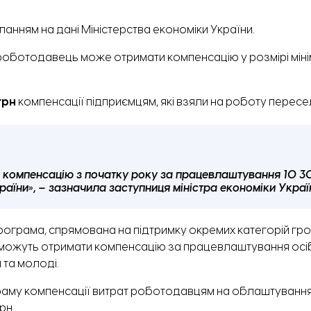
ланням
на дані Міністерства економіки України.
роботодавець може отримати компенсацію у розмірі міні
грн
компенсації підприємцям, які взяли на роботу пересе
 компенсацію з початку року за працевлаштування 10 300
країни», – зазначила заступниця міністра економіки Укра
 програма, спрямована на підтримку окремих категорій г
ж можуть отримати компенсацію за працевлаштування осіб 
 та молоді.
аму компенсації витрат роботодавцям на облаштування
рн.