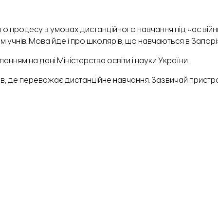
го процесу в умовах дистанційного навчання під час вій
 учнів. Мова йде і про школярів, що навчаються в Запоріз
ланням
на дані Міністерства освіти і науки України.
ів, де переважає дистанційне навчання. Зазвичай прист