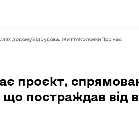
лях додому
Відбудова. Життя
Колонки
Про нас
ає проєкт, спрямова
, що постраждав від в