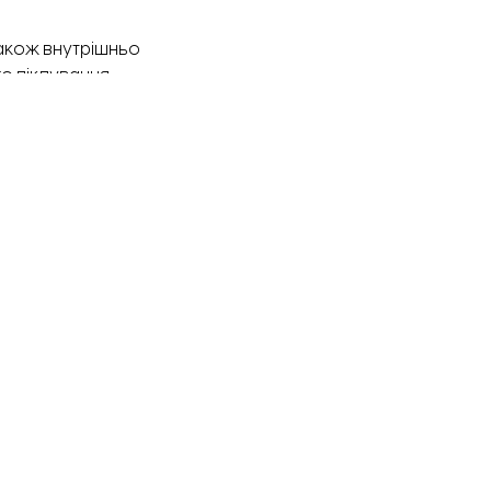
акож внутрішньо
о піклування.
ків до начальних