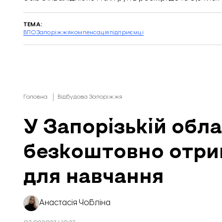
ТЕМА:
ВПО
Запоріжжя
компенсація
підприємці
Головна
Відбудова Запоріжжя
У Запорізькій обл
безкоштовно отри
для навчання
Анастасія Чобліна