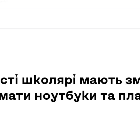
асті школярі мають з
мати ноутбуки та пл