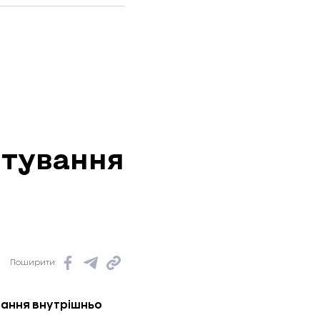
штування
Поширити:
вання внутрішньо