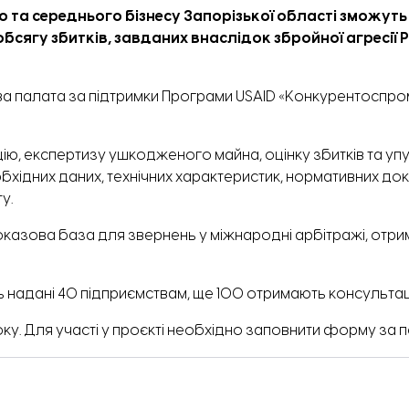
о та середнього бізнесу Запорізької області зможут
бсягу збитків, завданих внаслідок збройної агресії Р
а палата за підтримки Програми USAID «Конкурентоспр
, експертизу ушкодженого майна, оцінку збитків та уп
обхідних даних, технічних характеристик, нормативних до
у.
казова база для звернень у міжнародні арбітражі, отри
ь надані 40 підприємствам, ще 100 отримають консульта
ку. Для участі у проєкті необхідно заповнити форму
за 