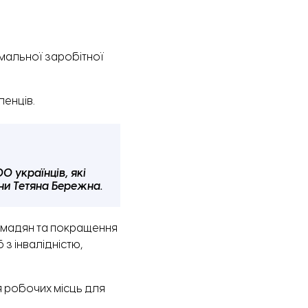
мальної заробітної
ленців.
 українців, які
їни Тетяна Бережна.
ромадян та покращення
з інвалідністю,
 робочих місць для