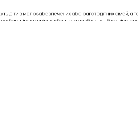
ь діти з малозабезпечених або багатодітних сімей, а т
требами, інвалідністю або ті, хто позбавлені батьківськог
та передані дітям у користування на основі заяв від бать