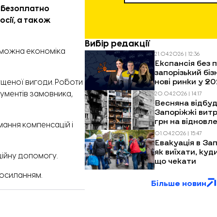
ь безоплатно
осії, а також
Вибір редакції
оможна економіка
21.04.2026 | 12:36
Експансія без п
запорізький біз
нові ринки у 20
ущеної вигоди. Роботи
кументів замовника,
20.04.2026 | 14:17
Весняна відбуд
Запоріжжі витр
грн на відновл
мання компенсацій і
багатоповерхів
01.04.2026 | 15:47
обстрілів
Евакуація в Зап
як виїхати, куд
ційну допомогу.
що чекати
посиланням.
Більше новин