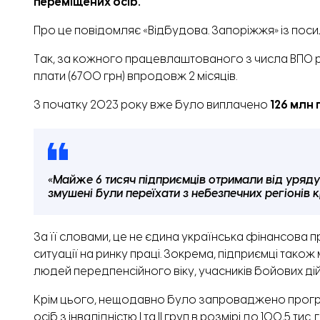
переміщених осіб.
Про це повідомляє «Відбудова. Запоріжжя» із
поси
Так, за кожного працевлаштованого з числа ВПО 
плати (6700 грн) впродовж 2 місяців.
З початку 2023 року вже було виплачено
126 млн 
«Майже 6 тисяч підприємців отримали від уряду
змушені були переїхати з небезпечних регіонів 
За її словами, це не єдина українська фінансова
ситуації на ринку праці. Зокрема, підприємці тако
людей передпенсійного віку, учасників бойових дій
Крім цього, нещодавно було запроваджено прогр
осіб з інвалідністю І та ІІ груп в розмірі до 100,5 тис. г