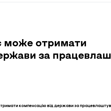
с може отримати
держави за працевла
 отримати компенсацію від держави за працевлашту