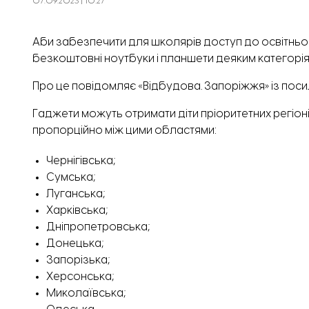
07.09.2023 | 10:27
Аби забезпечити для школярів доступ до освітньо
безкоштовні ноутбуки і планшети деяким категоріям
Про це повідомляє «Відбудова. Запоріжжя» із
поси
Гаджети можуть отримати діти пріоритетних регіон
пропорційно між цими областями:
Чернігівська;
Сумська;
Луганська;
Харківська;
Дніпропетровська;
Донецька;
Запорізька;
Херсонська;
Миколаївська;