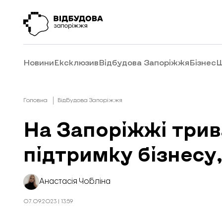
Новини
Ексклюзив
Відбудова Запоріжжя
Бізнес
Ш
Головна
Відбудова Запоріжжя
На Запоріжжі трив
підтримку бізнесу
Анастасія Чобліна
07.09.2023 | 13:59