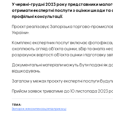
У червні-грудні 2023 року представники малог
отримати експертні послуги з оцінки шкоди та о
профільні консультації.
Проєкт реалізовує Запорізька торгово-промислов
України».
Комплекс експертних послуг включає фотофіксацію
охоплюють огляд об’єкта оцінки, збір та аналіз не
розрахунок вартості об’єкта оцінки і підготовку звіт
Документальні матеріали можуть бути подані як до
відшкодувань.
Загалом у межах проєкту експертні послуги будут
Прийом заявок триватиме до 10 листопада 2023 ро
ТЕМА:
Запоріжжя
компенсація
підприємці