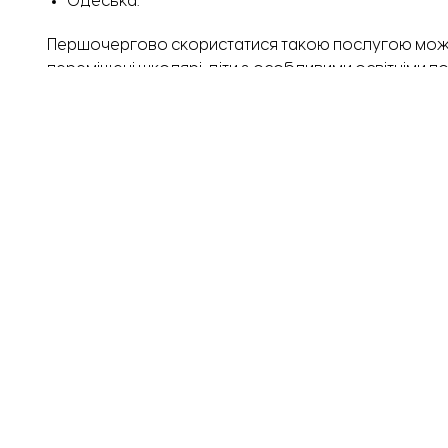
Одеська.
Першочергово скористатися такою послугою можут
переміщені школярі, діти з особливими освітніми по
Пристрої будуть доставлені в департаменти освіти 
закладів.