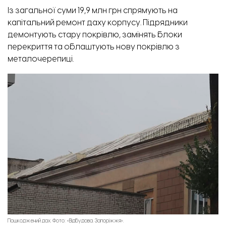
Із загальної суми 19,9 млн грн
спрямують
на
капітальний ремонт даху корпусу. Підрядники
демонтують стару покрівлю, замінять блоки
Будинок на вул. Запорізькій, 2-А. Фото: Служба відновлення.
перекриття та облаштують нову покрівлю з
металочерепиці.
Утеплення фасаду. Фото: Служба відновлення.
Пошкоджений дах. Фото: «Відбудова. Запоріжжя».