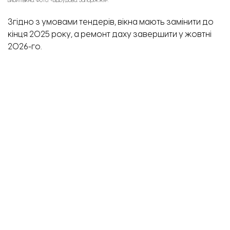
Вибиті вікна. Фото: «Відбудова. Запоріжжя».
Ремонт у квартирах. Фото" Служба відновлення.
Згідно з умовами тендерів, вікна мають замінити до
кінця 2025 року, а ремонт даху завершити у жовтні
2026-го.
Інженерний навчально-науковий інститут ЗНУ
постраждав
від російського обстрілу 1 лютого 2025
року. Внаслідок вибуху було пошкоджено вікна, дах,
стіни та стелю в лабораторіях і аудиторіях. Загальна
площа руйнувань – близько 5 тис. м².
Раніше ми писали, що «
Запорізька політехніка
»
відбудує корпус, зруйнований дроном.
Роботи з благоустрою. Фото: Служба відновлення.
ТЕМА:
Вікно Відновлення
ЗНУ
Інженерний інститут