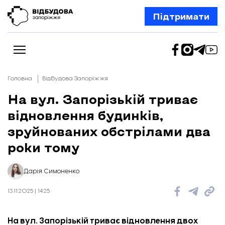
Підтримати
Головна
Відбудова Запоріжжя
На вул. Запорізькій триває
відновлення будинків,
Новини
Відбудова Запоріжжя
зруйнованих обстрілами два
Ексклюзив
Бізнес
роки тому
Шлях додому
Відбудова. Життя
Колонки
Дарія Симоненко
Про нас
Редакційна політика
13.11.2025 | 14:25
На вул. Запорізькій триває відновлення двох