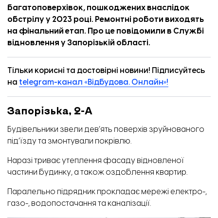
багатоповерхівок, пошкоджених внаслідок
обстрілу у 2023 році. Ремонтні роботи виходять
на фінальний етап. Про це
повідомили
в Службі
відновлення у Запорізькій області.
Тільки корисні та достовірні новини! Підписуйтесь
на
telegram-канал «Відбудова. Онлайн»!
Запорізька, 2-А
Будівельники звели дев’ять поверхів зруйнованого
під’їзду та змонтували покрівлю.
Наразі триває утеплення фасаду відновленої
частини будинку, а також оздоблення квартир.
Паралельно підрядник прокладає мережі електро-,
газо-, водопостачання та каналізації.