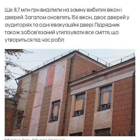
Ще 8,7 млн грн
виділили
на заміну вибитих вікон і
дверей. Загалом оновлять 156 вікон, двоє дверей у
аудиторіях та одні евакуаційні двері. Підрядник
також зобов’язаний утилізувати все сміття, що
утвориться під час робіт.