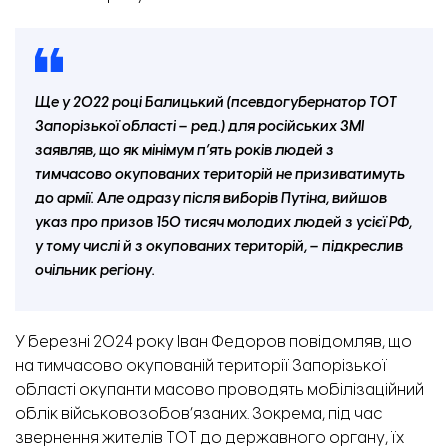
Ще у 2022 році Балицький (псевдогубернатор ТОТ
Запорізької області – ред.) для російських ЗМІ
заявляв, що як мінімум п’ять років людей з
тимчасово окупованих територій не призиватимуть
до армії. Але одразу після виборів Путіна, вийшов
указ про призов 150 тисяч молодих людей з усієї РФ,
у тому числі й з окупованих територій, – підкреслив
очільник регіону.
У березні 2024 року Іван Федоров повідомляв, що
на тимчасово окупованій території Запорізької
області окупанти масово проводять мобілізаційний
облік військовозобов’язаних. Зокрема, під час
звернення жителів ТОТ до державного органу, їх