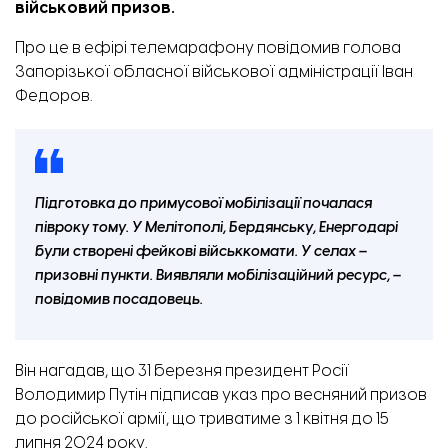
військовий призов.
Про це в ефірі телемарафону повідомив голова
Запорізької обласної військової адміністрації Іван
Федоров.
Підготовка до примусової мобілізації почалася
півроку тому. У Мелітополі, Бердянську, Енергодарі
були створені фейкові військкомати. У селах –
призовні пункти. Виявляли мобілізаційний ресурс, –
повідомив посадовець.
Він нагадав, що 31 березня президент Росії
Володимир Путін
підписав указ
про весняний призов
до російської армії, що триватиме з 1 квітня до 15
липня 2024 року.