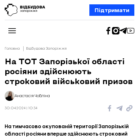
Підтримати
Головна
Відбудова Запоріжжя
На ТОТ Запорізької області
росіяни здійснюють
Новини
Відбудова Запоріжжя
строковий військовий призов
Ексклюзив
Бізнес
Шлях додому
Анастасія Чобліна
Відбудова. Життя
Колонки
30.04.2024 | 10:34
Про нас
Редакційна політика
На тимчасово окупованій території Запорізькій
області росіяни вперше здійснюють строковий