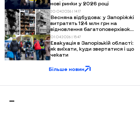
нові ринки у 2026 році
20.04.2026 | 14:17
Весняна відбудова: у Запоріжжі
витратять 124 млн грн на
відновлення багатоповерхівок
після обстрілів
01.04.2026 | 15:47
Евакуація в Запорізькій області:
як виїхати, куди звертатися і що
чекати
Більше новин
МИ У СОЦМЕРЕЖАХ