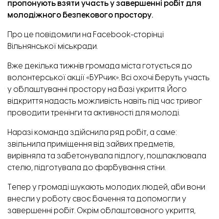
пропонують взяти участь у
завершенні робіт для
молодіжного безпекового простору.
Про це
повідомили
на Facebook-сторінці
Вільнянської міськради.
Вже декілька тижнів громада міста готується до
волонтерської акції «БУРчик». Всі охочі беруть участь
у облаштуванні простору на базі укриття. Його
відкриття надасть можливість навіть під час тривог
проводити тренінги та активності для молоді.
Наразі команда здійснила ряд робіт, а саме:
звільнила приміщення від зайвих предметів,
вирівняла та забетонувала підлогу, пошпаклювала
стелю, підготувала до фарбування стіни.
Тепер у громаді шукають молодих людей, аби вони
внесли у роботу своє бачення та допомогли у
завершенні робіт. Окрім облаштованого укриття,