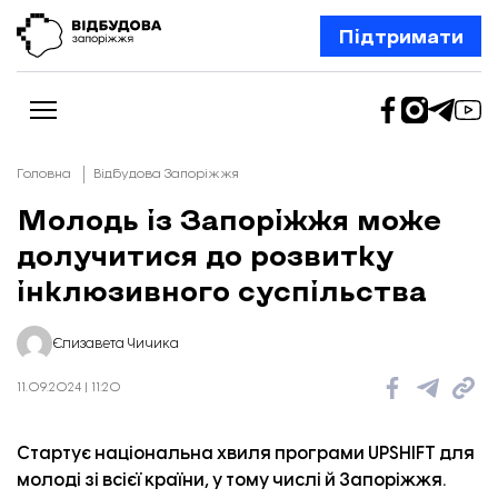
Підтримати
Головна
Відбудова Запоріжжя
Молодь із Запоріжжя може
долучитися до розвитку
Новини
Відбудова Запоріжжя
інклюзивного суспільства
Ексклюзив
Бізнес
Шлях додому
Єлизавета Чичика
Відбудова. Життя
Колонки
11.09.2024 | 11:20
Про нас
Редакційна політика
Стартує
національна хвиля програми UPSHIFT для
молоді зі всієї країни, у тому числі й Запоріжжя.