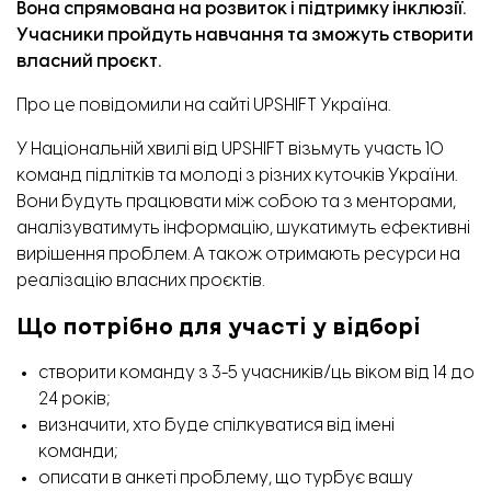
Вона спрямована на розвиток і підтримку інклюзії.
Учасники пройдуть навчання та зможуть створити
власний проєкт.
Про це
повідомили
на сайті UPSHIFT Україна.
У Національній хвилі від
UPSHIFT візьмуть участь 10
команд підлітків та молоді з різних куточків України.
Вони будуть працювати між собою та з менторами,
аналізуватимуть інформацію, шукатимуть ефективні
вирішення проблем. А також отримають ресурси на
реалізацію власних проєктів.
Що потрібно для участі у відборі
створити команду з 3-5 учасників/ць віком від 14 до
24 років;
визначити, хто буде спілкуватися від імені
команди;
описати в анкеті проблему, що турбує вашу