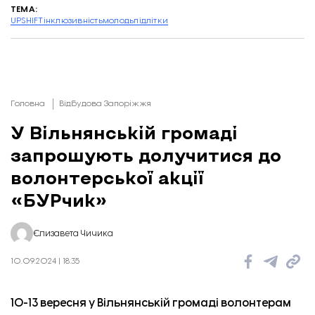
ТЕМА:
UPSHIFT
інклюзивність
молодь
підлітки
Головна
Відбудова Запоріжжя
У Вільнянській громаді
запрошують долучитися до
волонтерської акції
«БУРчик»
Єлизавета Чичика
10.09.2024 | 18:35
10-13 вересня у Вільнянській громаді волонтерам