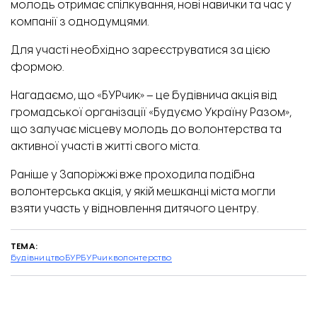
молодь отримає спілкування, нові навички та час у
компанії з однодумцями.
Для участі необхідно зареєструватися за цією
формою
.
Нагадаємо, що
«
БУРчик
»
– це будівнича акція від
громадської організації «Будуємо Україну Разом»,
що залучає місцеву молодь до волонтерства та
активної участі в житті свого міста.
Раніше у Запоріжжі вже проходила подібна
волонтерська акція, у якій
мешканці міста могли
взяти участь у відновлення дитячого центру.
ТЕМА:
будівництво
БУР
БУРчик
волонтерство