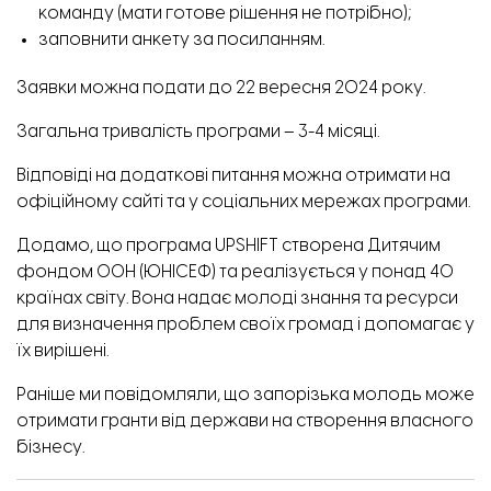
команду (мати готове рішення не потрібно);
заповнити анкету за
посиланням
.
Заявки можна подати до 22 вересня 2024 року.
Загальна тривалість програми
–
3-4 місяці.
Відповіді на додаткові питання можна отримати на
офіційному сайті
та у соціальних мережах програми.
Додамо, що програма UPSHIFT створена Дитячим
фондом ООН (ЮНІСЕФ) та реалізується у понад 40
країнах світу. Вона надає молоді знання та ресурси
для визначення проблем своїх громад і допомагає у
їх вирішені.
Раніше ми повідомляли, що
запорізька молодь може
отримати гранти від держави на створення власного
бізнесу.