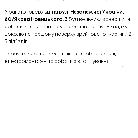
У багатоповерхівці на
вул. Незалежної України,
80/Якова Новицького, 3
будівельники завершили
роботи з посилення фундаментів і цегляну кладку
цоколю на першому поверху зруйнованої частини 2-
3 під’їздів.
Наразі тривають демонтажні, оздоблювальні,
електромонтажні та роботи з влаштування
інженерних мереж в квартирах 1-5 під’їздів. На обʼєкті
влаштовують конструкції балконів та продовжують
встановлювати металопластикові вікна.