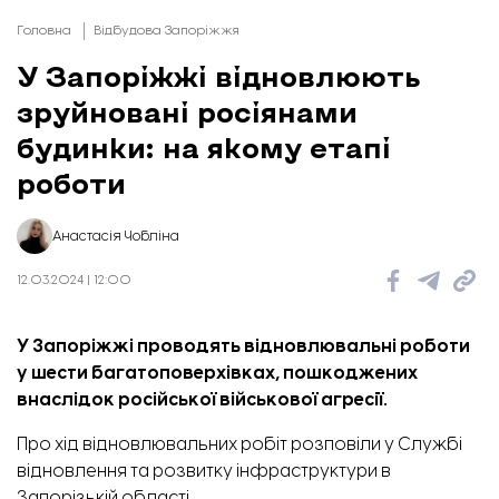
Головна
Відбудова Запоріжжя
У Запоріжжі відновлюють
зруйновані росіянами
будинки: на якому етапі
роботи
Анастасія Чобліна
12.03.2024 | 12:00
У Запоріжжі проводять відновлювальні роботи
у шести багатоповерхівках, пошкоджених
внаслідок російської військової агресії.
Про хід відновлювальних робіт
розповіли
у Службі
відновлення та розвитку інфраструктури в
Запорізькій області.