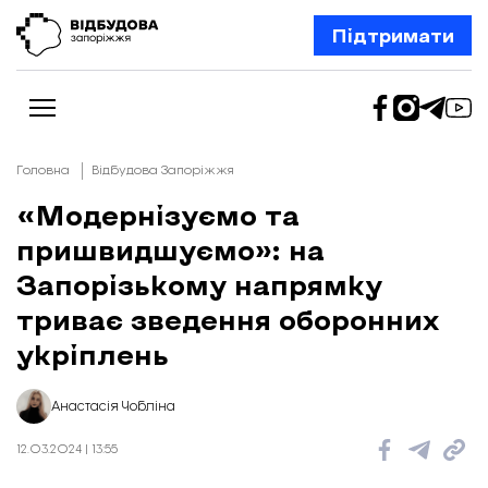
Підтримати
Головна
Відбудова Запоріжжя
«Модернізуємо та
пришвидшуємо»: на
Новини
Відбудова Запоріжжя
Запорізькому напрямку
Ексклюзив
Бізнес
триває зведення оборонних
Шлях додому
укріплень
Відбудова. Життя
Колонки
Про нас
Редакційна політика
Анастасія Чобліна
12.03.2024 | 13:55