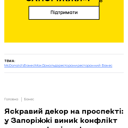
Підтримати
ТЕМА:
McDonald’s
бізнес
МакДональдз
ресторани
ресторанний бізнес
Головна
Бізнес
Яскравий декор на проспекті:
у Запоріжжі виник конфлікт
Територія McDonald’s біля ТЦ «Україна». Фото: «Відбудова. Запоріжжя».