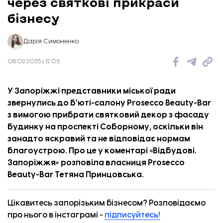
через святкові прикраси
бізнесу
Дарія Симоненко
08.02.2025 | 12:05
У Запоріжжі представники міської ради
звернулись до б’юті-салону Prosecco Beauty-Bar
з вимогою прибрати святковий декор з фасаду
будинку на проспекті Соборному, оскільки він
занадто яскравий та не відповідає нормам
Територія McDonald’s біля проспекту Металургів. Фото: «Відбудова. Запоріжжя».
благоустрою. Про це у коментарі «
Відбудові.
Запоріжжя
» розповіла власниця Prosecco
Beauty-Bar Тетяна Принцовська.
Цікавитесь запорізьким бізнесом? Розповідаємо
про нього в інстаграмі -
підписуйтесь!