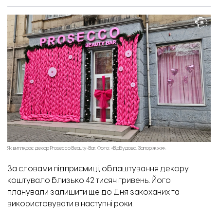
Пошкоджені двері закладу біля ТЦ «Україна». Фото: «Відбудова. Запоріжжя».
Як виглядає декор Prosecco Beauty-Bar. Фото: «Відбудова. Запоріжжя».
За словами підприємиці, облаштування декору
коштувало близько 42 тисяч гривень. Його
планували залишити ще до Дня закоханих та
використовувати в наступні роки.