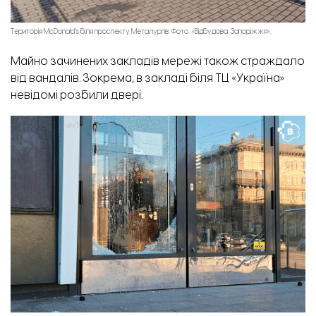
Територія McDonald’s біля проспекту Металургів. Фото: «Відбудова. Запоріжжя».
Майно зачинених закладів мережі також страждало
від вандалів. Зокрема, в закладі біля ТЦ «Україна»
невідомі розбили двері.