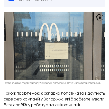
пресслужба McDonald’s
Оголошення на дверях закладу McDonald’s в Запоріжжі. Фото: «Відбудова. Запоріжжя».
Також проблемою є складна логістика та відсутність
сервісних компаній у Запоріжжі, які б забезпечували
безперебійну роботу закладів компанії.