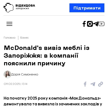
Підтримати
Головна
Бізнес
McDonald’s вивіз меблі із
Запоріжжя: в компанії
Новини
Відбудова Запоріжжя
пояснили причину
Ексклюзив
Бізнес
Шлях додому
Дарія Симоненко
Відбудова. Життя
Колонки
09.02.2025 | 13:14
Про нас
Редакційна політика
На початку 2025 року компанія «МакДональдз»
демонтувала та вивезла із зачинених закладів у