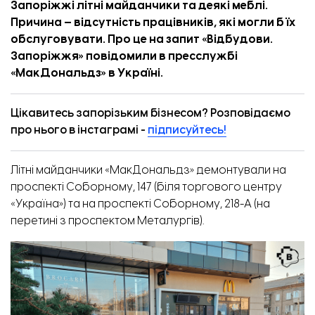
Запоріжжі літні майданчики та деякі меблі.
Причина — відсутність працівників, які могли б їх
обслуговувати. Про це на запит «
Відбудови.
Запоріжжя
» повідомили в пресслужбі
«МакДональдз» в Україні.
Цікавитесь запорізьким бізнесом? Розповідаємо
про нього в інстаграмі -
підписуйтесь!
Літні майданчики «МакДональдз» демонтували на
проспекті Соборному, 147 (біля торгового центру
«Україна») та на проспекті Соборному, 218-А (на
перетині з проспектом Металургів).