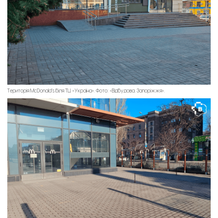
Територія McDonald’s біля ТЦ «Україна». Фото: «Відбудова. Запоріжжя».