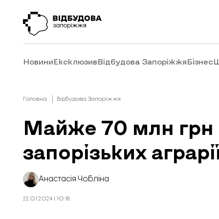
Новини
Ексклюзив
Відбудова Запоріжжя
Бізнес
Ш
Головна
Відбудова Запоріжжя
Майже 70 млн грн 
запорізьких аграрі
Анастасія Чобліна
22.01.2024 | 10:18