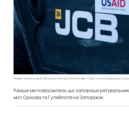
Нова техніка для Запоріжжя від Агентства США з міжнародного розв
Раніше ми повідомляли,
що запорізькі рятувальник
міст Оріхова та Гуляйполя на Запоріжжі.