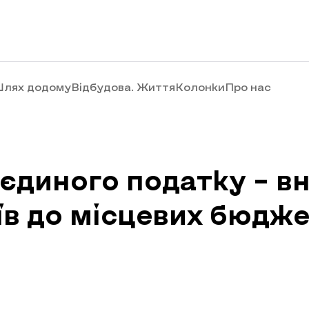
лях додому
Відбудова. Життя
Колонки
Про нас
єдиного податку – в
їв до місцевих бюдже