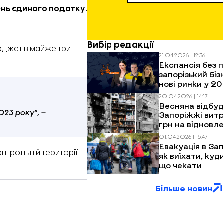
ень єдиного податку.
Вибір редакції
юджетів майже три
21.04.2026 | 12:36
Експансія без п
запорізький біз
нові ринки у 20
20.04.2026 | 14:17
Весняна відбуд
023 року”, –
Запоріжжі витр
грн на відновл
багатоповерхів
01.04.2026 | 15:47
обстрілів
Евакуація в Зап
онтрольній території
як виїхати, куд
що чекати
Більше новин