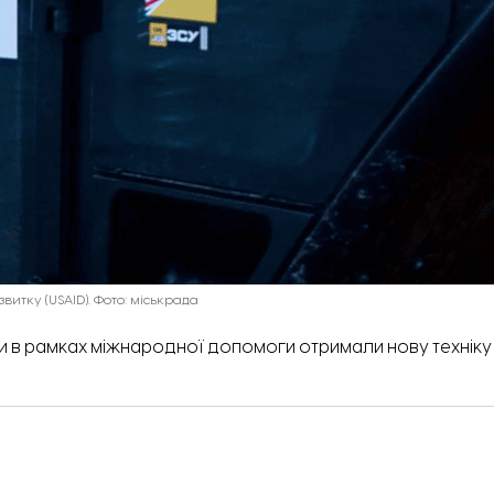
итку (USAID). Фото: міськрада
и в рамках міжнародної допомоги отримали нову технік