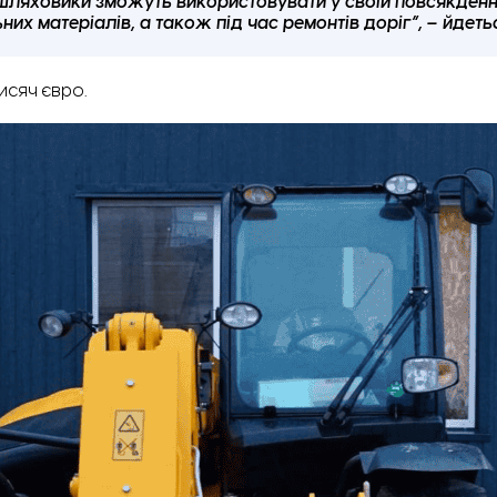
 шляховики зможуть використовувати у своїй повсякденні
их матеріалів, а також під час ремонтів доріг”, – йдеть
исяч євро.