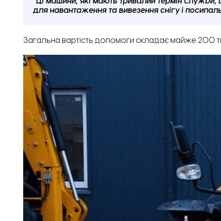
“Ці машини, які мають тривалий термін служби,
для навантаження та вивезення снігу і посипальн
Загальна вартість допомоги складає майже 200 т