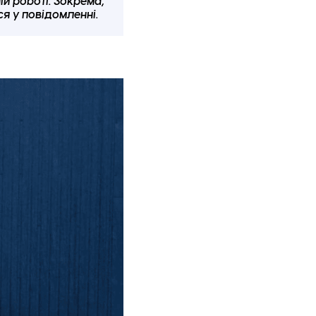
й роботі. Зокрема,
ся у повідомленні.