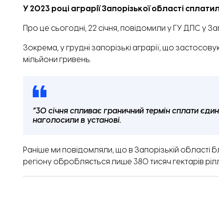
У 2023 році аграрії Запорізької області сплат
Про це сьогодні, 22 січня,
повідомили
у ГУ ДПС у За
Зокрема, у грудні запорізькі аграрії, що застос
мільйони гривень.
“30 січня спливає граничний термін сплати єдин
наголосили в установі.
Раніше ми повідомляли,
що в Запорізькій області б
регіону обробляється лише 380 тисяч гектарів ріл