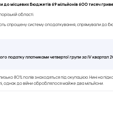
или до місцевих бюджетів 69 мільйонів 600 тисяч грив
порізькій області.
овують спрощену систему оподаткування, спрямували до б
ого податку платниками четвертої групи за IV квартал 2
лизько 80% полів знаходяться під окупацією. Нині на підк
лі, однак до війни оброблялося майже два мільйони.