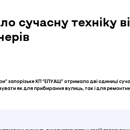
о сучасну техніку в
нерів
и” запорізьке КП “ЕЛУАШ” отримало дві одиниці сучас
вати як для прибирання вулиць, так і для ремонтни