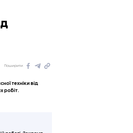
ід
Поширити:
ної техніки від
х робіт.