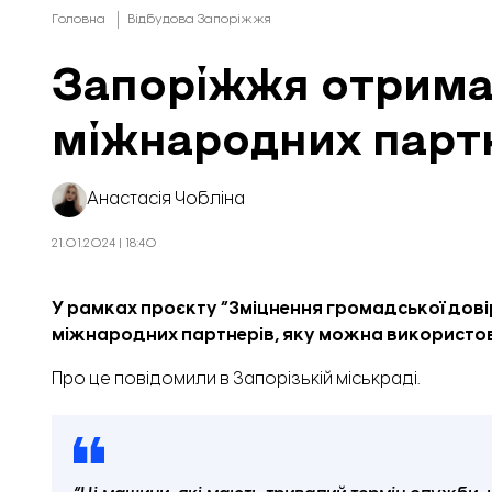
Головна
Відбудова Запоріжжя
Запоріжжя отримал
міжнародних парт
Анастасія Чобліна
21.01.2024 | 18:40
У рамках проєкту “Зміцнення громадської довір
міжнародних партнерів, яку можна використову
Про це
повідомили
в Запорізькій міськраді.