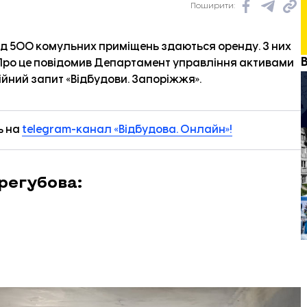
Поширити:
д 500 комульних приміщень здаються оренду. З них
 Про це повідомив Департамент управління активами
ійний запит «
Відбудови. Запоріжжя
».
ь на
telegram-канал «Відбудова. Онлайн»!
регубова: