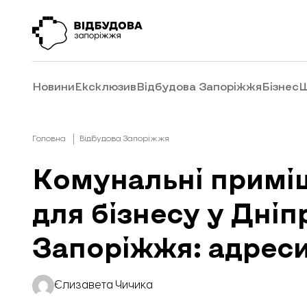
Новини
Ексклюзив
Відбудова Запоріжжя
Бізнес
Ш
Головна
Відбудова Запоріжжя
Комунальні примі
для бізнесу у Дні
Запоріжжя: адрес
Єлизавета Чичика