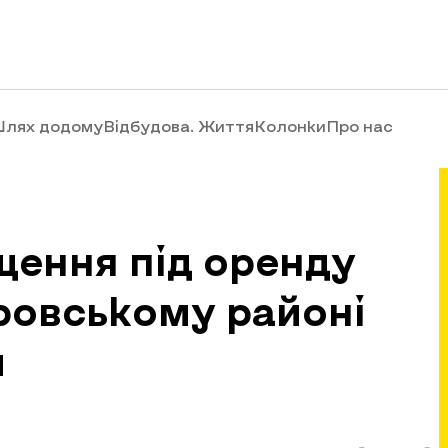
лях додому
Відбудова. Життя
Колонки
Про нас
щення під оренду
провському районі
и