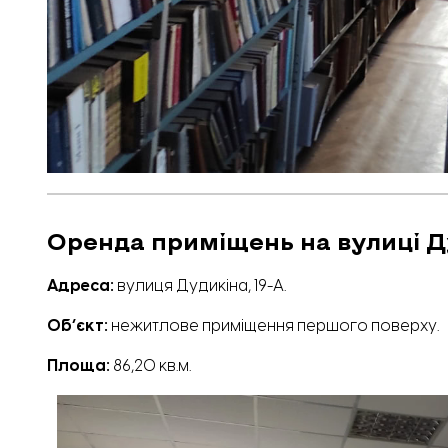
Оренда приміщень на вулиці Д
Адреса:
вулиця Дудикіна, 19-А.
Обʼєкт:
нежитлове приміщення першого поверху.
Площа:
86,20 кв.м.