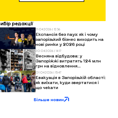
Вибір редакції
21.04.2026 | 12:36
Експансія без пауз: як і чому
запорізький бізнес виходить на
нові ринки у 2026 році
20.04.2026 | 14:17
Весняна відбудова: у
Запоріжжі витратять 124 млн
грн на відновлення
багатоповерхівок після
01.04.2026 | 15:47
обстрілів
Евакуація в Запорізькій області:
як виїхати, куди звертатися і
що чекати
Більше новин