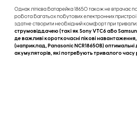
Однак літієва батарейка 18650 також не втрачає п
робота багатьох побутових електронних пристроїв
здатне створити необхідний комфорт при тривалих
струмовіддачею (такі як Sony VTC6 або Samsun
де важливі короткочасні пікові навантаження, 
(наприклад, Panasonic NCR18650B) оптимальні д
акумуляторів, які потребують тривалого часу 
Літій-титанатні акумулятори т