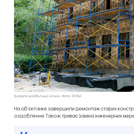
Будівля майбутньої клінікі. Фото: ЗОВА.
На об’єкті вже завершили демонтаж старих конструк
оздоблення. Також триває заміна інженерних мер