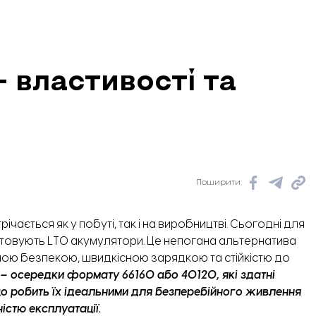
 властивості та
Поширити:
ається як у побуті, так і на виробництві. Сьогодні для
стовують
LTO акумулятори
. Це непогана альтернатива
еною безпекою, швидкісною зарядкою та стійкістю до
 – осередки формату 66160 або 40120, які здатні
о робить їх ідеальними для безперебійного живлення
 Фото: ЗОВА.
істю експлуатації.