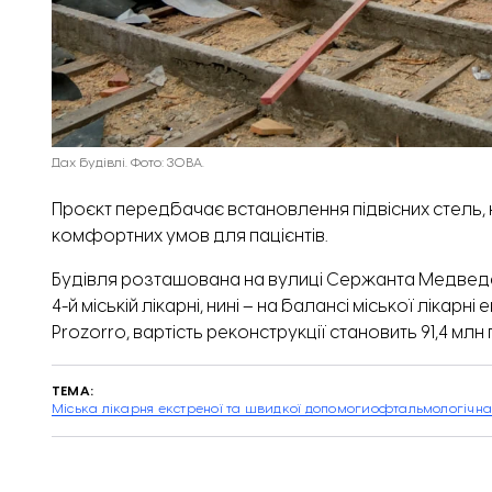
Дах будівлі. Фото: ЗОВА.
Проєкт передбачає встановлення підвісних стель, н
комфортних умов для пацієнтів.
Будівля розташована на вулиці Сержанта Медведє
4-й міській лікарні, нині – на балансі міської лікар
Prozorro, вартість реконструкції становить 91,4 млн 
ТЕМА:
Міська лікарня екстреної та швидкої допомоги
офтальмологічна 