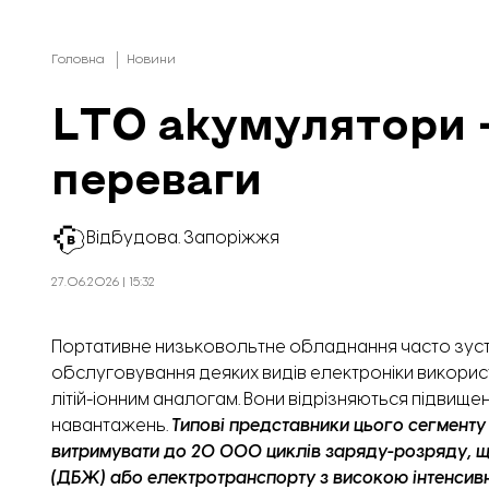
Головна
Новини
LTO акумулятори –
переваги
Відбудова. Запоріжжя
27.06.2026 | 15:32
Портативне низьковольтне обладнання часто зустріч
обслуговування деяких видів електроніки викори
літій-іонним аналогам. Вони відрізняються підвищ
навантажень.
Типові представники цього сегменту
витримувати до 20 000 циклів заряду-розряду, щ
Будівля майбутньої клінікі.
(ДБЖ) або електротранспорту з високою інтенсивн