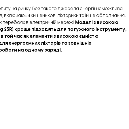
опиту на ринку. Без такого джерела енергії неможлива
, включаючи кишенькові ліхтарики та інше обладнання,
 перебоях в електричній мережі.
Моделі з високою
g 25R) краще підходять для потужного інструменту,
в той час як елементи з високою ємністю
ля енергоємних ліхтарів та зовнішніх
роботи на одному заряді.
а їхні технічні характеристики