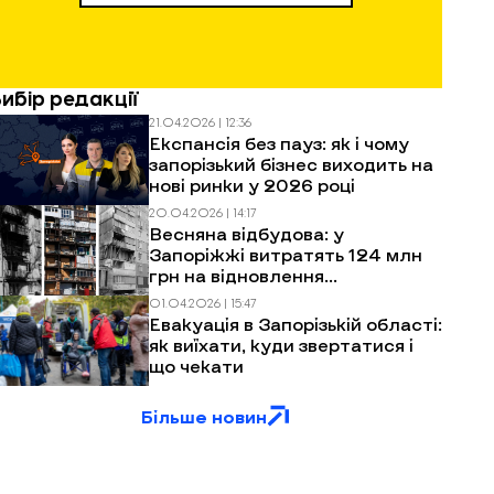
Вибір редакції
21.04.2026 | 12:36
Експансія без пауз: як і чому
запорізький бізнес виходить на
нові ринки у 2026 році
20.04.2026 | 14:17
Весняна відбудова: у
Запоріжжі витратять 124 млн
грн на відновлення
багатоповерхівок після
01.04.2026 | 15:47
обстрілів
Евакуація в Запорізькій області:
як виїхати, куди звертатися і
що чекати
Більше новин