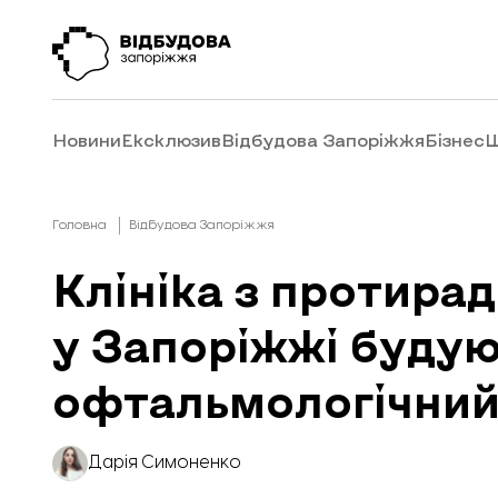
Новини
Ексклюзив
Відбудова Запоріжжя
Бізнес
Ш
Головна
Відбудова Запоріжжя
Клініка з протира
у Запоріжжі буду
офтальмологічний
Дарія Симоненко