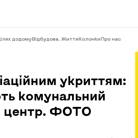
лях додому
Відбудова. Життя
Колонки
Про нас
діаційним укриттям:
ють комунальний
 центр. ФОТО