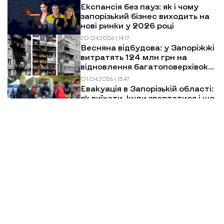
Експансія без пауз: як і чому
запорізький бізнес виходить на
нові ринки у 2026 році
20.04.2026 | 14:17
Весняна відбудова: у Запоріжжі
витратять 124 млн грн на
відновлення багатоповерхівок
після обстрілів
01.04.2026 | 15:47
Евакуація в Запорізькій області:
як виїхати, куди звертатися і що
чекати
Більше новин
МИ У СОЦМЕРЕЖАХ