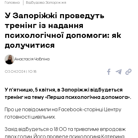
Головна
Відбудова Запоріжжя
У Запоріжжі проведуть
тренінг із надання
психологічної допомоги: як
долучитися
Анастасія Чобліна
03.04.2024 | 10:18
У п’ятницю, 5 квітня, в Запоріжжі відбудеться
тренінг на тему «Перша психологічна допомога».
Про це
повідомили
на Facebook-сторінці Центру
готовності цивільних.
Захід відбудеться о 18:00 та триватиме впродовж
двох годин. Його проведе психологиня Катерина