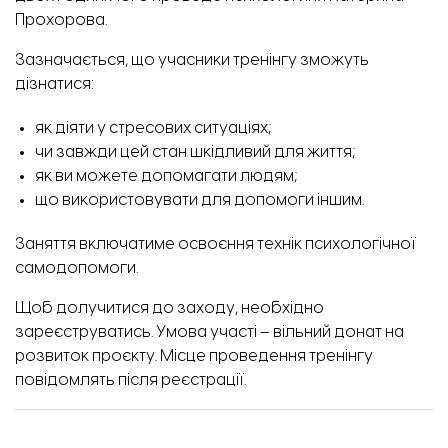
Прохорова.
Зазначається, що учасники тренінгу зможуть
дізнатися:
як діяти у стресових ситуаціях;
чи завжди цей стан шкідливий для життя;
як ви можете допомагати людям;
що використовувати для допомоги іншим.
Заняття включатиме освоєння технік психологічної
самодопомоги.
Щоб долучитися до заходу, необхідно
зареєструватись.
Умова участі – вільний донат на
розвиток проєкту. Місце проведення тренінгу
повідомлять після реєстрації.