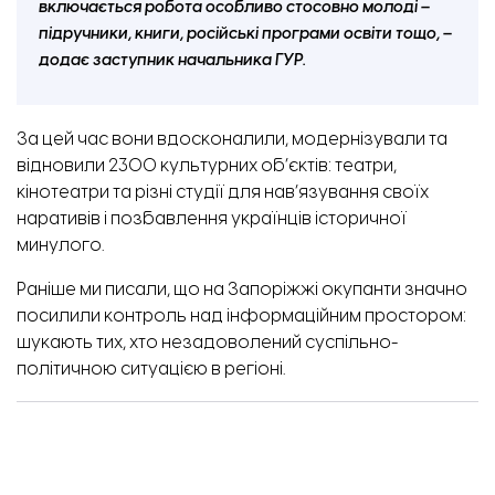
включається робота особливо стосовно молоді –
підручники, книги, російські програми освіти тощо, –
додає заступник начальника ГУР.
За цей час вони вдосконалили, модернізували та
відновили 2300 культурних об’єктів: театри,
кінотеатри та різні студії для нав’язування своїх
наративів і позбавлення українців історичної
минулого.
Раніше ми писали,
що на Запоріжжі окупанти значно
посилили контроль над інформаційним простором:
шукають тих, хто незадоволений суспільно-
політичною ситуацією в регіоні.