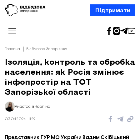
Підтримати
Головна
Відбудова Запоріжжя
Ізоляція, контроль та обробка
населення: як Росія змінює
Новини
Відбудова Запоріжжя
інфопростір на ТОТ
Ексклюзив
Бізнес
Запорізької області
Шлях додому
Відбудова. Життя
Колонки
Анастасія Чобліна
Про нас
Редакційна політика
03.04.2024 | 11:29
Представник ГУР МО України Вадим Скібіцький