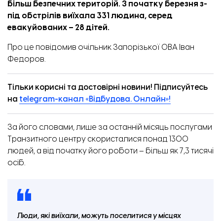
більш безпечних територій. З початку березня з-
під обстрілів виїхала 331 людина, серед
евакуйованих – 28 дітей.
Про це
повідомив
очільник Запорізької ОВА Іван
Федоров.
Тільки корисні та достовірні новини! Підписуйтесь
на
telegram-канал «Відбудова. Онлайн»!
За його словами, лише за останній місяць послугами
Транзитного центру скористалися понад 1300
людей, а від початку його роботи – більш як 7,3 тисячі
осіб.
Люди, які виїхали, можуть поселитися у місцях