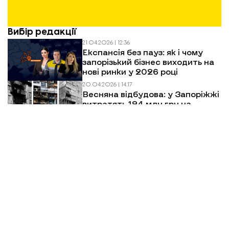
Вибір редакції
21.04.2026 | 12:36
Експансія без пауз: як і чому
запорізький бізнес виходить на
нові ринки у 2026 році
20.04.2026 | 14:17
Весняна відбудова: у Запоріжжі
витратять 124 млн грн на
відновлення багатоповерхівок
після обстрілів
01.04.2026 | 15:47
Евакуація в Запорізькій області:
як виїхати, куди звертатися і що
чекати
Більше новин