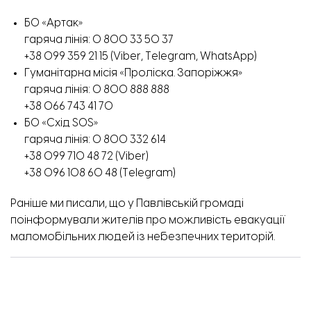
БО «Артак»
гаряча лінія: 0 800 33 50 37
+38 099 359 21 15 (Viber, Telegram, WhatsApp)
Гуманітарна місія «Проліска. Запоріжжя»
гаряча лінія: 0 800 888 888
+38 066 743 41 70
БО «Схід SOS»
гаряча лінія: 0 800 332 614
+38 099 710 48 72 (Viber)
+38 096 108 60 48 (Telegram)
Раніше ми писали, що у Павлівській громаді
поінформували
жителів про можливість евакуації
маломобільних людей із небезпечних територій.