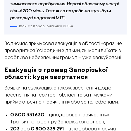
тимчасового перебування. Наразі обласному центрі
вільні 200 місць. Також за потреби можуть бути
розгорнуті додаткові МТП,
Іван Федоров, очільник ЗОВА.
Водночас примусова евакуація в області наразі не
проводиться. Усі родини з дітьми, які мали виїхати з
особливо небезпечних громад – уже евакуйовані.
Евакуація з громад Запорізької
області: куди звертатися
Заявки на евакуацію, а також звернення щодо
поселення на території області та за її межами
приймаються на «гарячі лінії» або за телефонами:
0 800 331 630
– цілодобова «гаряча лінія»
Транзитного центру Запорізької області;
203
або
0 800 339 291
– цілодобова «гаряча