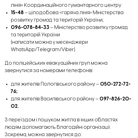
лінія» Координаційного гуманітарного центру
15-48
– цілодобова «гаряча лінія» Міністерства
розвитку громад та територій України;
096-078-84-33
– Міністерство розвитку громад
та територій України
(написати можна у месенджери
WhatsApp/Telegram/Viber).
До поліцейських евакуаційних груп можна
звернутися за номерами телефонів:
для жителів Пологівського району –
050-272-72-
76;
для жителів Василівського району –
097-826-20-
02.
З переїздом і пошуком житла в інших областях
людям допомагають благодійні організації.
Зокрема, можна звернутися до: