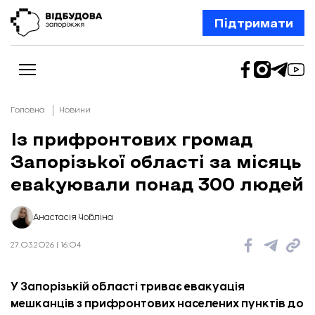
Підтримати
Головна
Новини
Із прифронтових громад
Запорізької області за місяць
Новини
Відбудова Запоріжжя
евакуювали понад 300 людей
Ексклюзив
Бізнес
Шлях додому
Анастасія Чобліна
Відбудова. Життя
Колонки
27.03.2026 | 16:04
Про нас
Редакційна політика
У Запорізькій області триває евакуація
мешканців з прифронтових населених пунктів до