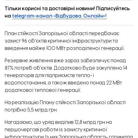
Тільки корисні та достовірні новини! Підписуйтесь
на
telegram-канал «Відбудова. Онлайн»!
План стійкості Запорізької області передбачає
захист 96 об’єктів критичної інфраструктури та
введення майже 100 МВт розподіленої генерації.
Резервне живлення вже зараз забезпечує понад
87% потреб об’єктів. Додатково буде закуплено 14
генераторів для підприємств тепло- і
водопостачання, а також введено понад 22 МВт
додаткової теплової генерації.
На реалізацію Плану стійкості Запорізької області
потрібно 5,5 млрд грн.
Нагадаємо, що уряд виділив 12,8 млрд грн на
першочергові роботи із захисту критичної
інфраструктури. Із них Запорізька область
отримала