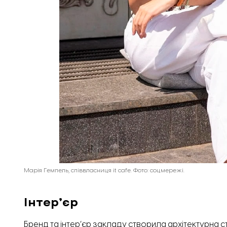
Марія Гемпель, співвласниця it cafe. Фото: соцмережі.
Інтер’єр
Бренд та інтер’єр закладу
створила
архітектурна с