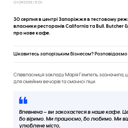
01.09.2025 | 12:01
30 серпня в центрі Запоріжжя в тестовому реж
власники ресторанів California та Bull. Butcher & 
про нове кафе.
Цікавитесь запорізьким бізнесом? Розповідаємо п
Співвласниця закладу Марія Гемпель
зазначила
,
для сімейних вечорів та смачної піци.
Впевнена – ви закохаєтеся в наше кафе. Це
бо віримо. Ми працюємо, бо любимо. Ми в
улюблене місто,