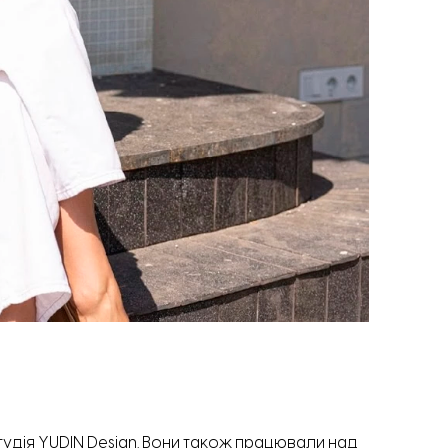
тудія YUDIN Design. Вони також працювали над