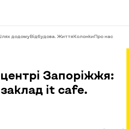
лях додому
Відбудова. Життя
Колонки
Про нас
 центрі Запоріжжя:
аклад it cafe.