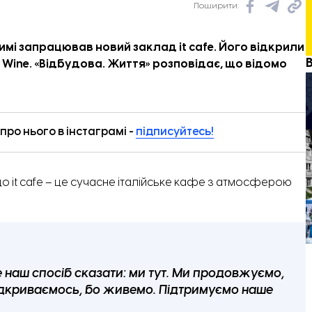
Поширити:
имі запрацював новий заклад it cafe. Його відкрили
Wine. «
Відбудова. Життя
» розповідає, що відомо
ро нього в інстаграмі -
підписуйтесь!
 що it cafe – це сучасне італійське кафе з атмосферою
 наш спосіб сказати: ми тут. Ми продовжуємо,
ідкриваємось, бо живемо. Підтримуємо наше