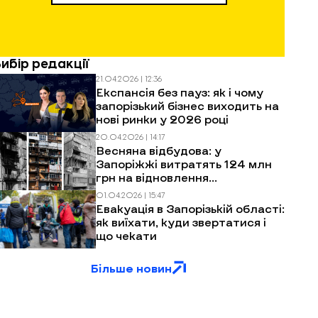
Вибір редакції
21.04.2026 | 12:36
Експансія без пауз: як і чому
запорізький бізнес виходить на
нові ринки у 2026 році
20.04.2026 | 14:17
Весняна відбудова: у
Запоріжжі витратять 124 млн
грн на відновлення
багатоповерхівок після
01.04.2026 | 15:47
обстрілів
Евакуація в Запорізькій області:
як виїхати, куди звертатися і
що чекати
Більше новин