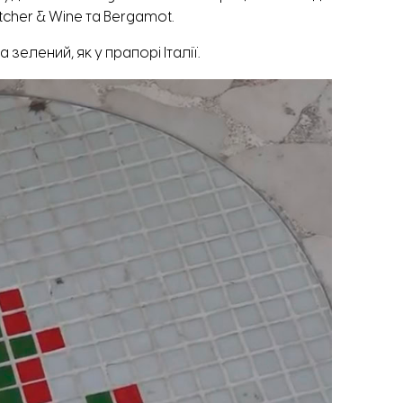
Butcher & Wine та Bergamot.
 зелений, як у прапорі Італії.