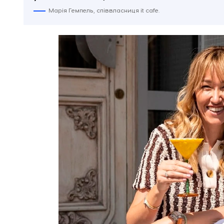
Марія Гемпель, співвласниця it cafe.