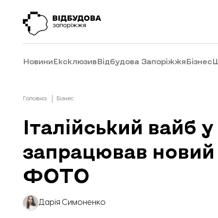
Новини
Ексклюзив
Відбудова Запоріжжя
Бізнес
Ш
Головна
Бізнес
Італійський вайб у
запрацював новий з
ФОТО
Дарія Симоненко