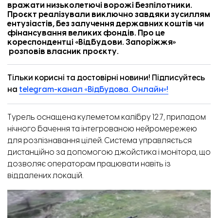
вражати низьколетючі ворожі безпілотники.
Проєкт реалізували виключно завдяки зусиллям
ентузіастів, без залучення державних коштів чи
фінансування великих фондів. Про це
кореспондентці «
Відбудови. Запоріжжя
»
розповів власник проєкту.
Тільки корисні та достовірні новини! Підписуйтесь
на
telegram-канал «Відбудова. Онлайн»!
Турель оснащена кулеметом калібру 12.7, приладом
нічного бачення та інтегрованою нейромережею
для розпізнавання цілей. Система управляється
дистанційно за допомогою джойстика і монітора, що
дозволяє операторам працювати навіть із
віддалених локацій.