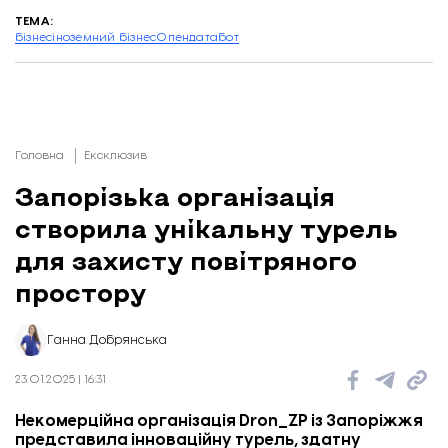
ТЕМА:
бізнес
іноземний бізнес
Опендатабот
Головна
Ексклюзив
Запорізька організація
створила унікальну турель
для захисту повітряного
простору
Ганна Добрянська
23.01.2025 | 16:31
Некомерційна організація
Dron_ZP
із Запоріжжя
представила інноваційну турель, здатну