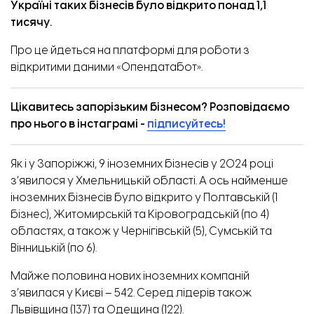
Україні таких бізнесів було відкрито понад 1,1
тисячу.
Про це
йдеться
на платформі для роботи з
відкритими даними «Опендатабот».
Цікавитесь запорізьким бізнесом? Розповідаємо
про нього в інстаграмі -
підписуйтесь!
Як і у Запоріжжі, 9 іноземних бізнесів у 2024 році
з’явилося у Хмельницькій області. А ось найменше
іноземних бізнесів було відкрито у Полтавській (1
бізнес), Житомирській та Кіровоградській (по 4)
областях, а також у Чернігівській (5), Сумській та
Вінницькій (по 6).
Майже половина нових іноземних компаній
з’явилася у Києві – 542. Серед лідерів також
Львівщина (137) та Одещина (122).