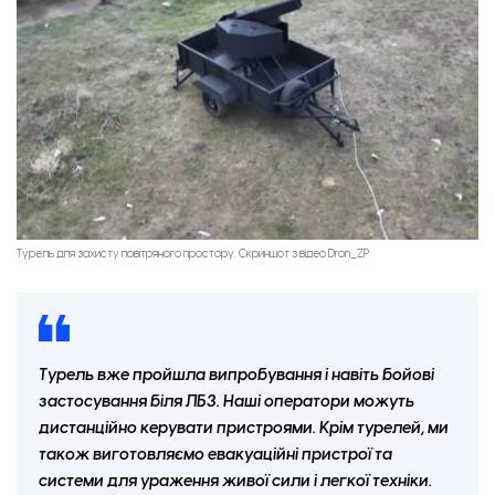
Турель для захисту повітряного простору. Скриншот з відео Dron_ZP
Турель вже пройшла випробування і навіть бойові
застосування біля ЛБЗ. Наші оператори можуть
дистанційно керувати пристроями. Крім турелей, ми
також виготовляємо евакуаційні пристрої та
системи для ураження живої сили і легкої техніки.
Статистика нових бізнесів з власниками-іноземцями за 2024 рік. Фото: «Опендатабот».