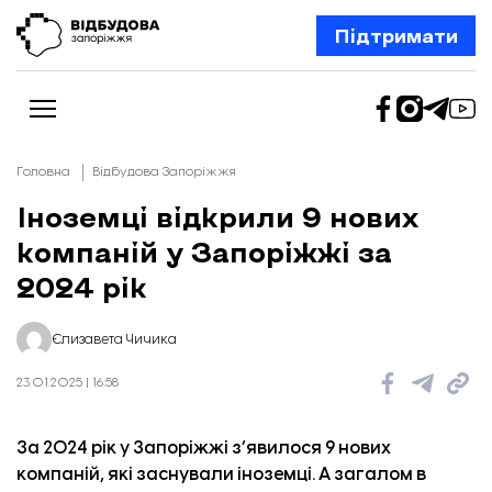
Підтримати
Головна
Відбудова Запоріжжя
Іноземці відкрили 9 нових
компаній у Запоріжжі за
Новини
Відбудова Запоріжжя
2024 рік
Ексклюзив
Бізнес
Шлях додому
Єлизавета Чичика
Відбудова. Життя
Колонки
23.01.2025 | 16:58
Про нас
Редакційна політика
За 2024 рік у Запоріжжі з’явилося 9 нових
компаній, які заснували іноземці. А загалом в