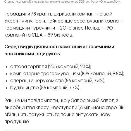
Статистика нових бізнесів з власниками-іноземцями за 2024 рік. Фото: «Опендатабот».
Громадяни 78 країн відкривали компанії по всій
Україні минулоріч. Найчастіше реєстрували компанії
громадяни Туреччини — 201 бізнес, Польщі — 90
компаній та США — 89 бізнесів.
Серед видів діяльності компаній з іноземними
власниками лідирують:
оптова торгівля (255 компаній, 23%);
комп’ютерне програмуванням (109 компаній, 9.8%);
операції з нерухомістю (86 компаній, 7.8%);
будівництво (86 компаній, 7.7%).
Раніше ми повідомляли, що у Запорізький завод з
виробництва квасу
інвестували
1,6 мільйона євро. Він
збільшить потужність та почне випускати нову
продукцію.