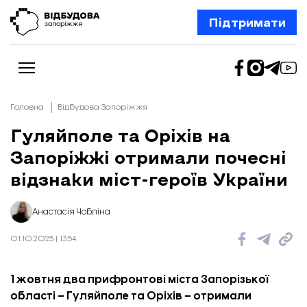
Підтримати
Головна
Відбудова Запоріжжя
Гуляйполе та Оріхів на
Запоріжжі отримали почесні
Новини
Відбудова Запоріжжя
відзнаки міст-героїв України
Ексклюзив
Бізнес
Шлях додому
Анастасія Чобліна
Відбудова. Життя
Колонки
01.10.2025 | 13:54
Про нас
Редакційна політика
1 жовтня два прифронтові міста Запорізької
області – Гуляйполе та Оріхів – отримали