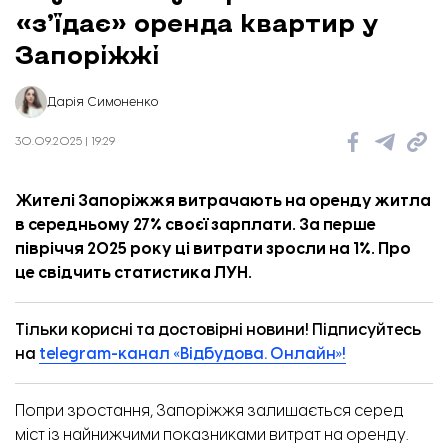
«з’їдає» оренда квартир у
Запоріжжі
Дарія Симоненко
30.09.2025 | 19:29
Жителі Запоріжжя витрачають на оренду житла
в середньому 27% своєї зарплати. За перше
півріччя 2025 року ці витрати зросли на 1%. Про
це
свідчить
статистика ЛУН.
Тільки корисні та достовірні новини! Підписуйтесь
на
telegram-канал «Відбудова. Онлайн»!
Попри зростання, Запоріжжя залишається серед
міст із найнижчими показниками витрат на оренду.