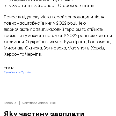
у Хмельницькій області: Старокостянтинів.
Почесну відзнаку міста-герой запровадили після
повномасштабної війни у 2022 році. Нею
відзначають подвиг, масовий героїзм та стійкість
громадян у захисті своїх міст. У 2022 році таке звання
отримали 10 українських міст: Буча, Ірпінь, Гостомель,
Миколаїв, Охтирка, Волноваха, Маріуполь, Харків,
Херсон та Чернігів.
ТЕМА:
Гуляйполе
Оріхів
Головна
Відбудова Запоріжжя
Яку частину зарплати