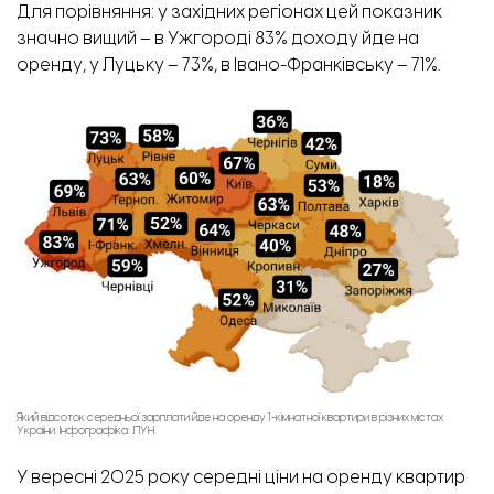
Для порівняння: у західних регіонах цей показник
значно вищий – в Ужгороді 83% доходу йде на
оренду, у Луцьку – 73%, в Івано-Франківську – 71%.
Який відсоток середньої зарплати йде на оренду 1-кімнатної квартири в різних містах
України. Інфографіка: ЛУН.
У вересні 2025 року середні ціни на оренду квартир