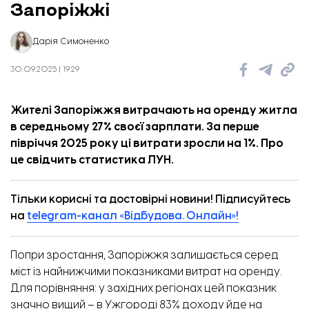
Запоріжжі
Дарія Симоненко
30.09.2025 | 19:29
Жителі Запоріжжя витрачають на оренду житла
в середньому 27% своєї зарплати. За перше
півріччя 2025 року ці витрати зросли на 1%. Про
це
свідчить
статистика ЛУН.
Тільки корисні та достовірні новини! Підписуйтесь
на
telegram-канал «Відбудова. Онлайн»!
Попри зростання, Запоріжжя залишається серед
міст із найнижчими показниками витрат на оренду.
Для порівняння: у західних регіонах цей показник
значно вищий – в Ужгороді 83% доходу йде на