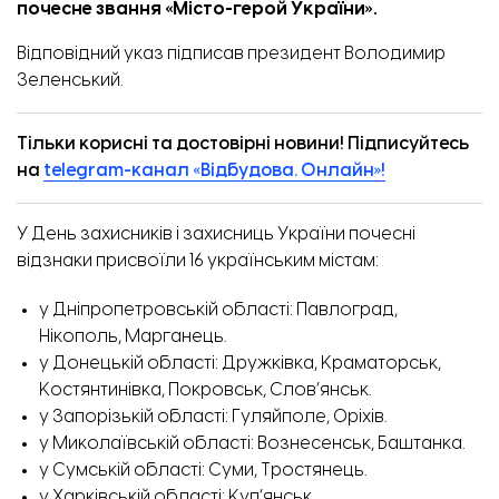
почесне звання «Місто-герой України».
Відповідний указ
підписав
президент Володимир
Зеленський.
Тільки корисні та достовірні новини! Підписуйтесь
на
telegram-канал «Відбудова. Онлайн»!
У День захисників і захисниць України почесні
відзнаки присвоїли 16 українським містам:
у Дніпропетровській області: Павлоград,
Нікополь, Марганець.
у Донецькій області: Дружківка, Краматорськ,
Костянтинівка, Покровськ, Слов’янськ.
у Запорізькій області: Гуляйполе, Оріхів.
у Миколаївській області: Вознесенськ, Баштанка.
у Сумській області: Суми, Тростянець.
у Харківській області: Куп’янськ.