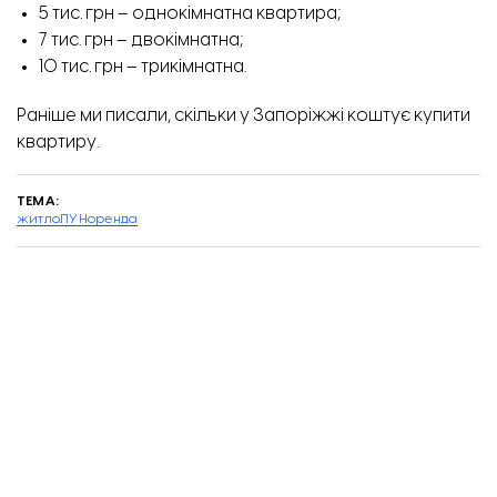
5 тис. грн – однокімнатна квартира;
7 тис. грн – двокімнатна;
10 тис. грн – трикімнатна.
Раніше ми писали, скільки у Запоріжжі
коштує
купити
квартиру.
ТЕМА:
житло
ЛУН
оренда
Завантажити ще...
ПІДТРИМАЙТЕ
РОБОТУ