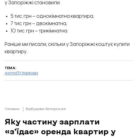
у Запоріжжі становили:
5 тис. грн – однокімнатна квартира;
7 тис. грн – двокімнатна;
10 тис. грн – трикімнатна.
Раніше ми писали, скільки у Запоріжжі
коштує
купити
квартиру.
ТЕМА:
житло
ЛУН
оренда
Головна
Відбудова Запоріжжя
Яку частину зарплати
«з’їдає» оренда квартир у