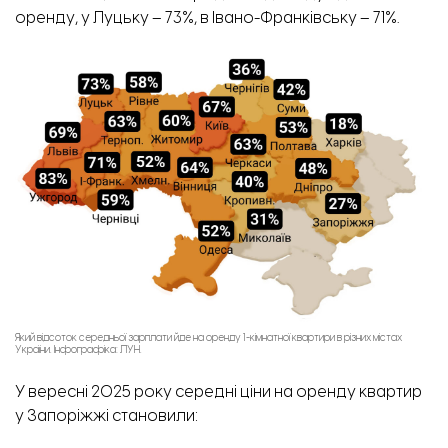
оренду, у Луцьку – 73%, в Івано-Франківську – 71%.
Який відсоток середньої зарплати йде на оренду 1-кімнатної квартири в різних містах
України. Інфографіка: ЛУН.
У вересні 2025 року середні ціни на оренду квартир
у Запоріжжі становили: