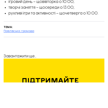
ігровий день – щовівторка о 10:00;
творчі заняття – щосереди о 13:00;
рухливі ігри та активності – щочетверга о 10:00.
ТЕМА:
Павлівська громада
Завантажити ще...
ПІДТРИМАЙТЕ
РОБОТУ
КОМАНДИ
«ВІДБУДОВИ.