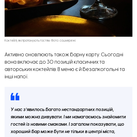
Коктейлі, які пропонують гостям. Фото: соцмережі
Активно оновлюють також барну карту. Сьогодні
вона включає до 30 позицій класичних та
авторських коктейлів. В меню є й безалкогольні та
інші напої.
У нас зʼявилось багато нестандартних позицій,
якими можна дивувати. І ми намагаємось знайомити
гостей із новими смаками. І загалом показувати, що
хороший бар може бути не тільки в центрі міста,