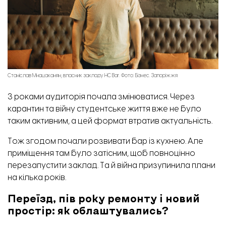
Станіслав Мнацаканян, власник закладу HC Bar. Фото: Бізнес. Запоріжжя
З роками аудиторія почала змінюватися. Через
карантин та війну студентське життя вже не було
таким активним, а цей формат втратив актуальність.
Тож згодом почали розвивати бар із кухнею. Але
приміщення там було затісним, щоб повноцінно
перезапустити заклад. Та й війна призупинила плани
на кілька років.
Переїзд, пів року ремонту і новий
простір: як облаштувались?