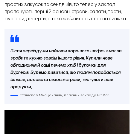
простих закусок та сендвічів, то тепер у закладі
пропонують перші й основні страви, салати, пасти,
бургери, десерти, а також зʼявилась власна випічка.
Після переїзду ми найняли хорошого шефа і змогли
зробити кухню зовсім іншого рівня. Купили нове
обладнання й самі печемо хліб і булочки для
бургерів. Будемо дивитися, що людям подобається
більше, додавати сезонні страви, тестувати нові
продукти,
Станіслав Мнацаканян, власник закладу HC Bar.