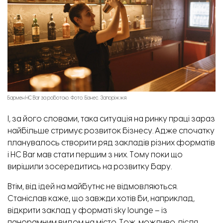
Бармен HC Bar за роботою. Фото: Бізнес. Запоріжжя
І, за його словами, така ситуація на ринку праці зараз
найбільше стримує розвиток бізнесу. Адже спочатку
планувалось створити ряд закладів різних форматів
і HC Bar мав стати першим з них. Тому поки що
вирішили зосередитись на розвитку бару.
Втім, від ідей на майбутнє не відмовляються.
Станіслав каже, що завжди хотів би, наприклад,
відкрити заклад у форматі sky lounge – із
панорамним видом на місто. Тож, можливо, після