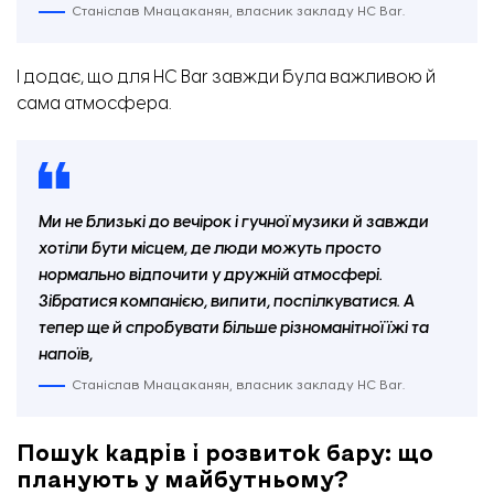
Станіслав Мнацаканян, власник закладу HC Bar.
Станіслав Мнацаканян, власник закладу HC Bar. Фото: Бізнес. Запоріжжя
І додає, що для HC Bar завжди була важливою й
сама атмосфера.
Ми не близькі до вечірок і гучної музики й завжди
хотіли бути місцем, де люди можуть просто
нормально відпочити у дружній атмосфері.
Зібратися компанією, випити, поспілкуватися. А
тепер ще й спробувати більше різноманітної їжі та
напоїв,
Станіслав Мнацаканян, власник закладу HC Bar.
Пошук кадрів і розвиток бару: що
планують у майбутньому?