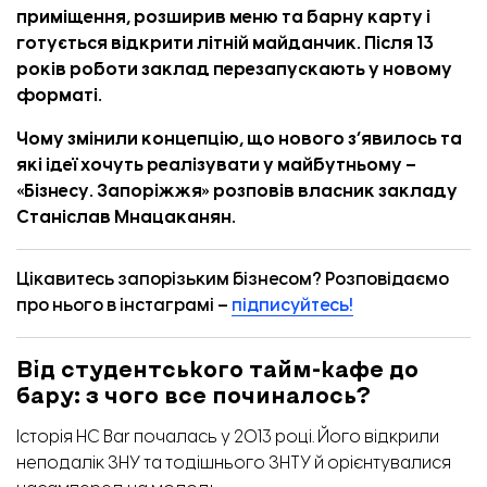
приміщення, розширив меню та барну карту і
готується відкрити літній майданчик. Після 13
років роботи заклад перезапускають у новому
форматі.
Чому змінили концепцію, що нового зʼявилось та
які ідеї хочуть реалізувати у майбутньому –
«
Бізнесу. Запоріжжя
» розповів власник закладу
Станіслав Мнацаканян.
Цікавитесь запорізьким бізнесом? Розповідаємо
про нього в інстаграмі –
підписуйтесь!
Від студентського тайм-кафе до
бару: з чого все починалось?
Історія HC Bar почалась у 2013 році. Його відкрили
неподалік ЗНУ та тодішнього ЗНТУ й орієнтувалися