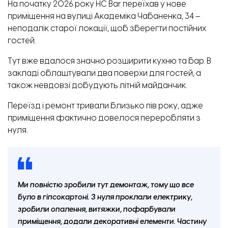
На початку 2026 року HC Bar переїхав у нове
приміщення на вулиці Академіка Чабаненка, 34 –
неподалік старої локації, щоб зберегти постійних
гостей.
Тут вже вдалося значно розширити кухню та бар. В
закладі облаштували два поверхи для гостей, а
також невдовзі добудують літній майданчик.
Переїзд і ремонт тривали близько пів року, адже
приміщення фактично довелося переробляти з
нуля.
Ми повністю зробили тут демонтаж, тому що все
було в гіпсокартоні. З нуля проклали електрику,
зробили опалення, витяжки, пофарбували
приміщення, додали декоративні елементи. Частину