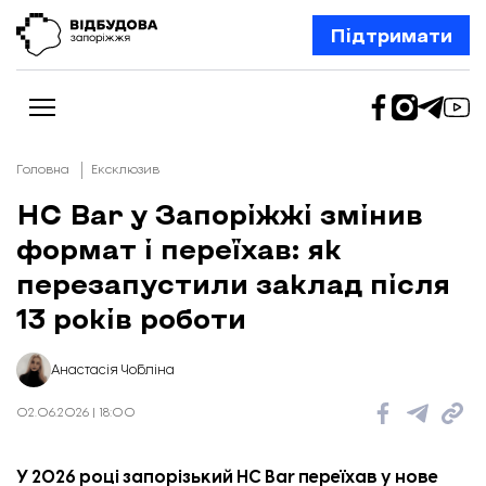
Підтримати
Головна
Ексклюзив
HC Bar у Запоріжжі змінив
формат і переїхав: як
Новини
Відбудова Запоріжжя
перезапустили заклад після
Ексклюзив
Бізнес
13 років роботи
Шлях додому
Відбудова. Життя
Колонки
Анастасія Чобліна
Про нас
Редакційна політика
02.06.2026 | 18:00
У 2026 році запорізький
HC Bar
переїхав у нове