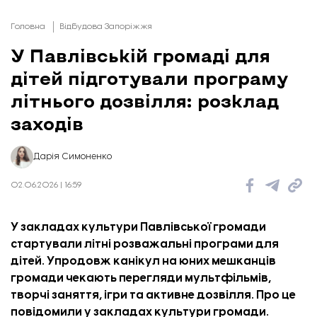
Головна
Відбудова Запоріжжя
У Павлівській громаді для
дітей підготували програму
літнього дозвілля: розклад
заходів
Дарія Симоненко
02.06.2026 | 16:59
У закладах культури Павлівської громади
стартували літні розважальні програми для
дітей. Упродовж канікул на юних мешканців
Один із залів закладу. Фото: соцмережі
громади чекають перегляди мультфільмів,
творчі заняття, ігри та активне дозвілля. Про це
повідомили у закладах культури громади.