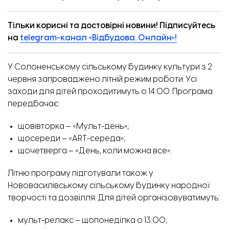
Тільки корисні та достовірні новини! Підписуйтесь
на
telegram-канал «Відбудова. Онлайн»!
У Солоненському сільському будинку культури з 2
червня запроваджено літній режим роботи. Усі
заходи для дітей проходитимуть о 14:00. Програма
передбачає:
щовівторка – «Мульт-день»;
щосереди – «ART-середа»;
щочетверга – «День, коли можна все».
Літню програму підготували також у
Нововасилівському сільському будинку народної
творчості та дозвілля. Для дітей організовуватимуть:
мульт-релакс – щопонеділка о 13:00;