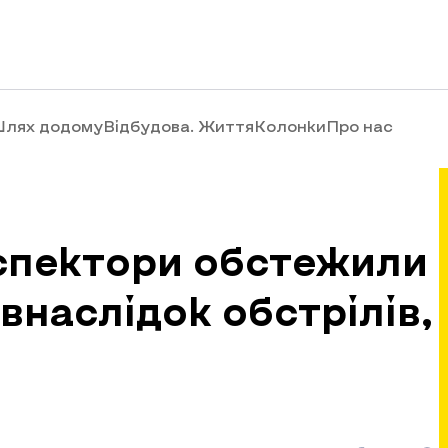
лях додому
Відбудова. Життя
Колонки
Про нас
нспектори обстежили
 внаслідок обстрілів,