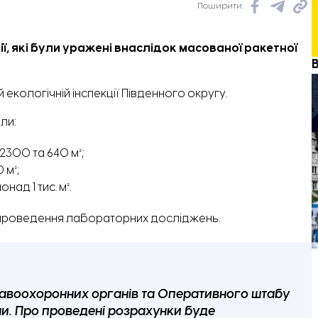
Поширити:
ї, які були уражені внаслідок масованої ракетної
 екологічній інспекції Південного округу.
ли:
2300 та 640 м²;
 м²;
над 1 тис. м².
я проведення лабораторних досліджень.
равоохоронних органів та Оперативного штабу
ни. Про проведені розрахунки буде