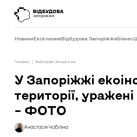
Новини
Ексклюзив
Відбудова Запоріжжя
Бізнес
Ш
Головна
Відбудова Запоріжжя
У Запоріжжі екоі
території, уражені
– ФОТО
Анастасія Чобліна