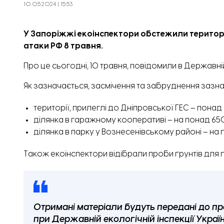
10.05.2024 | 15:53
У Запоріжжі екоінспектори обстежили територі
атаки РФ 8 травня.
Про це сьогодні, 10 травня,
повідомили
в Державній
Як зазначається, засмічення та забруднення зазна
території, прилеглі до Дніпровської ГЕС – понад 
ділянка в гаражному кооперативі – на понад 650
ділянка в парку у Вознесенівському районі – на по
Також екоінспектори відібрали проби ґрунтів дл
Отримані матеріали будуть передані до п
при Державній екологічній інспекції Украї