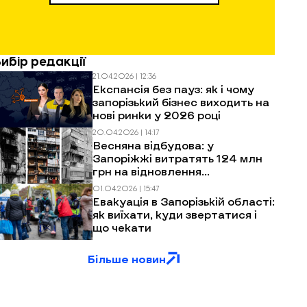
Вибір редакції
21.04.2026 | 12:36
Експансія без пауз: як і чому
запорізький бізнес виходить на
нові ринки у 2026 році
20.04.2026 | 14:17
Весняна відбудова: у
Запоріжжі витратять 124 млн
грн на відновлення
багатоповерхівок після
01.04.2026 | 15:47
обстрілів
Евакуація в Запорізькій області:
як виїхати, куди звертатися і
що чекати
Більше новин