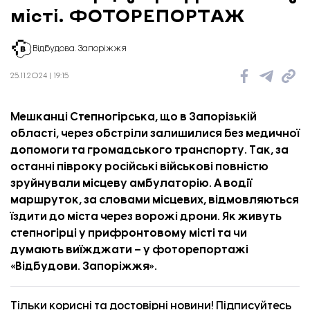
місті. ФОТОРЕПОРТАЖ
Відбудова. Запоріжжя
25.11.2024 | 19:15
Мешканці Степногірська, що в Запорізькій
області, через обстріли залишилися без медичної
допомоги та громадського транспорту. Так, за
останні півроку російські військові повністю
зруйнували місцеву амбулаторію. А водії
маршруток, за словами місцевих, відмовляються
їздити до міста через ворожі дрони. Як живуть
степногірці у прифронтовому місті та чи
думають виїжджати – у фоторепортажі
«
Відбудови. Запоріжжя
».
Тільки корисні та достовірні новини! Підписуйтесь