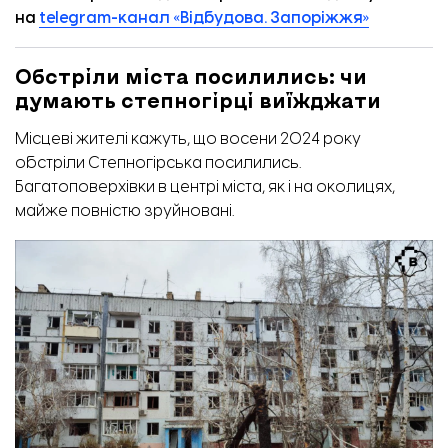
на
telegram-канал «Відбудова. Запоріжжя»
Обстріли міста посилились: чи
думають степногірці виїжджати
Місцеві жителі кажуть, що восени 2024 року
обстріли Степногірська посилились.
Багатоповерхівки в центрі міста, як і на околицях,
майже повністю зруйновані.