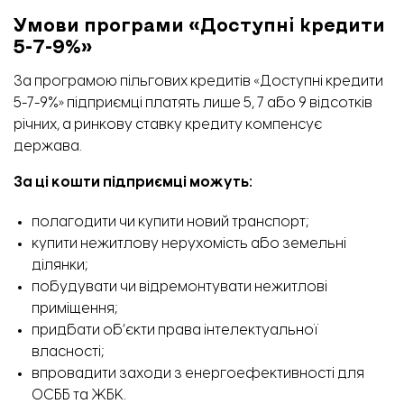
Умови програми «Доступні кредити
5-7-9%»
За програмою пільгових кредитів «Доступні кредити
5-7-9%» підприємці платять лише 5, 7 або 9 відсотків
річних, а ринкову ставку кредиту компенсує
держава.
За ці кошти підприємці можуть:
полагодити чи купити новий транспорт;
купити нежитлову нерухомість або земельні
ділянки;
побудувати чи відремонтувати нежитлові
приміщення;
придбати об’єкти права інтелектуальної
власності;
впровадити заходи з енергоефективності для
ОСББ та ЖБК.