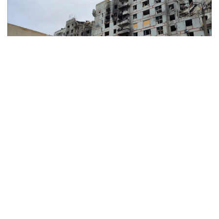
Чергове влучання російського КАБу в багатоповерхівку, поліція деблокувала з-під завалів
двох людей