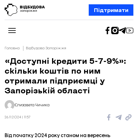
Підтримати
Головна
Відбудова Запоріжжя
«Доступні кредити 5-7-9%»:
скільки коштів по ним
Новини
Відбудова Запоріжжя
отримали підприємці у
Ексклюзив
Бізнес
Запорізькій області
Шлях додому
Відбудова. Життя
Колонки
Єлизавета Чичика
Про нас
Редакційна політика
26.11.2024 | 11:57
Від початку 2024 року станом на вересень