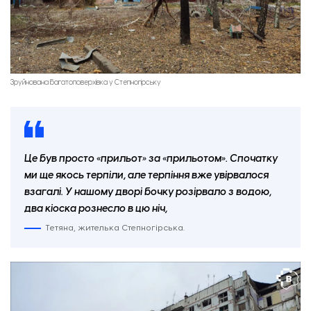
Зруйнована багатоповерхівка у Степногірську
Це був просто «прильот» за «прильотом». Спочатку
ми ще якось терпіли, але терпіння вже увірвалося
взагалі. У нашому дворі бочку розірвало з водою,
два кіоска рознесло в цю ніч,
Тетяна, жителька Степногірська.