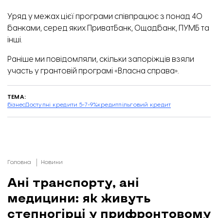
Уряд у межах цієї програми співпрацює з понад 40
банками, серед яких ПриватБанк, Ощадбанк, ПУМБ та
інші.
Раніше ми повідомляли,
скільки запоріжців взяли
участь у грантовій програмі «Власна справа»
.
ТЕМА:
бізнес
Доступні кредити 5-7-9%
кредит
пільговий кредит
Головна
Новини
Ані транспорту, ані
медицини: як живуть
степногірці у прифронтовому