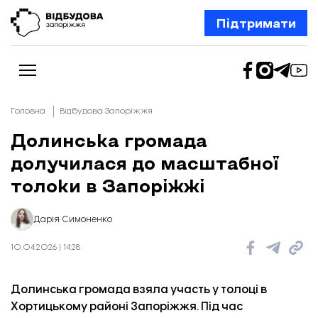
Підтримати
Головна
Відбудова Запоріжжя
Долинська громада
долучилася до масштабної
Новини
Відбудова Запоріжжя
толоки в Запоріжжі
Ексклюзив
Бізнес
Шлях додому
Дарія Симоненко
Відбудова. Життя
Колонки
10.04.2026 | 14:28
Про нас
Редакційна політика
Долинська громада взяла участь у толоці в
Хортицькому районі Запоріжжя. Під час