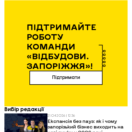
ПІДТРИМАЙТЕ
РОБОТУ
КОМАНДИ
«ВІДБУДОВИ.
ЗАПОРІЖЖЯ»!
Підтримати
Вибір редакції
21.04.2026 | 12:36
Експансія без пауз: як і чому
запорізький бізнес виходить на