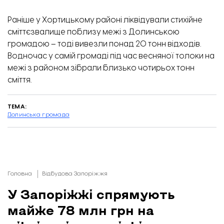
Раніше у Хортицькому районі
ліквідували
стихійне
сміттєзвалище поблизу межі з Долинською
громадою – тоді вивезли понад 20 тонн відходів.
Водночас у самій громаді під час весняної толоки на
межі з районом
зібрали
близько чотирьох тонн
сміття.
ТЕМА:
Долинська громада
Головна
Відбудова Запоріжжя
У Запоріжжі спрямують
майже 78 млн грн на