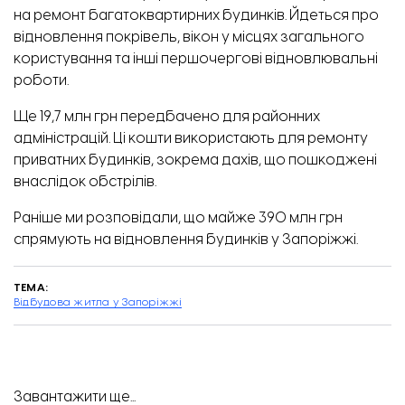
на ремонт багатоквартирних будинків. Йдеться про
відновлення покрівель, вікон у місцях загального
користування та інші першочергові відновлювальні
роботи.
Ще 19,7 млн грн передбачено для районних
адміністрацій. Ці кошти використають для ремонту
приватних будинків, зокрема дахів, що пошкоджені
внаслідок обстрілів.
Раніше ми розповідали, що майже 390 млн грн
спрямують на
відновлення будинків у Запоріжжі
.
ТЕМА:
Відбудова житла у Запоріжжі
Учасники масштабної толоки в Хортицькому районі. Фото: Хортицька районна адміністрація
Завантажити ще...