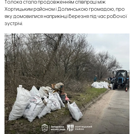
Толока стала продовженням співпраці між
Хортицьким районом і Долинською громадою, про
яку домовилися наприкінці березня під час робочої
зустрічі.