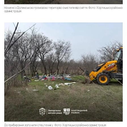
На межі з Долинською громадою територію очистили від сміття. Фото: Хортицька районна
адміністрація
До прибирання залучили спецтехніку. Фото: Хортицька районна адміністрація