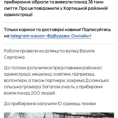
прибирання зібрали та вивезли понад 38 тонн
сміття. Про це
повідомили
у Хортицькій районній
адміністрації.
Тільки корисні та достовірні новини! Підписуйтесь
на
telegram-канал «Відбудова. Онлайн»!
Роботи провели на ділянці по вулиці Василя
Сергієнка.
До толоки долучилися представники районної
адміністрації, мешканці, освітяни, підприємці,
волонтери, а також партнери, зокрема Долинська
сільська громада. Загалом участь у прибиранні
взяли понад 200 людей.
До прибирання залучили 10 одиниць техніки.