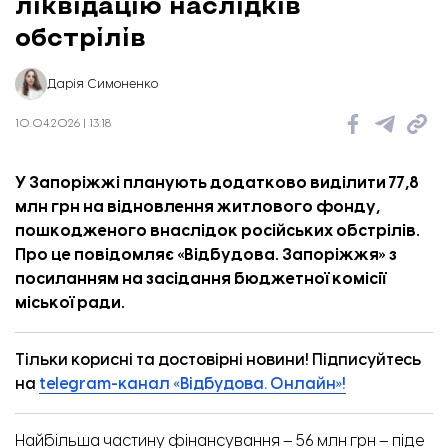
ліквідацію наслідків
обстрілів
Дарія Симоненко
10.04.2026 | 13:18
У Запоріжжі планують додатково виділити 77,8
млн грн на відновлення житлового фонду,
пошкодженого внаслідок російських обстрілів.
Про це повідомляє «
Відбудова. Запоріжжя
» з
посиланням на засідання бюджетної комісії
міської ради.
Тільки корисні та достовірні новини! Підписуйтесь
на
telegram-канал «Відбудова. Онлайн»!
Понад 38 тонн сміття вивезли під час спільного прибирання. Фото: Хортицька районна
адміністрація
Найбільша частину фінансування – 56 млн грн – піде