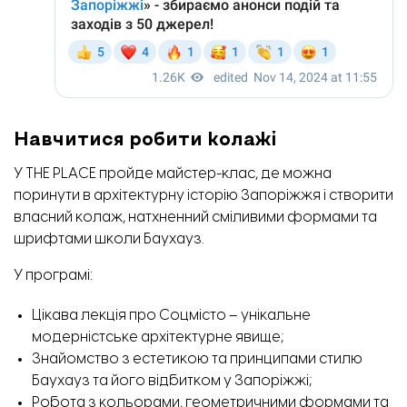
Навчитися робити колажі
У THE PLACE пройде майстер-клас, де можна
поринути в архітектурну історію Запоріжжя і створити
власний колаж, натхненний сміливими формами та
шрифтами школи Баухауз.
У програмі:
Цікава лекція про Соцмісто – унікальне
модерністське архітектурне явище;
Знайомство з естетикою та принципами стилю
Баухауз та його відбитком у Запоріжжі;
Робота з кольорами, геометричними формами та