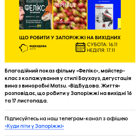
Благодійний показ фільму «Фелікс», майстер-
клас з колажування у стилі Баухауз, дегустація
вина з виноробні Matsu. «
Відбудова. Життя
»
розповідає, що робити у Запоріжжі на вихідні 16
та 17 листопада.
Підписуйтесь на наш телеграм-канал з афішею
«Куди піти у Запоріжжі»