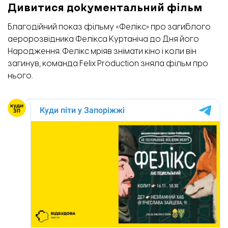
Дивитися документальний фільм
Благодійний показ фільму «Фелікс» про загиблого
аеророзвідника Фелікса Куртаніча до Дня його
Народження. Фелікс мріяв знімати кіно і коли він
загинув, команда Felix Production зняла фільм про
нього.