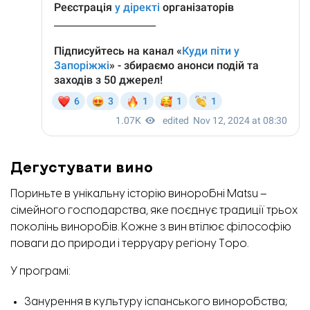
Дегустувати вино
Пориньте в унікальну історію виноробні Matsu –
сімейного господарства, яке поєднує традиції трьох
поколінь виноробів. Кожне з вин втілює філософію
поваги до природи і терруару регіону Торо.
У програмі:
Занурення в культуру іспанського виноробства;