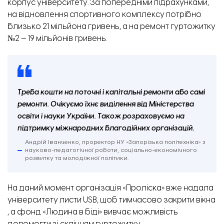
корпус університету. За попередніми підрахунками,
на відновлення спортивного комплексу потрібно
близько 21 мільйона гривень, а на ремонт гуртожитку
№2 — 19 мільйонів гривень.
Треба кошти на поточні і капітальні ремонти або самі
ремонти. Очікуємо їхнє виділення від Міністерства
освіти і науки України. Також розраховуємо на
підтримку міжнародних благодійних організацій.
Андрій Іванченко, проректор НУ «Запорізька політехніка» з
науково-педагогічної роботи, соціально-економічного
розвитку та молодіжної політики.
На даний момент організація «Проліска» вже надала
університету листи USB, щоб тимчасово закрити вікна
, а фонд «Людина в біді» вивчає можливість