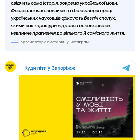
свідчить сама історія, зокрема української мови.
Фразеологічні словники та фольклорні праці
українських науковців фіксують безліч сполук,
якими наші пращури віддавна ословлювали
невпинне прагнення до вільного й самісного життя,
організатори виставки у інстаграмі.