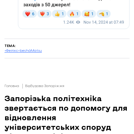
ТЕМА:
«Фелікс»
beshá
Matsu
Головна
Відбудова Запоріжжя
Запорізька політехніка
звертається по допомогу для
відновлення
університетських споруд