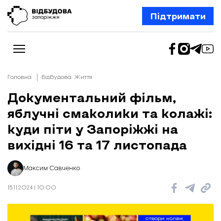
Підтримати
Головна
Відбудова. Життя
Документальний фільм,
яблучні смаколики та колажі:
Новини
Відбудова Запоріжжя
куди піти у Запоріжжі на
Ексклюзив
Бізнес
вихідні 16 та 17 листопада
Шлях додому
Відбудова. Життя
Колонки
Максим Савченко
Про нас
Редакційна політика
15.11.2024 | 10:00