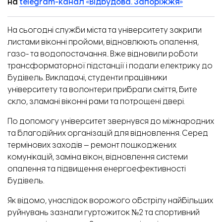
на
telegram-канал «Відбудова. Запоріжжя»
На сьогодні служби міста та університету закрили
листами віконні пройоми, відновлюють опалення,
газо- та водопостачання.. Вже відновили роботи
трансформаторної підстанції і подали електрику до
будівель. Викладачі, студенти працівники
університету та волонтери прибрали сміття, бите
скло, зламані віконні рами та потрощені двері.
По допомогу університет звернувся до міжнародних
та благодійних організацій для відновлення. Серед
термінових заходів — ремонт пошкоджених
комунікацій, заміна вікон, відновлення системи
опалення та підвищення енергоефективності
будівель.
Як
відомо
, унаслідок ворожого обстрілу найбільших
руйнувань зазнали гуртожиток №2 та спортивний