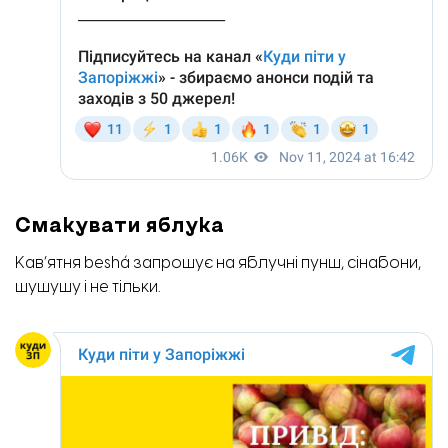
Смакувати яблука
Кав’ятня beshá запрошує на яблучні пунш, сінабони,
шушушу і не тільки.