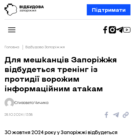
Підтримати
Головна
Відбудова Запоріжжя
Для мешканців Запоріжжя
відбудеться тренінг із
Новини
Відбудова Запоріжжя
протидії ворожим
Ексклюзив
Бізнес
інформаційним атакам
Шлях додому
Відбудова. Життя
Колонки
Єлизавета Чичика
Про нас
Редакційна політика
28.10.2024 | 13:58
30 жовтня 2024 року у Запоріжжі відбудеться