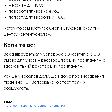
механізм дії ІПСО;
як ворог впливає на емоції;
як протидіяти ворожим ІПСО.
Інструктором виступає Сергій Стуканов, аналітик
Центру контент-аналізу.
Коли та де:
Захід відбудеться у Запоріжжі 30 жовтня о 16:00.
Умова для участі
–
реєстрація за цим
посиланням
, а
також вільний донат за цим
посиланням
.
Раніше ми розповідали,
що відомо про викрадення
людей на ТОТ Запорізької області та як їх
розшукують.
ТЕМА:
ІПСО
тренінг
Центр готовності цивільних