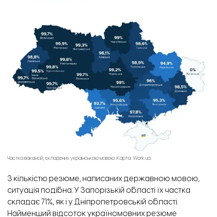
Частка вакансій, складених українською мовою. Карта: Work.ua.
З кількістю резюме, написаних державною мовою,
ситуація подібна. У Запорізькій області їх частка
складає 71%, як і у Дніпропетровській області.
Найменший відсоток україномовних резюме