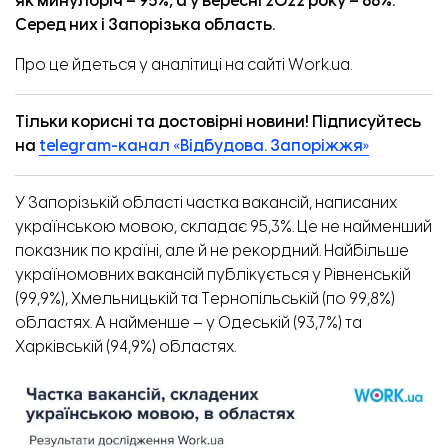
як минулоріч
–
95%, а у вересні 2022 року
–
88%.
Серед них і Запорізька область.
Про це
йдеться
у аналітиці на сайті Work.ua.
Тільки корисні та достовірні новини! Підписуйтесь
на
telegram-канал «Відбудова. Запоріжжя»
У Запорізькій області частка вакансій, написаних
українською мовою, складає 95,3%. Це не найменший
показник по країні, але й не рекордний. Найбільше
україномовних вакансій публікується у Рівненській
(99,9%), Хмельницькій та Тернопільській (по 99,8%)
областях. А найменше
–
у Одеській (93,7%) та
Харківській (94,9%) областях.