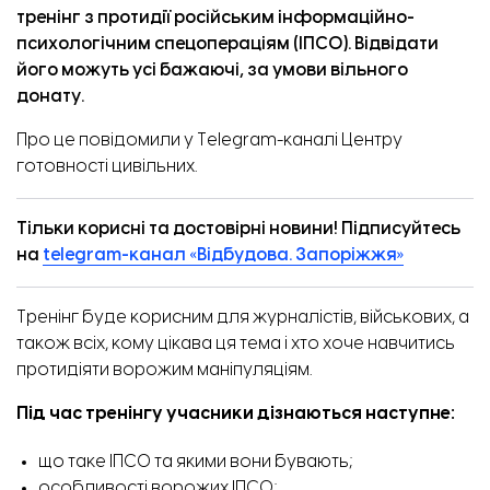
тренінг з протидії російським інформаційно-
психологічним спецопераціям (ІПСО). Відвідати
його можуть усі бажаючі, за умови вільного
донату.
Про це
повідомили
у Telegram-каналі Центру
готовності цивільних.
Тільки корисні та достовірні новини! Підписуйтесь
на
telegram-канал «Відбудова. Запоріжжя»
Тренінг буде корисним для журналістів, військових, а
також всіх, кому цікава ця тема і хто хоче навчитись
протидіяти ворожим маніпуляціям.
Під час тренінгу учасники дізнаються наступне:
що таке ІПСО та якими вони бувають;
особливості ворожих ІПСО;