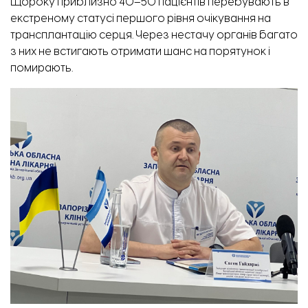
Щороку приблизно 40–50 пацієнтів перебувають в
екстреному статусі першого рівня очікування на
трансплантацію серця. Через нестачу органів багато
з них не встигають отримати шанс на порятунок і
помирають.