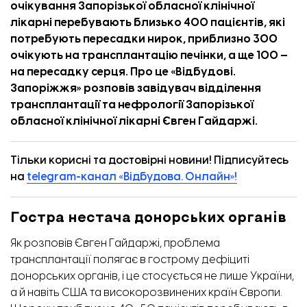
очікування Запорізької обласної клінічної
лікарні перебувають близько 400 пацієнтів, які
потребують пересадки нирок, приблизно 300
очікують на трансплантацію печінки, а ще 100 —
на пересадку серця. Про це «
Відбудові.
Запоріжжя
» розповів завідувач відділення
трансплантації та нефрології Запорізької
обласної клінічної лікарні Євген Гайдаржі.
Тільки корисні та достовірні новини! Підписуйтесь
на
telegram-канал «Відбудова. Онлайн»!
Гостра нестача донорських органів
Як розповів Євген Гайдаржі, проблема
трансплантації полягає в гострому дефіциті
донорських органів, і це стосується не лише України,
а й навіть США та високорозвинених країн Європи.