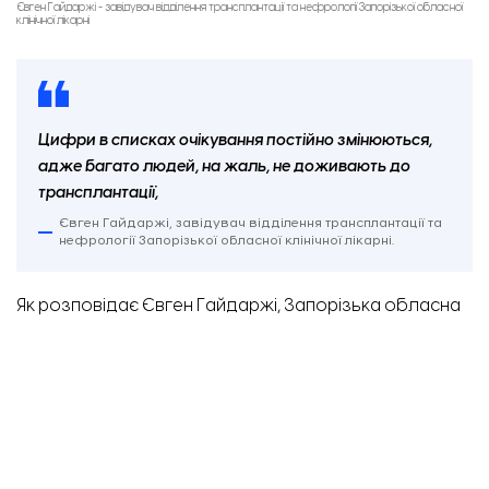
Євген Гайдаржі - завідувач відділення трансплантації та нефрології Запорізької обласної
клінічної лікарні
Цифри в списках очікування постійно змінюються,
адже багато людей, на жаль, не доживають до
трансплантації,
Євген Гайдаржі, завідувач відділення трансплантації та
нефрології Запорізької обласної клінічної лікарні.
Як розповідає Євген Гайдаржі, Запорізька обласна
клінічна лікарня прагне якомога швидше й ширше
поширювати можливості залучення донорів і
отримання згоди на трансплантацію органів на сході,
півдні країни, а також у віддалених лікарнях
Запоріжжя та області.