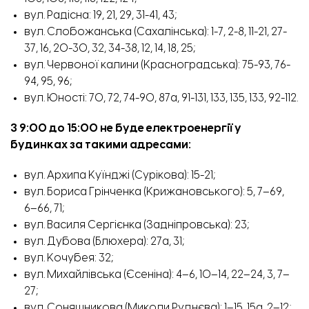
вул. Радісна: 19, 21, 29, 31-41, 43;
вул. Слобожанська (Сахалінська): 1-7, 2-8, 11-21, 27-
37, 16, 20-30, 32, 34-38, 12, 14, 18, 25;
вул. Червоної калини (Красноградська): 75-93, 76-
94, 95, 96;
вул. Юності: 70, 72, 74-90, 87а, 91-131, 133, 135, 133, 92-112.
З 9
:00 до 15:00 не буде електроенергії у
будинках за такими адресами
:
вул. Архипа Куїнджі (Сурікова): 15-21;
вул. Бориса Грінченка (Крижановського): 5, 7–69,
6–66, 71;
вул. Василя Сергієнка (Задніпровська): 23;
вул. Дубова (Блюхера): 27а, 31;
вул. Кочубея: 32;
вул. Михайлівська (Єсеніна): 4–6, 10–14, 22–24, 3, 7–
27;
вул. Соняшникова (Миколи Руднєва): 1–15, 15а, 2–12;