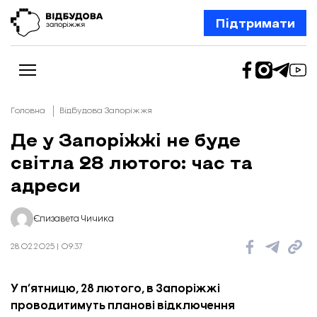
Підтримати
Головна
Відбудова Запоріжжя
Де у Запоріжжі не буде
світла 28 лютого: час та
Новини
Відбудова Запоріжжя
адреси
Ексклюзив
Бізнес
Шлях додому
Єлизавета Чичика
Відбудова. Життя
Колонки
28.02.2025 | 09:37
Про нас
Редакційна політика
У п’ятницю, 28 лютого, в Запоріжжі
проводитимуть планові відключення