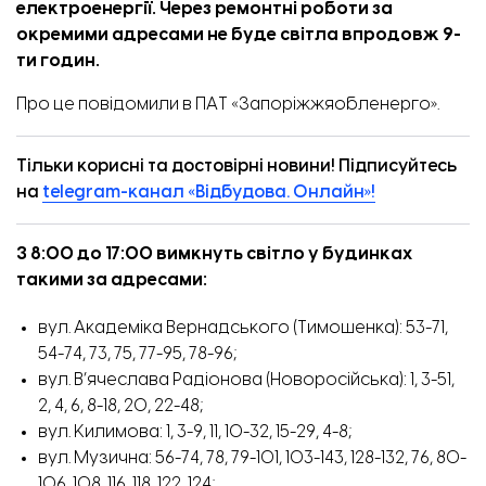
електроенергії. Через ремонтні роботи за
окремими адресами не буде світла впродовж 9-
ти годин.
Про це
повідомили
в ПАТ «Запоріжжяобленерго».
Тільки корисні та достовірні новини! Підписуйтесь
на
telegram-канал «Відбудова. Онлайн»!
З 8
:00 до 17:00 вимкнуть світло у будинках
такими за адресами:
вул. Академіка Вернадського (Тимошенка): 53-71,
54-74, 73, 75, 77-95, 78-96;
вул. В’ячеслава Радіонова (Новоросійська): 1, 3-51,
2, 4, 6, 8-18, 20, 22-48;
вул. Килимова: 1, 3-9, 11, 10-32, 15-29, 4-8;
вул. Музична: 56-74, 78, 79-101, 103-143, 128-132, 76, 80-
106, 108, 116, 118, 122, 124;