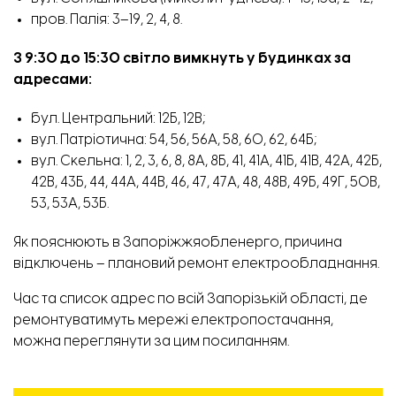
пров. Палія: 3–19, 2, 4, 8.
З 9
:30 до 15:30 світло вимкнуть у будинках за
адресами:
бул. Центральний: 12Б, 12В;
вул. Патріотична: 54, 56, 56А, 58, 60, 62, 64Б;
вул. Скельна: 1, 2, 3, 6, 8, 8А, 8Б, 41, 41А, 41Б, 41В, 42А, 42Б,
42В, 43Б, 44, 44А, 44В, 46, 47, 47А, 48, 48В, 49Б, 49Г, 50В,
53, 53А, 53Б.
Як пояснюють в Запоріжжяобленерго, причина
відключень – плановий ремонт електрообладнання.
Час та список адрес по всій Запорізькій області, де
ремонтуватимуть мережі електропостачання,
можна переглянути
за цим посиланням.