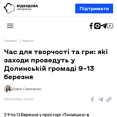
Підтримати
Головна
Новини
Час для творчості та гри: які
заходи проведуть у
Новини
Відбудова Запоріжжя
Долинській громаді 9–13
Ексклюзив
Бізнес
березня
Шлях додому
Відбудова. Життя
Колонки
Дарія Симоненко
Про нас
Редакційна політика
09.03.2026 | 10:00
З 9 по 13 березня у просторі «Посмішка» в