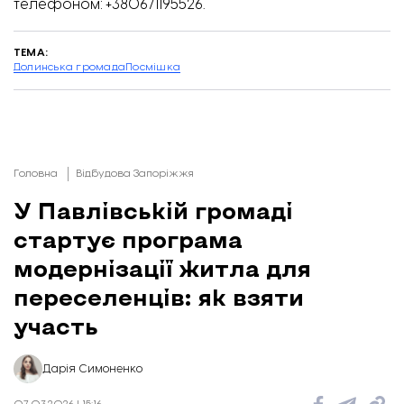
телефоном: +380671195526.
ТЕМА:
Долинська громада
Посмішка
Головна
Відбудова Запоріжжя
У Павлівській громаді
стартує програма
модернізації житла для
переселенців: як взяти
участь
Дарія Симоненко