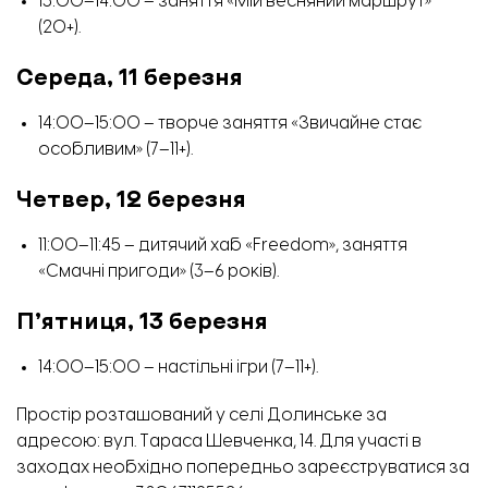
13:00–14:00 – заняття «Мій весняний маршрут»
(20+).
Середа, 11 березня
14:00–15:00 – творче заняття «Звичайне стає
особливим» (7–11+).
Четвер, 12 березня
11:00–11:45 – дитячий хаб «Freedom», заняття
«Смачні пригоди» (3–6 років).
П’ятниця, 13 березня
14:00–15:00 – настільні ігри (7–11+).
Простір розташований у селі Долинське за
адресою: вул. Тараса Шевченка, 14. Для участі в
заходах необхідно попередньо зареєструватися за