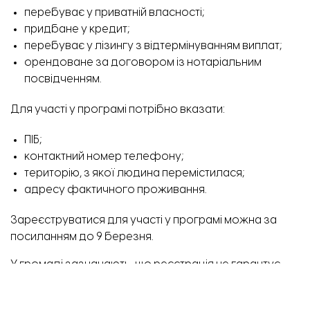
перебуває у приватній власності;
придбане у кредит;
перебуває у лізингу з відтермінуванням виплат;
орендоване за договором із нотаріальним
посвідченням.
Для участі у програмі потрібно вказати:
ПІБ;
контактний номер телефону;
територію, з якої людина перемістилася;
адресу фактичного проживання.
Зареєструватися для участі у програмі можна за
посиланням
до 9 березня.
У громаді зазначають, що реєстрація не гарантує
автоматичного включення до програми. Учасників
відбиратимуть за критеріями вразливості після