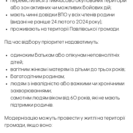
перемістилися з тимчасово окупованих територій
або зон активних чи можливих бойових дій;
Творче заняття з пластилінографії. Фото: простір «Посмішка»
мають чинні довідки ВПО у всіх членів родини
(видані не раніше 24 лютого 2024 року);
проживають на території Павлівської громади.
Під час відбору пріоритет надаватимуть:
одиноким батькам або опікунам неповнолітніх
дітей;
вагітним жінкам і матерям із дітьми до трьох років;
багатодітним родинам;
людям з інвалідністю або важкими чи хронічними
захворюваннями;
самотнім людям віком від 60 років, які не мають
підтримки родичів.
Модернізацію можуть провести у житлі на території
Заняття з психологічної підтримки. Фото: простір «Посмішка»
громади, якщо воно: