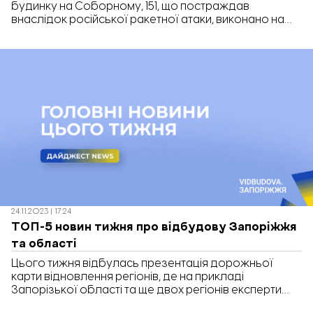
будинку на Соборному, 151, що постраждав
внаслідок російської ракетної атаки, виконано на
60%. Про це повідомили представники міської влади
під час виїзної наради щодо будівельних робіт.
Наразі в будинку зроблено майже всю покрівлю,
окрім невеликої частини, яку закінчать після
встановлення архітектурних елементів фасаду.
Під’їзди відремонтовано на 80%, а […]
24.11.2023 | 17:24
ТОП-5 новин тижня про відбудову Запоріжжя
та області
Цього тижня відбулась презентація дорожньої
карти відновлення регіонів, де на прикладі
Запорізької області та ще двох регіонів експерти
визначили сім ключових проблем відбудови і шляхи