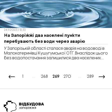
24.11.2023 | 12:33
На Запоріжжі два населені пункти
перебувають без води через аварію
У Запорізькій області сталася аварія на водоводі в
Малокатеринівці Кушугумської ОТГ. Внаслідок цього
без водопостачання залишилися два населених
пункти – Кушугум та Малокатеринівка. Про це вчора,
23 листопада, повідомили в Запорізькій обласній
військовій адміністрації. “Оперативно виправити
1
…
268
269
270
…
289
ситуацію спеціалісти КП “Облводоканал” не змогли
через відсутність спеціалізованої техніки та
обладнання”, – йдеться у коментарі ОВА.
Зазначається, що […]