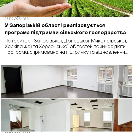
27.11.2023 | 15:54
У Запорізькій області реалізовується
програма підтримки сільського господарства
На території Запорізької, Донецької, Миколаївської,
Харківської та Херсонської областей починає діяти
програма, спрямована на підтримку та відновлення
сільськогосподарської діяльності. Її реалізовує
Міжнародна гуманітарна організація “Mercy Corps”.
Цією програмою передбачено два види підтримки:
Зазначається, що сума наданої допомоги може
бути більшою або меншою в залежності від потреб
домогосподарств чи бізнесу. Відбір учасників
проводитиметься на конкурсній основі. […]