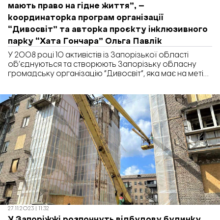
мають право на гідне життя”, —
координаторка програм організації
“Дивосвіт” та авторка проєкту інклюзивного
парку “Хата Гончара” Ольга Павлік
У 2008 році 10 активістів із Запорізької області
об’єднуються та створюють Запорізьку обласну
громадську організацію “Дивосвіт”, яка має на меті
відродити село та розвинути сільський туризм у
регіоні. Згодом вони разом із сільською громадою
села Геленджик, що у Вільнянському районі,
запускають пілотний проєкт історико-туристичного
комплексу Парк історичних та етнічних періодів
“Етносело”. Сьогодні об’єднання налічує вже […]
27.11.2023 | 11:32
У Запоріжжі розпочнуть відбудову будинку