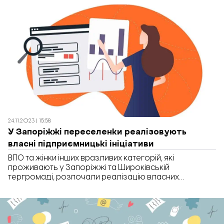
їх розв’язання. Про ці та інші події – у дайджесті
новин “Відбудови.Запоріжжя” за період із 20 по 24
листопада 2023 року. 1. Ремонт доріг Запорізької
області: “картель”, відсутність конкуренції та […]
24.11.2023 | 15:58
У Запоріжжі переселенки реалізовують
власні підприємницькі ініціативи
ВПО та жінки інших вразливих категорій, які
проживають у Запоріжжі та Широківській
тергромаді, розпочали реалізацію власних
підприємницьких ініціатив та навчання за новими
професіями. Про це повідомляють на Facebook-
сторінці Центру підтримки та розвитку жінок
Запорізької області. Так, у регіоні триває програма з