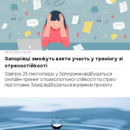
підвищення економічної спроможності жінок. В
межах цієї програми проходив конкурс грантів,
результати якого стали […]
24.11.2023 | 14:02
Запоріжці зможуть взяти участь у тренінгу зі
стресостійкості
Завтра, 25 листопада, у Запоріжжі відбудеться
онлайн-тренінг з психологічної стійкості та стрес-
підготовки. Захід відбудеться в рамках проєкту
“Шлях додому”. “Постійний стрес та емоційні
гойдалки негативно впливають на здоров’я, суттєво
знижують працездатність та якість життя. Тож
необхідно вміти протидіяти ним, а у разі необхідності
– надати екстрену психологічну допомогу собі або
людям поруч”, – йдеться у […]