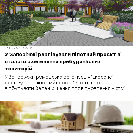
зруйноване житло, яке знаходиться в окупації.
Довести факт […]
28.11.2023 | 09:57
У Запоріжжі реалізували пілотний проєкт зі
сталого озеленення прибудинкових
територій
У Запоріжжі громадська організація “Екосенс”
реалізувала пілотний проєкт “Знати, щоб
відбудувати. Зелені рішення для відновлення міста”
зі сталого озеленення прибудинкових територій та
розробила навчальні матеріали для мешканців
багатоповерхівок. Про це “Відбудові. Запоріжжя”
повідомила ГО “Екосенс”. Так, в рамках проєкту для
запоріжців провели лекції про правила
благоустрою, проєктування і зонування дворів як
громадських просторів та озеленення […]