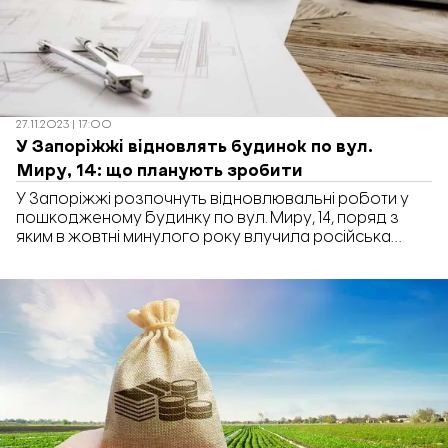
27.11.2023 | 17:00
У Запоріжжі відновлять будинок по вул.
Миру, 14: що планують зробити
У Запоріжжі розпочнуть відновлювальні роботи у
пошкодженому будинку по вул. Миру, 14, поряд з
яким в жовтні минулого року влучила російська
ракета. Про це повідомляє Державне агентство
відновлення та розвитку інфраструктури України.
“Одна з російських ракет влучила поряд з цим
житловим будинком, пошкодивши фасад, квартири
та балкони 3-го і 4-го під’їзду. Також було
ушкоджено мережі водовідведення, опалення, […]