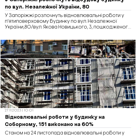
по вул. Незалежної України, 80
У Запоріжжі розпочнуть відновлювальні роботи у
п’ятиповерховому будинку по вул. Незалежної
України,80/вул. Якова Новицького, 3, пошкодженого
у жовтні минулого року. Про це повідомляє
Державне агентство відновлення та розвитку
інфраструктури України. “Зараз підрядники
проводять організаційно-підготовчі роботи.
Встановлюють тимчасове огородження
будмайданчика. Розбирають тимчасове накриття
над пошкодженими під’їздами”, – зазначають в
агентстві. За проєктом тут планують відновити 2-й […]
27.11.2023 | 10:01
Відновлювальні роботи у будинку на
Соборному, 151 виконано на 60%
Станом на 24 листопада відновлювальні роботи у