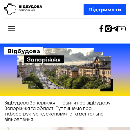
Підтримати
Відбудова
Запоріжжя
Новини
Відбудова Запоріжжя
Ексклюзив
Бізнес
Шлях додому
Відбудова. Життя
Колонки
Відбудова Запоріжжя – новини про відбудову
Про нас
Запоріжжя та області. Тут пишемо про
Редакційна політика
інфраструктурне, економічне та ментальне
відновлення.