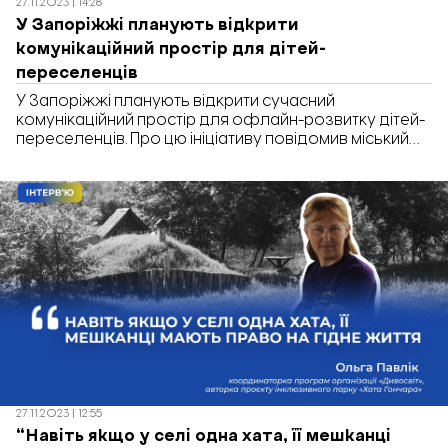
27.11.2023 | 14:28
У Запоріжжі планують відкрити
комунікаційний простір для дітей-
переселенців
У Запоріжжі планують відкрити сучасний
комунікаційний простір для офлайн-розвитку дітей-
переселенців. Про цю ініціативу повідомив міський
голова Мелітополя Іван Федоров на своєму
Telegram-каналі. Центр хочуть відкрити вже взимку.
Зазначається, що у ньому діти зможуть:
27.11.2023 | 12:55
“Навіть якщо у селі одна хата, її мешканці