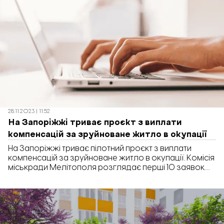
28.11.2023 | 11:52
На Запоріжжі триває проєкт з виплати
компенсацій за зруйноване житло в окупації
На Запоріжжі триває пілотний проєкт з виплати
компенсацій за зруйноване житло в окупації. Комісія
міськради Мелітополя розглядає перші 10 заявок
щодо отримання компенсацій від мешканців
окупованого міста. Про це повідомив мер
Мелітополя Іван Федоров в ефірі телемарафону.
“Мелітополь продовжує опрацьовувати урядовий
проєкт єВідновлення з виплати компенсацій за