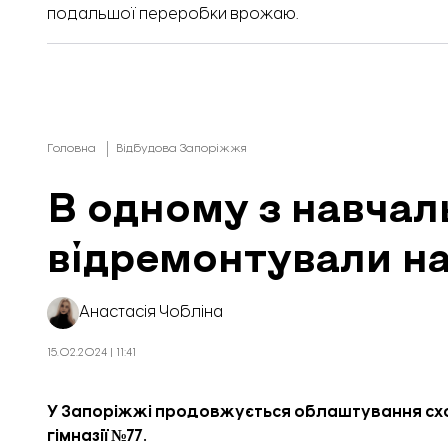
подальшої переробки врожаю.
Головна
Відбудова Запоріжжя
В одному з навчал
відремонтували н
Анастасія Чобліна
15.02.2024 | 11:41
У Запоріжжі продовжується облаштування схо
гімназії №77.