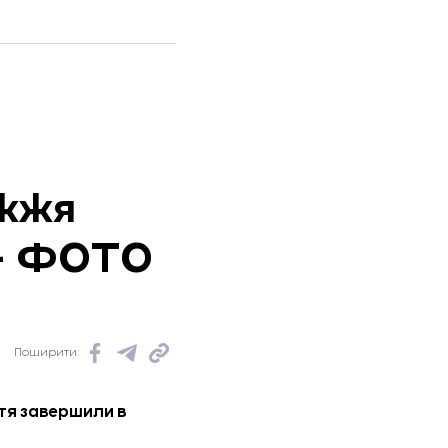
іжжя
 – ФОТО
Поширити:
тя завершили в