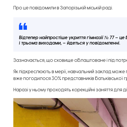
Про це
повідомили
в Запорізькій міській раді.
Відтепер найпростіше укриття гімназії № 77 – ц
і трьома виходами, – йдеться у повідомленні.
Зазначається, що сховище облаштоване і під потр
Як підкреслюють в мерії, навчальний заклад може
вже погодилося 30% представників батьківської гр
Наразі у ньому проходять корекційні заняття для діт