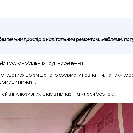
е безпечний простір з капітальним ремонтом, меблями, п
еби маломобільних груп населення.
 готуватися до змішаного формату навчання. На таку фо
омади гімназії.
ей з інклюзивних класів гімназії та Класи безпеки.