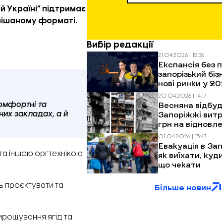
й Україні”
підтримає
змішаному форматі.
Вибір редакції
21.04.2026 | 12:36
Експансія без п
запорізький біз
нові ринки у 20
20.04.2026 | 14:17
Весняна відбуд
комфортні та
Запоріжжі витр
них закладах, а й
грн на відновл
багатоповерхів
01.04.2026 | 15:47
обстрілів
Евакуація в Зап
та іншою оргтехнікою
як виїхати, куд
що чекати
ь проєктувати та
Більше новин
ирощування ягід та