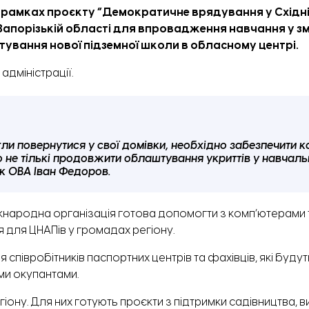
в рамках проєкту “Демократичне врядування у Східні
 Запорізькій області для впровадження навчання у 
штування нової підземної школи
в обласному центрі.
адміністрації.
гли повернутися у свої домівки, необхідно забезпечити 
о не тількі продовжити облаштування укриттів у навчаль
к ОВА Іван Федоров.
жнародна організація готова допомогти з комп’ютерами 
 для ЦНАПів у громадах регіону.
півробітників паспортних центрів та фахівців, які будут
ми окупантами.
ону. Для них готують проєкти з підтримки садівництва, в