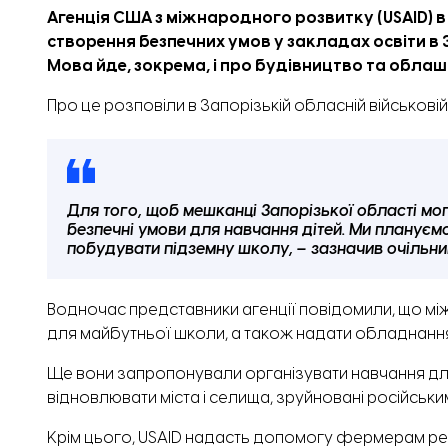
Агенція США з міжнародного розвитку (USAID) 
створення безпечних
умов у закладах освіти в
Мова йде, зокрема, і про будівництво та обла
Про це
розповіли
в Запорізькій обласній військовій 
Для того, щоб мешканці Запорізької області мо
безпечні умови для навчання дітей. Ми плануєм
побудувати підземну школу, – зазначив очільни
Водночас представники агенції повідомили, що мі
для майбутньої школи, а також надати обладнання
Ще вони запропонували організувати навчання для с
відновлювати міста і селища, зруйновані російськи
Крім цього, USAID надасть допомогу фермерам регі