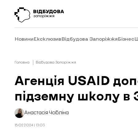
Новини
Ексклюзив
Відбудова Запоріжжя
Бізнес
Ш
Головна
Відбудова Запоріжжя
Агенція USAID до
підземну школу в 
Анастасія Чобліна
15.02.2024 | 13:03