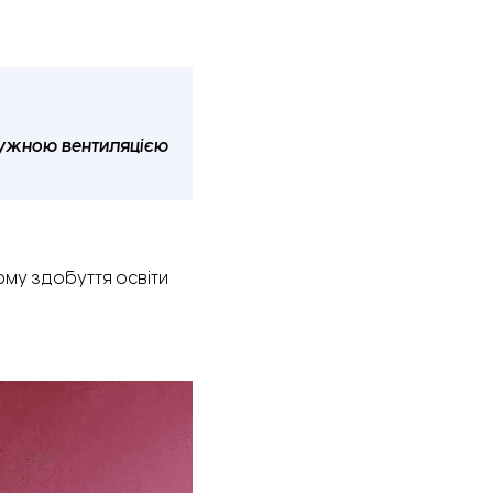
отужною вентиляцією
рму здобуття освіти