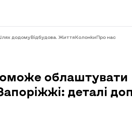
лях додому
Відбудова. Життя
Колонки
Про нас
поможе облаштувати
Запоріжжі: деталі до