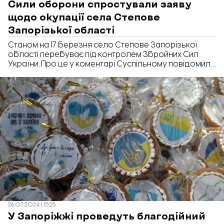
Сили оборони спростували заяву
щодо окупації села Степове
Запорізької області
Станом на 17 березня село Степове Запорізької
області перебуває під контролем Збройних Сил
України. Про це у коментарі Суспільному повідомили
речник Сил оборони Півдня Владислав Волошин та
співзасновник сервісу DeepState Руслан Микула.
26.07.2024 | 15:25
У Запоріжжі проведуть благодійний