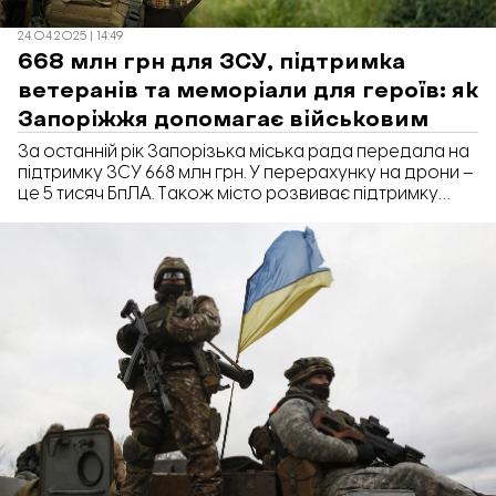
24.04.2025 | 14:49
668 млн грн для ЗСУ, підтримка
ветеранів та меморіали для героїв: як
Запоріжжя допомагає військовим
За останній рік Запорізька міська рада передала на
підтримку ЗСУ 668 млн грн. У перерахунку на дрони –
це 5 тисяч БпЛА. Також місто розвиває підтримку
ветеранів та родин загиблих військових. Про це під
час пресконференції «365 днів роботи» повідомила
секретарка міськради Регіна Харченко, передає
«Відбудова. Запоріжжя».