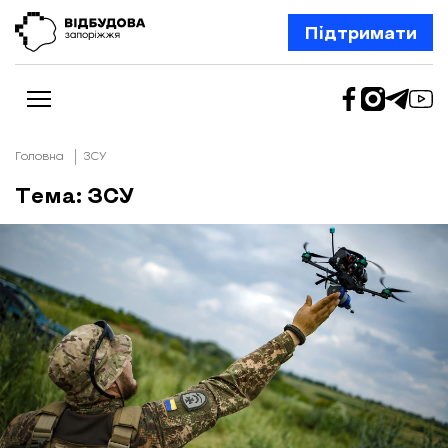
Підтримати
Головна
ЗСУ
Тема: ЗСУ
Новини
Відбудова Запоріжжя
Ексклюзив
Бізнес
Шлях додому
Відбудова. Життя
Колонки
Про нас
Редакційна політика