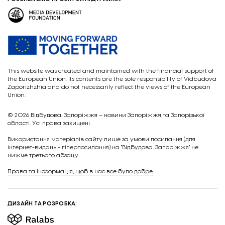
This website was created and maintained with the financial support of
the European Union. Its contents are the sole responsibility of Vidbudova
Zaporizhzhia and do not necessarily reflect the views of the European
Union.
© 2026
Відбудова. Запоріжжя – новини Запоріжжя та Запорізької
області. Усі права захищені.
Викориcтання матеріалів сайту лише за умови посилання (для
інтернет-видань - гіперпосилання) на "Відбудова. Запоріжжя" не
нижче третього абзацу.
Права та Інформація, щоб в нас все було добре.
ДИЗАЙН ТА РОЗРОБКА: