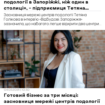
подології в Запоріжжі, ніж один в
столиці», – підприємиця Тетяна
Голікова
Засновниця мережі центрів подології Тетяна
Голікова в інтервʼю «Відбудові. Запоріжжя»
зазначила, що набагато легше відкрити два центри
подології в Запоріжжі, ніж один у Києві. За її
словами, в столиці вести бізнес стає важче через
високу конкуренцію та великі витрати на просування,
до того ж попит на послуги в прифронтовому місті
значно більший.
04.03.2025 | 10:30
Готовий бізнес за три місяці:
засновниця мережі центрів подології