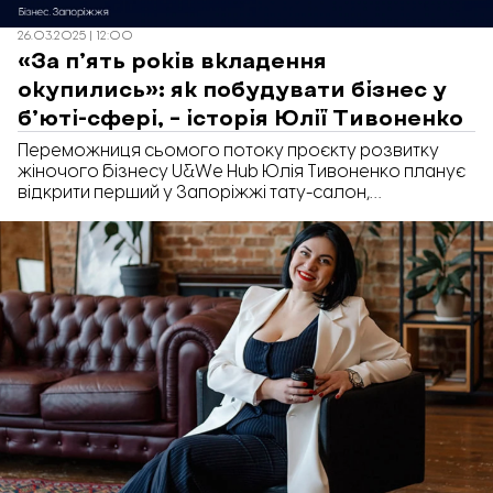
26.03.2025 | 12:00
«За п’ять років вкладення
окупились»: як побудувати бізнес у
б’юті-сфері, – історія Юлії Тивоненко
Переможниця сьомого потоку проєкту розвитку
жіночого бізнесу U&We Hub Юлія Тивоненко планує
відкрити перший у Запоріжжі тату-салон,
орієнтований саме на жінок. Уже вісім років вона
працює в б’юті-індустрії, володіє двома студіями,
але прагне створити щось принципово нове. У
розмові з «Відбудовою. Запоріжжя» Юлія розповіла
скільки коштувало відкрити б’юті-студії, чи є попит
серед клієнтів та коли з’явиться новий салон.