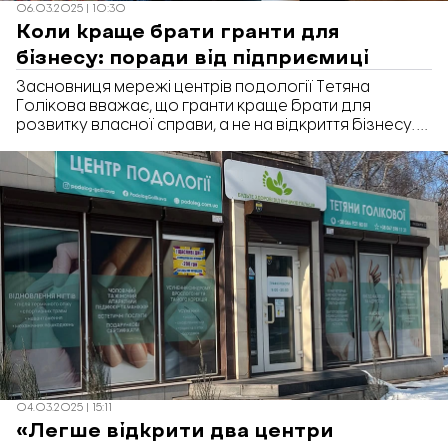
06.03.2025 | 10:30
Коли краще брати гранти для
бізнесу: поради від підприємиці
Засновниця мережі центрів подології Тетяна
Голікова вважає, що гранти краще брати для
розвитку власної справи, а не на відкриття бізнесу. В
інтерв’ю «Відбудові. Запоріжжя» вона зазначила, що
підприємцям-новачкам складно точно прорахувати
всі витрати, тож краще спочатку перевірити
життєздатність бізнес-ідеї, а вже потім залучати
грантові кошти для масштабування.
04.03.2025 | 15:11
«Легше відкрити два центри