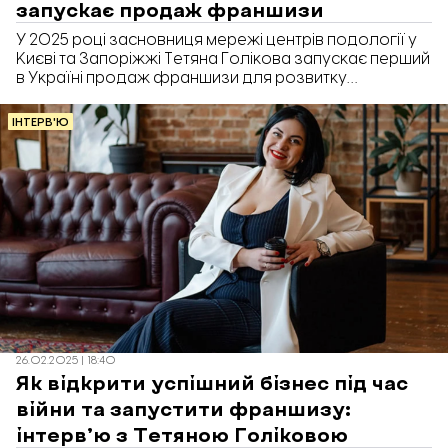
запускає продаж франшизи
У 2025 році засновниця мережі центрів подології у
Києві та Запоріжжі Тетяна Голікова запускає перший
в Україні продаж франшизи для розвитку
подологічного бізнесу. В інтервʼю «Відбудові.
Запоріжжя» вона розповіла, що це дозволить
ІНТЕРВ'Ю
підприємцям організувати бізнес впродовж трьох
місяців.
26.02.2025 | 18:40
Як відкрити успішний бізнес під час
війни та запустити франшизу:
інтерв’ю з Тетяною Голіковою