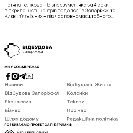
Тетяна Голікова – бізнесвумен, яка за 4 роки
відкрила шість центрів подології в Запоріжжі та
Києві, п’ять із них – під час повномасштабного
вторгнення. Зараз підприємиця запустила у продаж
власну франшизу. В інтерв’ю «Відбудові. Запоріжжя»
Тетяна Голікова розповіла, чому бізнес у Запоріжжі
вести легше, ніж в столиці, від чого залежить
прибуток і як почати власну справу без великих
вкладень.
МИ У СОЦМЕРЕЖАХ
Новини
Відбудова. Життя
Відбудова Запоріжжя
Колонки
Ексклюзив
Тексти
Бізнес
Про нас
Шлях додому
Редакційна політика
РОЗВИВАЄМО ПРОЕКТ ЗА ПІДТРИМКИ: