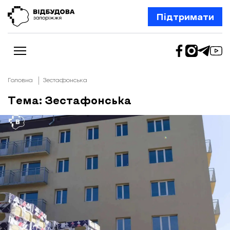
Підтримати
Головна
Зестафонська
Тема: Зестафонська
Новини
Відбудова Запоріжжя
Ексклюзив
Бізнес
Шлях додому
Відбудова. Життя
Колонки
Про нас
Редакційна політика