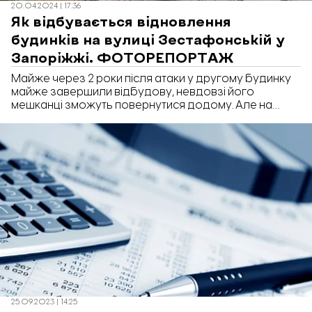
20.04.2024 | 17:36
Як відбувається відновлення
будинків на вулиці Зестафонській у
Запоріжжі. ФОТОРЕПОРТАЖ
Майже через 2 роки після атаки у другому будинку
майже завершили відбудову, невдовзі його
мешканці зможуть повернутися додому. Але на
Зестафонській 8 відновлення так і не почали. Чому
так сталося і що відбувається з відбудовою на
Зестафонській дивіться у фоторепортажі
«Відбудови. Запоріжжя» .
25.09.2023 | 14:25