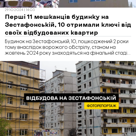
29.10.2024 | 14:03
Перші 11 мешканців будинку на
Зестафонській, 10 отримали ключі від
своїх відбудованих квартир
Будинок на Зестафонській, 10, пошкоджений 2 роки
тому внаслідок ворожого обстрілу, станом на
жовтень 2024 року знаходяться на фінальній стадії
відбудови. 11 власників квартир вже отримали ключі
від свого відновленого житла.