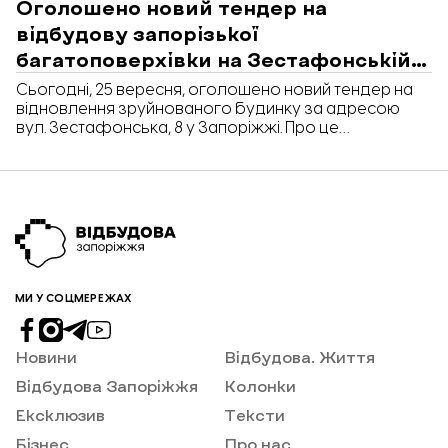
Оголошено новий тендер на
відбудову запорізької
багатоповерхівки на Зестафонській,
8
Сьогодні, 25 вересня, оголошено новий тендер на
відновлення зруйнованого будинку за адресою
вул. Зестафонська, 8 у Запоріжжі. Про це
повідомляє «Відбудова. Запоріжжя» з посиланням
на дані тендеру. За попередньою інформацією,
подання пропозицій триватиме до 16 жовтня цього
року. Очікувана вартість робіт знизилась на понад
93 млн гривень й становить нині 181 млн грн. Варто
зауважити, […]
МИ У СОЦМЕРЕЖАХ
Новини
Відбудова. Життя
Відбудова Запоріжжя
Колонки
Ексклюзив
Тексти
Бізнес
Про нас