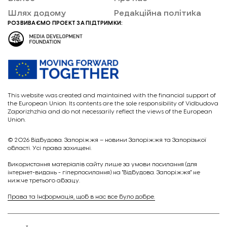
Шлях додому
Редакційна політика
РОЗВИВАЄМО ПРОЕКТ ЗА ПІДТРИМКИ:
This website was created and maintained with the financial support of
the European Union. Its contents are the sole responsibility of Vidbudova
Zaporizhzhia and do not necessarily reflect the views of the European
Union.
© 2026
Відбудова. Запоріжжя – новини Запоріжжя та Запорізької
області. Усі права захищені.
Викориcтання матеріалів сайту лише за умови посилання (для
інтернет-видань - гіперпосилання) на "Відбудова. Запоріжжя" не
нижче третього абзацу.
Права та Інформація, щоб в нас все було добре.