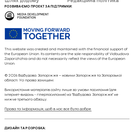
Шлях додому
Редакційна політика
РОЗВИВАЄМО ПРОЕКТ ЗА ПІДТРИМКИ:
This website was created and maintained with the financial support of
the European Union. Its contents are the sole responsibility of Vidbudova
Zaporizhzhia and do not necessarily reflect the views of the European
Union.
© 2026
Відбудова. Запоріжжя – новини Запоріжжя та Запорізької
області. Усі права захищені.
Викориcтання матеріалів сайту лише за умови посилання (для
інтернет-видань - гіперпосилання) на "Відбудова. Запоріжжя" не
нижче третього абзацу.
Права та Інформація, щоб в нас все було добре.
ДИЗАЙН ТА РОЗРОБКА: