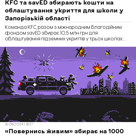
KFC та savED збирають кошти на
облаштування укриття для школи у
Запорізькій області
Команда KFC разом з міжнародним благодійним
фондом savED збирає 10,5 млн грн для
облаштування підземних укриттів у трьох школах:
Запорізькій, Дніпропетровській та Миколаївській
областях. Збір коштів триває до кінця 2024 року.
16.08.2024 | 18:27
«Повернись живим» збирає на 1000