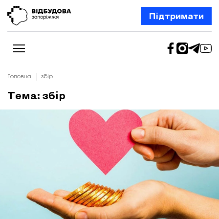
Підтримати
Головна
збір
Тема: збір
Новини
Відбудова Запоріжжя
Ексклюзив
Бізнес
Шлях додому
Відбудова. Життя
Колонки
Про нас
Редакційна політика