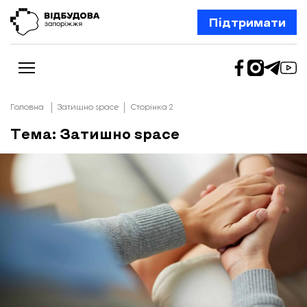
Підтримати
Головна
Затишно space
Сторінка 2
Тема: Затишно space
Новини
Відбудова Запоріжжя
Ексклюзив
Бізнес
Шлях додому
Відбудова. Життя
Колонки
Про нас
Редакційна політика