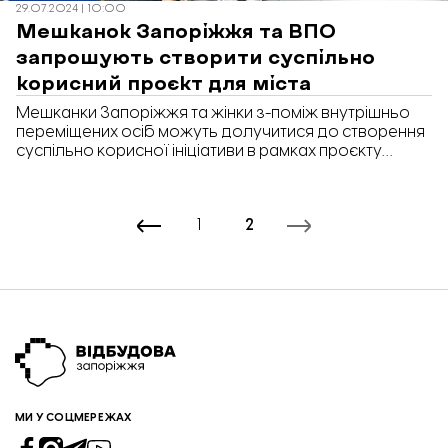
29.07.2024 | 10:00
Мешканок Запоріжжя та ВПО
запрошують створити суспільно
корисний проєкт для міста
Мешканки Запоріжжя та жінки з-поміж внутрішньо
переміщених осіб можуть долучитися до створення
суспільно корисної ініціативи в рамках проєкту
«WLiE» («Жіноче лідерство в надзвичайних
ситуаціях») від БФ «Схід SOS».
1
2
МИ У СОЦМЕРЕЖАХ