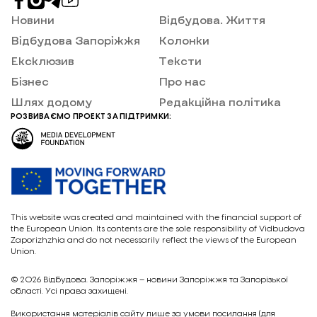
Новини
Відбудова. Життя
Відбудова Запоріжжя
Колонки
Ексклюзив
Тексти
Бізнес
Про нас
Шлях додому
Редакційна політика
РОЗВИВАЄМО ПРОЕКТ ЗА ПІДТРИМКИ:
This website was created and maintained with the financial support of
the European Union. Its contents are the sole responsibility of Vidbudova
Zaporizhzhia and do not necessarily reflect the views of the European
Union.
© 2026
Відбудова. Запоріжжя – новини Запоріжжя та Запорізької
області. Усі права захищені.
Викориcтання матеріалів сайту лише за умови посилання (для