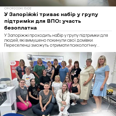
09.09.2024 | 13:02
У Запоріжжі триває набір у групу
підтримки для ВПО: участь
безоплатна
У Запоріжжі проходить набір у групу підтримки для
людей, які вимушено покинули свої домівки.
Переселенці зможуть отримати психологічну
допомогу та спілкуватися з іншими людьми, що
пережили подібні труднощі.