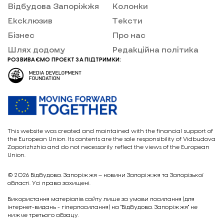
Відбудова Запоріжжя
Колонки
Ексклюзив
Тексти
Бізнес
Про нас
Шлях додому
Редакційна політика
РОЗВИВАЄМО ПРОЕКТ ЗА ПІДТРИМКИ:
This website was created and maintained with the financial support of
the European Union. Its contents are the sole responsibility of Vidbudova
Zaporizhzhia and do not necessarily reflect the views of the European
Union.
© 2026
Відбудова. Запоріжжя – новини Запоріжжя та Запорізької
області. Усі права захищені.
Викориcтання матеріалів сайту лише за умови посилання (для
інтернет-видань - гіперпосилання) на "Відбудова. Запоріжжя" не
нижче третього абзацу.